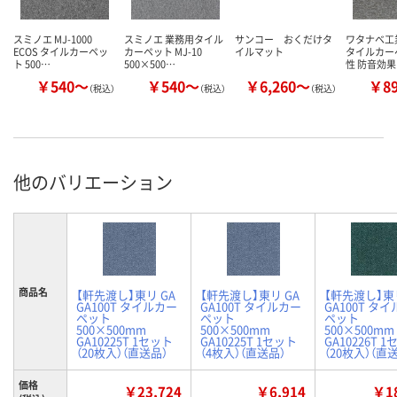
スミノエ MJ-1000
スミノエ 業務用タイル
サンコー おくだけタ
ワタナベ工
ECOS タイルカーペッ
カーペット MJ-10
イルマット
タイルカー
ト 500…
500×500…
性 防音効果
￥540～
￥540～
￥6,260～
￥8
（税込）
（税込）
（税込）
他のバリエーション
商品名
【軒先渡し】東リ GA
【軒先渡し】東リ GA
【軒先渡し】東リ
GA100T タイルカー
GA100T タイルカー
GA100T タ
ペット
ペット
ペット
500×500mm
500×500mm
500×500mm
GA10225T 1セット
GA10225T 1セット
GA10226T 
（20枚入）（直送品）
（4枚入）（直送品）
（20枚入）（直
価格
￥23,724
￥6,914
￥18