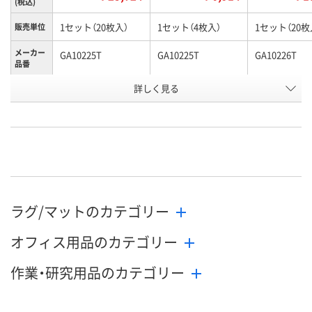
(税込)
1セット（20枚入）
1セット（4枚入）
1セット（20枚
販売単位
メーカー
GA10225T
GA10225T
GA10226T
品番
お申込番
詳しく見る
AK35641
AK38456
AK37348
号
直送品
直送品
直送品
在庫
8月28日（金）まで
8月28日（金）まで
8月28日（金）
お届け日
数量
数量
数量
ラグ/マットのカテゴリー
カゴへ
カゴへ
カ
オフィス用品のカテゴリー
作業・研究用品のカテゴリー