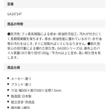
型番
GA10714T
商品の特徴
●防汚性：フッ素系樹脂による撥水・撥油防汚加工。汚れが付きにく
く長期間美観を保ちます。撥水、撥油性能に優れているので、水や油
等の汚れをはじき、すぐに拭取ればシミにもなりません。●耐久性：
安心の目付量による優れた耐久性。GA100シリーズは、基布上のパ
イル質量（刈り取り目付）350g／平方m以上と定め、高い耐久性を有
します。
商品仕様
メーカー：東リ
ブランド：東リ
寸法：幅500×奥行500×全厚7.5mm
製造国：日本製
組立目安：完成品
梱包数：1梱包