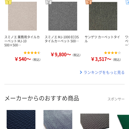
スミノエ 業務用タイルカ
スミノエ MJ-1000 ECOS
サンゲツ カーペットタイ
ワ
ーペット MJ-10
タイルカーペット 500…
ル
ペ
500×500…
ー
￥9,800～
（税込）
￥540～
￥3,517～
（税込）
（税込）
ランキングをもっと見る
メーカーからのおすすめ商品
スポンサー