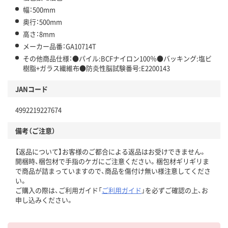
幅：500mm
奥行：500mm
高さ：8mm
メーカー品番：GA10714T
その他商品仕様：●パイル:BCFナイロン100％●バッキング:塩ビ
樹脂+ガラス繊維布●防炎性脳試験番号:E2200143
JANコード
4992219227674
備考（ご注意）
【返品について】お客様のご都合による返品はお受けできません。
開梱時、梱包材で手指のケガにご注意ください。梱包材ギリギリま
で商品が詰まっていますので、商品を傷付け無い様注意してくださ
い。
ご購入の際は、ご利用ガイド「
ご利用ガイド
」を必ずご確認の上、お
申し込みください。