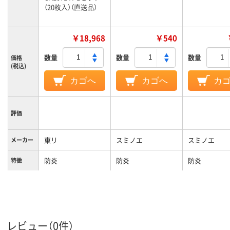
（20枚入）（直送品）
￥18,968
￥540
数量
数量
数量
価格
(税込)
カゴへ
カゴへ
カ
評価
東リ
スミノエ
スミノエ
メーカー
防炎
防炎
防炎
特徴
レビュー（0件）