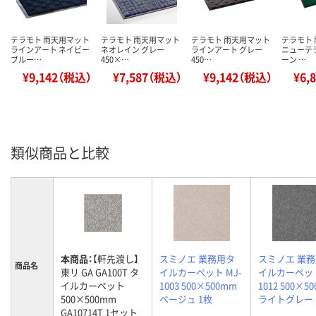
テラモト 雨天用マット
テラモト 雨天用マット
テラモト 雨天用マット
テラモト
ラインアート ネイビー
ネオレイン グレー
ラインアート グレー
ニューテ
ブルー…
450×…
450…
ーン …
¥9,142（税込）
¥7,587（税込）
¥9,142（税込）
¥6,
類似商品と比較
本商品：
【軒先渡し】
スミノエ 業務用タ
スミノエ 業
商品名
東リ GA GA100T タ
イルカーペット MJ-
イルカーペット
イルカーペット
1003 500×500mm
1012 500×5
500×500mm
ベージュ 1枚
ライトグレー 
GA10714T 1セット