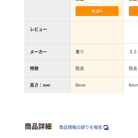
カゴへ
レビュー
メーカー
東リ
スミ
特徴
防炎
防炎
高さ：mm
8mm
6m
幅：mm
500mm
500
奥行：mm
500mm
500
商品詳細
商品情報の誤りを報告