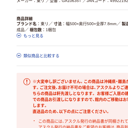
メーカー：東リ
／型番：GA10635T
／JANコード：49922192
商品詳細
ブランド名
東リ
／
寸法
幅500×奥行500×全厚7.8mm
／
製
成品
／
梱包数
1梱包
もっと見る
類似商品と比較する
※大変申し訳ございません。この商品は沖縄県・離島
す。ご注文後、お届け不可の場合は、アスクルよりご
ちらの商品は軒先渡しとなります。 お客様ご入居の建
での商品お引渡しになりますので、館内のご移動はお
します。
直送品のため、以下の点にご注意ください。
この商品には、アスクル発行の納品書が同梱され
アスクル発行の納品書をご希望のお客様は、商品到