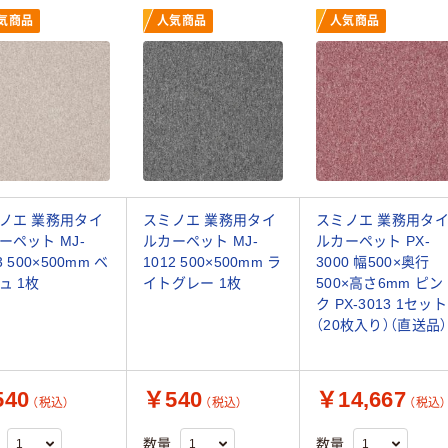
気商品
人気商品
人気商品
ノエ 業務用タイ
スミノエ 業務用タイ
スミノエ 業務用タ
ーペット MJ-
ルカーペット MJ-
ルカーペット PX-
3 500×500mm ベ
1012 500×500mm ラ
3000 幅500×奥行
ュ 1枚
イトグレー 1枚
500×高さ6mm ピン
ク PX-3013 1セット
（20枚入り）（直送品）
40
￥540
￥14,667
（税込）
（税込）
（税込）
数量
数量