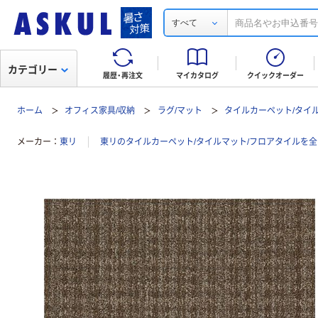
すべて
カテゴリー
履歴・再注文
マイカタログ
クイックオーダー
ホーム
オフィス家具/収納
ラグ/マット
タイルカーペット/タイ
メーカー
東リ
東リのタイルカーペット/タイルマット/フロアタイルを