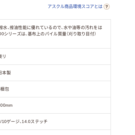
アスクル商品環境スコアとは
撥水、撥油性能に優れているので、水や油等の汚れをは
00シリーズは、基布上のパイル質量（刈り取り目付）
東リ
日本製
1梱包
500mm
1/10ゲージ、14.0ステッチ