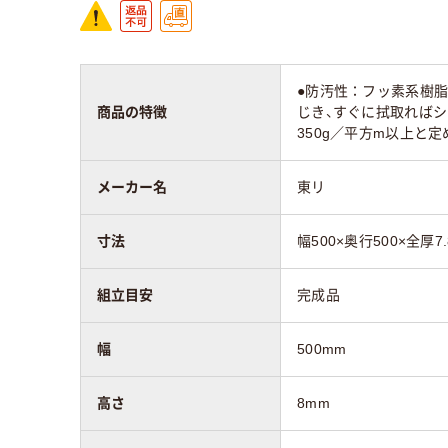
●防汚性：フッ素系樹
商品の特徴
じき、すぐに拭取ればシ
350g／平方m以上と
メーカー名
東リ
寸法
幅500×奥行500×全厚7
組立目安
完成品
幅
500mm
高さ
8mm