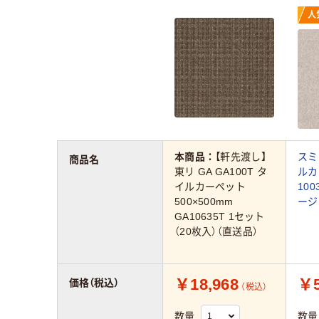
人
本商品：
【軒先渡し】
スミ
商品名
東リ GA GA100T タ
ルカ
イルカーペット
100
500×500mm
ージ
GA10635T 1セット
（20枚入）（直送品）
￥18,968
￥5
価格（税込）
（税込）
数量
数量