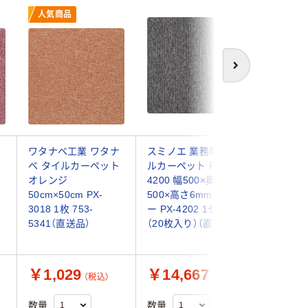
人気商品
次へ
イ
ワタナベ工業 ワタナ
スミノエ 業務用タイ
スミノエ 
ベ タイルカーペット
ルカーペット PX-
ロッカク
オレンジ
4200 幅500×奥行
ルカーペ
50cm×50cm PX-
500×高さ6mm グレ
音 R-50
3018 1枚 753-
ー PX-4202 1セット
さ500m
5341（直送品）
（20枚入り）（直送品）
1セット（
送品）
￥1,029
￥14,667
￥7,8
（税込）
（税込）
数量
数量
数量