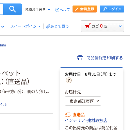
ヘルプ
各種お手続き
0
スイートポイント
あとで買う
カゴ
点
0mm
商品情報を印刷する
カーペット
お届け日：8月31日（月）まで
枚入）（直送品）
（5平方m分）。裏のり無し。
お届け先：
イル
直送品
インテリア・建材取扱店
この出荷元の商品は商品代金