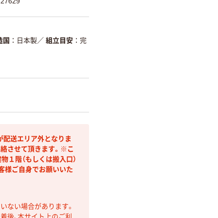
27629
造国
日本製
／
組立目安
完
が配送エリア外となりま
連絡させて頂きます。※こ
物１階（もしくは搬入口）
客様ご自身でお願いいた
ていない場合があります。
着後、本サイト上のご利