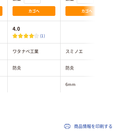
カゴへ
カゴへ
4.0
(1)
ワタナベ工業
スミノエ
スミノエ
防炎
防炎
滑り止め
6mm
11mm
500mm
430mm
500mm
500mm
商品情報を印刷する