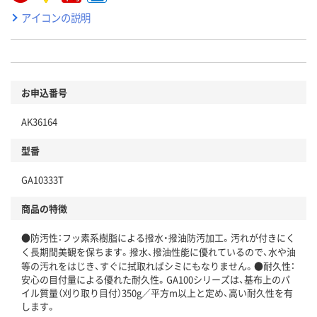
アイコンの説明
お申込番号
AK36164
型番
GA10333T
商品の特徴
●防汚性：フッ素系樹脂による撥水・撥油防汚加工。汚れが付きにく
く長期間美観を保ちます。撥水、撥油性能に優れているので、水や油
等の汚れをはじき、すぐに拭取ればシミにもなりません。●耐久性：
安心の目付量による優れた耐久性。GA100シリーズは、基布上のパ
イル質量（刈り取り目付）350g／平方m以上と定め、高い耐久性を有
します。