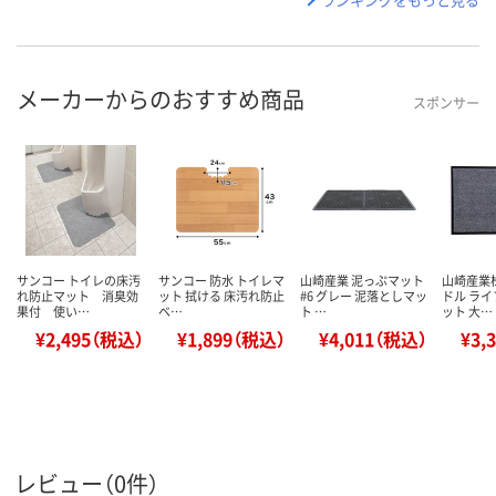
メーカーからのおすすめ商品
スポンサー
サンコー トイレの床汚
サンコー 防水 トイレマ
山崎産業 泥っぷマット
山崎産業
れ防止マット 消臭効
ット 拭ける 床汚れ防止
#6 グレー 泥落としマッ
ドル ラ
果付 使い…
ベ…
ト …
ット 大…
¥2,495（税込）
¥1,899（税込）
¥4,011（税込）
¥3,
レビュー（0件）