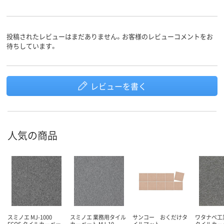
投稿されたレビューはまだありません。お客様のレビューコメントをお
待ちしています。
レビューを書く
人気の商品
スミノエ MJ-1000
スミノエ 業務用タイル
サンコー おくだけタ
ワタナベ工