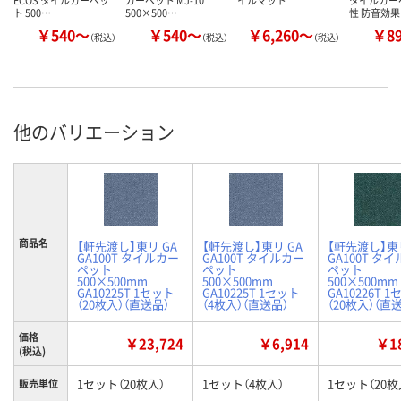
ECOS タイルカーペッ
カーペット MJ-10
イルマット
タイルカー
ト 500…
500×500…
性 防音効果
￥540～
￥540～
￥6,260～
￥8
（税込）
（税込）
（税込）
他のバリエーション
商品名
【軒先渡し】東リ GA
【軒先渡し】東リ GA
【軒先渡し】東リ
GA100T タイルカー
GA100T タイルカー
GA100T タ
ペット
ペット
ペット
500×500mm
500×500mm
500×500mm
GA10225T 1セット
GA10225T 1セット
GA10226T 
（20枚入）（直送品）
（4枚入）（直送品）
（20枚入）（直
価格
￥23,724
￥6,914
￥18
(税込)
1セット（20枚入）
1セット（4枚入）
1セット（20枚
販売単位