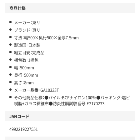
商品仕様
メーカー：東リ
ブランド：東リ
寸法：幅500×奥行500×全厚7.5mm
製造国：日本製
組立目安：完成品
梱包数：1梱包
幅：500mm
奥行：500mm
高さ：8mm
メーカー品番：GA10333T
その他商品仕様：●パイル:BCFナイロン100％●バッキング:塩ビ
樹脂+ガラス繊維布●防炎性脳試験番号:E2170233
JANコード
4992219227551