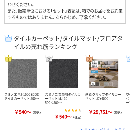
わせください。
また、販売単位における「セット」表記は、箱でのお届けをお約束
するものではありません。あらかじめご了承ください。
タイルカーペット/タイルマット/フロアタ
イルの売れ筋ランキング
スミノエ MJ-1000 ECOS
スミノエ 業務用タイルカ
萩原 グリップタイルカー
ワ
タイルカーペット 500…
ーペット MJ-10
ペット LDY4000
ペ
500×500…
ー
￥540～
￥29,751～
（税込）
（税込）
￥540～
（税込）
ランキングをもっと見る