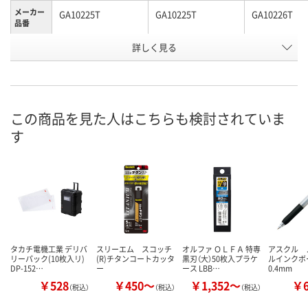
メーカー
GA10225T
GA10225T
GA10226T
品番
お申込番
詳しく見る
AK35641
AK38456
AK37348
号
直送品
直送品
直送品
在庫
8月31日（月）まで
8月31日（月）まで
8月31日（月）
お届け日
この商品を見た人はこちらも検討されていま
す
数量
数量
数量
カゴへ
カゴへ
カ
タカチ電機工業 デリバ
スリーエム スコッチ
オルファ ＯＬＦＡ 特専
アスクル 
リーパック(10枚入リ)
(R)チタンコートカッタ
黒刃（大）50枚入プラケ
ルインク
DP-152…
ー
ース LBB…
0.4mm
￥528
￥450～
￥1,352～
￥
（税込）
（税込）
（税込）