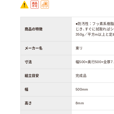
●防汚性：フッ素系樹
商品の特徴
じき、すぐに拭取ればシ
350g／平方m以上と
メーカー名
東リ
寸法
幅500×奥行500×全厚7
組立目安
完成品
幅
500mm
高さ
8mm