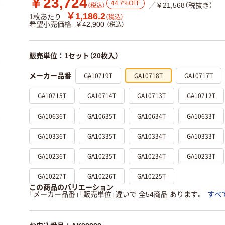
￥23,724
44.7%OFF
／￥21,568（税抜き）
（税込）
￥1,186.2
1枚あたり
（税込）
希望小売価格
￥42,900
（税込）
販売単位：1セット（20枚入）
GA10719T
GA10718T
GA10717T
メーカー品番
GA10715T
GA10714T
GA10713T
GA10712T
GA10636T
GA10635T
GA10634T
GA10633T
GA10336T
GA10335T
GA10334T
GA10333T
GA10236T
GA10235T
GA10234T
GA10233T
GA10227T
GA10226T
GA10225T
この商品のバリエーション
「メーカー品番」「販売単位」違いで 全54商品 あります。
すべ