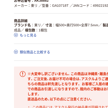
お申込番号：AK38882
メーカー：東リ
／型番：GA10718T
／JANコード：49922192
商品詳細
ブランド名
東リ
／
寸法
幅500×奥行500×全厚7.5mm
／
製
成品
／
梱包数
1梱包
もっと見る
類似商品と比較する
※大変申し訳ございません。この商品は沖縄県・離島
す。ご注文後、お届け不可の場合は、アスクルよりご
ちらの商品は軒先渡しとなります。 お客様ご入居の建
での商品お引渡しになりますので、館内のご移動はお
します。
直送品のため、以下の点にご注意ください。
この商品には、アスクル発行の納品書が同梱され