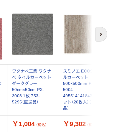
次へ
イ
ワタナベ工業 ワタナ
スミノエ ECOSタイ
スミノエ
ベ タイルカーペット
ルカーペット
ラ フロア
ロ
ダークグレー
500×500mm PX-
敷ビニル
50cm×50cm PX-
5004
レステー
3003 1枚 753-
4955141418435 1セ
AF-501
5295（直送品）
ット（20枚入）（直送
枚入)（直
品）
￥1,004
￥9,302
￥8,6
（税込）
（税込）