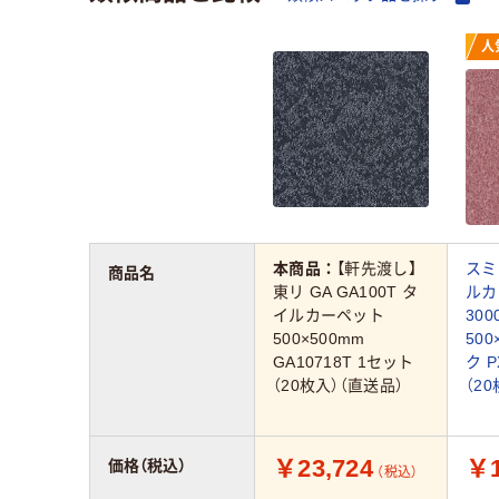
人
本商品：
【軒先渡し】
スミ
商品名
東リ GA GA100T タ
ルカ
イルカーペット
300
500×500mm
50
GA10718T 1セット
ク P
（20枚入）（直送品）
（2
￥23,724
￥1
価格（税込）
（税込）