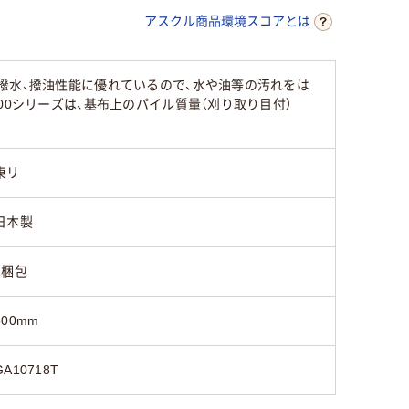
アスクル商品環境スコアとは
撥水、撥油性能に優れているので、水や油等の汚れをは
00シリーズは、基布上のパイル質量（刈り取り目付）
東リ
日本製
1梱包
500mm
GA10718T