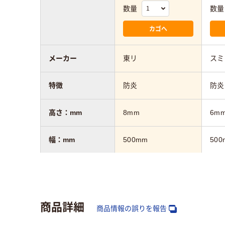
数量
数量
カゴへ
メーカー
東リ
スミ
特徴
防炎
防炎
高さ：mm
8mm
6m
幅：mm
500mm
500
奥行：mm
500mm
500
商品詳細
商品情報の誤りを報告