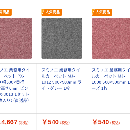
気商品
人気商品
人気商品
ノエ 業務用タイ
スミノエ 業務用タイ
スミノエ 業務用タ
ーペット PX-
ルカーペット MJ-
ルカーペット MJ-
0 幅500×奥行
1012 500×500mm ラ
1008 500×500mm 
0×高さ6mm ピン
イトグレー 1枚
ーズ 1枚
X-3013 1セット
0枚入り）（直送品）
4,667
￥540
￥540
（税込）
（税込）
（税込）