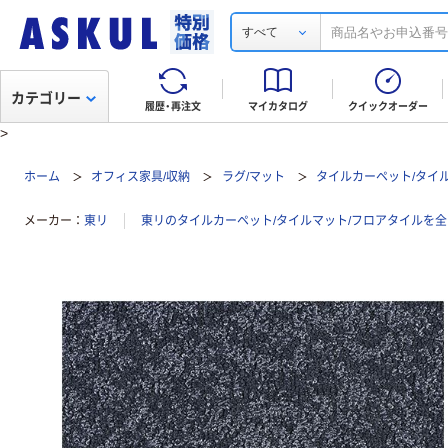
すべて
カテゴリー
履歴・再注文
マイカタログ
クイックオーダー
>
ホーム
オフィス家具/収納
ラグ/マット
タイルカーペット/タイ
メーカー
東リ
東リのタイルカーペット/タイルマット/フロアタイルを