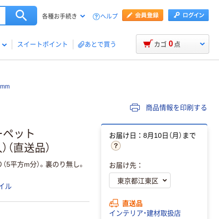
ヘルプ
各種お手続き
0
スイートポイント
あとで買う
カゴ
点
0mm
商品情報を印刷する
カーペット
お届け日：8月10日（月）まで
枚入）（直送品）
（5平方m分）。裏のり無し。
お届け先：
イル
直送品
インテリア・建材取扱店