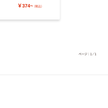
￥374~
（税込）
￥52~
（税込）
ページ：
1
／
1