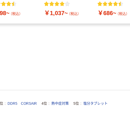
付き／2Lラベルレス
10本
98~
￥1,037~
￥686~
（税込）
（税込）
（税込）
3位
DDR5 CORSAIR
4位
熱中症対策
5位
塩分タブレット