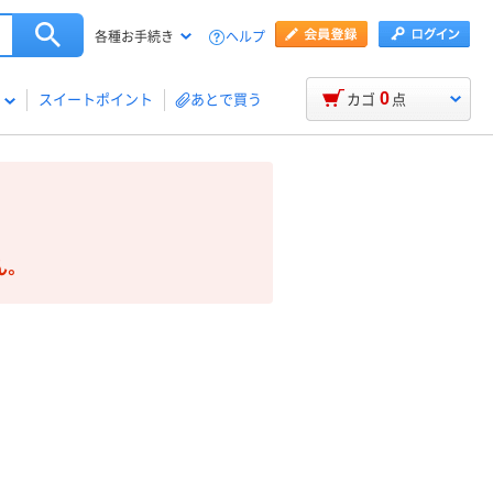
ヘルプ
各種お手続き
0
スイートポイント
あとで買う
カゴ
点
ん。