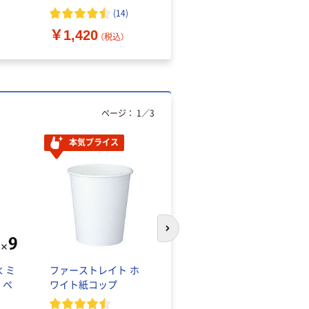
（10枚入り）
オマス素材10％配合
(
14
)
￥1,420
￥616~
（税込）
（税込）
ページ：
1
／
3
本気プライス
本気プライス
次のスライドへ
 ミ
ファーストレイト ホ
蛍光オプテックス1(ア
 ペ
ワイト紙コップ
スクル限定モデル)
蛍光ペン ゼブラ