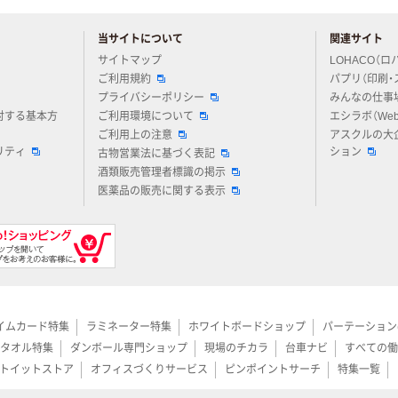
当サイトについて
関連サイト
アスクルについてお気軽にご質問ください
サイトマップ
LOHACO（ロ
ご利用規約
パプリ（印刷・
プライバシーポリシー
みんなの仕事
対する基本方
ご利用環境について
エシラボ（We
ご利用上の注意
アスクルの大
リティ
ション
古物営業法に基づく表記
酒類販売管理者標識の掲示
医薬品の販売に関する表示
イムカード特集
ラミネーター特集
ホワイトボードショップ
パーテーション
タオル特集
ダンボール専門ショップ
現場のチカラ
台車ナビ
すべての働
トイットストア
オフィスづくりサービス
ピンポイントサーチ
特集一覧