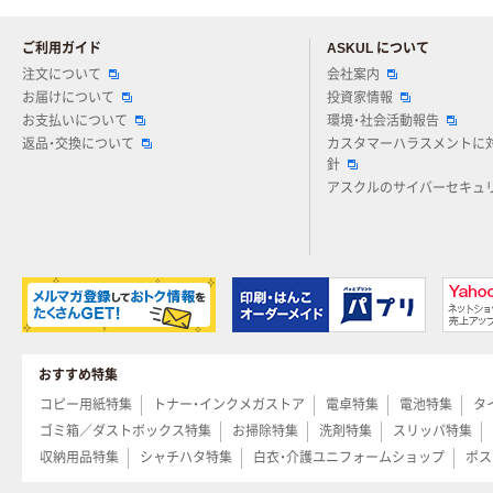
ご利用ガイド
ASKUL について
注文について
会社案内
お届けについて
投資家情報
お支払いについて
環境・社会活動報告
返品・交換について
カスタマーハラスメントに
針
アスクルのサイバーセキュ
おすすめ特集
コピー用紙特集
トナー・インクメガストア
電卓特集
電池特集
タ
ゴミ箱／ダストボックス特集
お掃除特集
洗剤特集
スリッパ特集
収納用品特集
シャチハタ特集
白衣・介護ユニフォームショップ
ポス