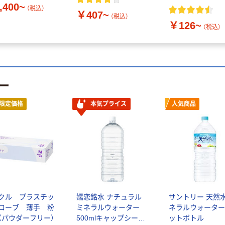
,400~
（税込）
￥407~
（税込）
￥126~
（税込）
ー
限定価格
本気プライス
人気商品
クル プラスチッ
嬬恋銘水 ナチュラル
サントリー 天然水
ローブ 薄手 粉
ミネラルウォーター
ネラルウォーター
（パウダーフリー）
500mlキャップシール
ットボトル