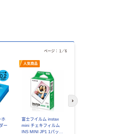
ページ：
1
／
6
人気商品
オリジナル
次のスライドへ
ーホ
富士フイルム instax
ゴミ袋 エコノミータ
ンダー
mini チェキフィルム
イプ 乳白半透明 高密
INS MINI JP1 1パック
度タイプ 詰替用 バイ