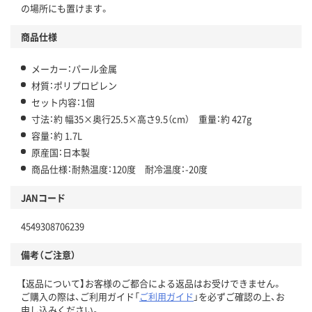
の場所にも置けます。
商品仕様
メーカー：パール金属
材質：ポリプロピレン
セット内容：1個
寸法：約 幅35×奥行25.5×高さ9.5（cm） 重量：約 427g
容量：約 1.7L
原産国：日本製
商品仕様：耐熱温度：120度 耐冷温度：-20度
JANコード
4549308706239
備考（ご注意）
【返品について】お客様のご都合による返品はお受けできません。
ご購入の際は、ご利用ガイド「
ご利用ガイド
」を必ずご確認の上、お
申し込みください。