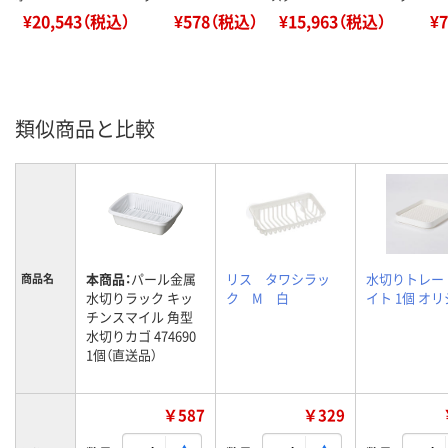
¥20,543（税込）
¥578（税込）
¥15,963（税込）
¥
類似商品と比較
本商品：
パール金属
リス タワシラッ
水切りトレー
商品名
水切りラック キッ
ク M 白
イト 1個 オ
チンスマイル 角型
水切りカゴ 474690
1個（直送品）
￥587
￥329