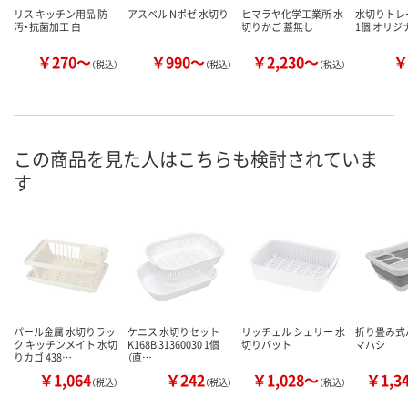
リス キッチン用品 防
アスベル Nポゼ 水切り
ヒマラヤ化学工業所 水
水切りトレ
汚・抗菌加工 白
切りかご 蓋無し
1個 オリジ
￥270～
￥990～
￥2,230～
￥
（税込）
（税込）
（税込）
この商品を見た人はこちらも検討されていま
す
パール金属 水切りラッ
ケニス 水切りセット
リッチェル シェリー 水
折り畳み式
ク キッチンメイト 水切
K168B 31360030 1個
切りバット
マハシ
りカゴ 438…
（直…
￥1,064
￥242
￥1,028～
￥1,3
（税込）
（税込）
（税込）