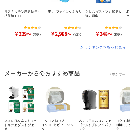
リス キッチン用品 防汚・
東レ・ファインケミカル
クレハ ダストマン 脱臭＆
ボ
抗菌加工 白
強力消臭
ッ
￥329～
￥2,988～
￥348～
（税込）
（税込）
（税込）
ランキングをもっと見る
メーカーからのおすすめ商品
スポンサー
ネスレ日本 ネスカフェ
コクヨ 水切り袋
ネスレ日本 ネスカフェ
コクヨ 
ドルチェ グスト ジェニ
HibiFull ヒビフル シン
ゴールドブレンド バリ
HibiFul
オ …
ク…
スタ …
ク…