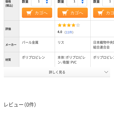
数量
数量
数量
価格
(税込)
カゴへ
カゴへ
カ
評価
4.0
（
33件
）
パール金属
リス
日本織物中央
メーカー
組合連合会
ポリプロピレン
本体：ポリプロピレ
ポリプロピレ
材質
ン、吸盤：PVC
アスクル
詳しく見る
商品環境
25
スコア
レビュー（0件）