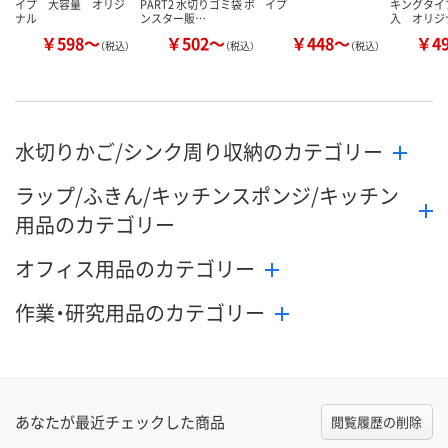
イプ 大容量 オリジ
PART2 水切りゴミ袋 ボ
イプ
キングタイプ
ナル
ンスター販…
入 オリジ
￥598～
￥502～
￥448～
￥4
（税込）
（税込）
（税込）
水切りかご/シンク周り収納のカテゴリー
ラップ/ふきん/キッチンスポンジ/キッチン
用品のカテゴリー
オフィス用品のカテゴリー
作業・研究用品のカテゴリー
あなたが最近チェックした商品
閲覧履歴の削除