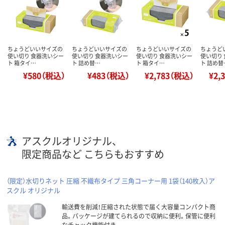
ちょうどいいサイズの
ちょうどいいサイズの
ちょうどいいサイズの
ちょうど
使い切り 食器洗いシー
使い切り 食器洗いシー
使い切り 食器洗いシー
使い切り
ト 箱タイ…
ト 詰め替…
ト 箱タイ…
ト 詰め替
¥580（税込）
¥483（税込）
¥2,783（税込）
¥2,
アスクルオリジナル、
限定商品など こちらもおすすめ
（限定）水切りネット 圧縮 不織布タイプ 三角コーナー用 1袋（140枚入）ア
スクル オリジナル
輸送費を削減！圧縮された状態で届く大容量コンパクト商
品。パッケージが建てられるので収納に便利。保管に便利
なチャック機能付き。