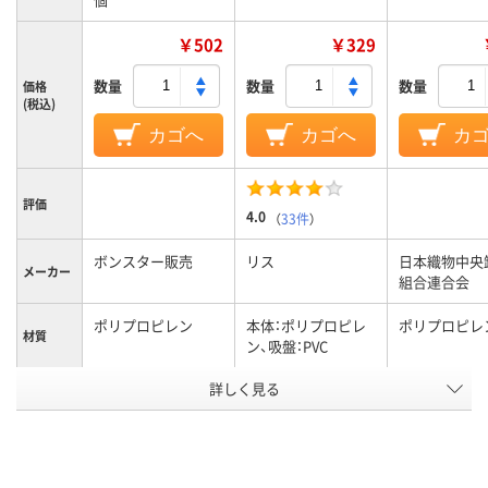
￥502
￥329
数量
数量
数量
価格
(税込)
カゴへ
カゴへ
カ
評価
4.0
（
33件
）
ボンスター販売
リス
日本織物中央
メーカー
組合連合会
ポリプロピレン
本体：ポリプロピレ
ポリプロピレ
材質
ン、吸盤：PVC
アスクル
詳しく見る
商品環境
25
スコア