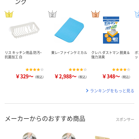
ング
リス キッチン用品 防汚・
東レ・ファインケミカル
クレハ ダストマン 脱臭＆
ボ
抗菌加工 白
強力消臭
ッ
￥329～
￥2,988～
￥348～
（税込）
（税込）
（税込）
ランキングをもっと見る
メーカーからのおすすめ商品
スポンサー