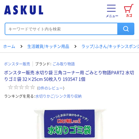
カゴ
メニュー
ホーム
生活雑貨/キッチン用品
ラップ/ふきん/キッチンスポン
ボンスター販売
ブランド：
ごみ取り物語
ボンスター販売 水切り袋 三角コーナー用 ごみとり物語PART2 水切
りゴミ袋 32×25cm 50枚入り 193547 1個
（
0
件のレビュー
）
ランキングを見る：
水切りかご/シンク周り収納