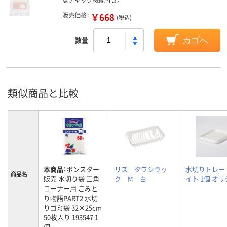
販売価格：
￥668
(税込)
数量
カゴへ
類似商品と比較
本商品：
ボンスター
リス タワシラッ
水切りトレー
商品名
販売 水切り袋 三角
ク M 白
イト 1個 オ
コーナー用 ごみと
り物語PART2 水切
りゴミ袋 32×25cm
50枚入り 193547 1
個