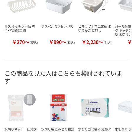
リス キッチン用品 防
アスベル Nポゼ 水切り
ヒマラヤ化学工業所 水
パール金属
汚・抗菌加工 白
切りかご 蓋無し
ク キッチン
型 水切り
￥270～
￥990～
￥2,230～
￥
（税込）
（税込）
（税込）
この商品を見た人はこちらも検討されていま
す
水切りネット 圧縮タ
水切り袋 ごみとり物語
水切りゴミ袋 不織布タ
水切りネッ