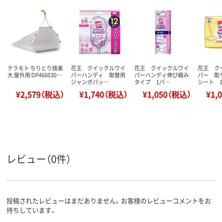
テラモト ちりとり捨楽
花王 クイックルワイ
花王 クイックルワイ
花王 ク
大 屋外用 DP466030…
パーハンディ 取替用
パーハンディ伸び縮み
パー 取
ジャンボパッ…
タイプ 1パ…
シート 
¥2,579（税込）
¥1,740（税込）
¥1,050（税込）
¥1,
レビュー（0件）
投稿されたレビューはまだありません。お客様のレビューコメントをお
待ちしています。