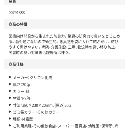
型番
00791383
商品の特徴
医療向け開発から生まれた防臭力。驚異の防臭力で臭いをとじこめ
る。菌も通さないので衛生的。悪臭物を袋に入れて結ぶだけ。結び
やすく開けやすい。病院、介護施設、工場、物流時の臭い移り防止、
災害時の臭い対策等活躍場所は様々。
商品仕様
メーカー：クリロン化成
厚さ：20（μ）
カラー：緑
材質：PE等
寸法：380×230×20mm、[厚み]20μ
ゴミ袋カラー：その他カラー
種類：M箱型
ご利用業種：その他飲食店、スーパー・百貨店、幼稚園・保育所、病