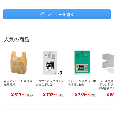
レビューを書く
人気の商品
岩谷マテリアル 新聞雑
日本サニパック 厚くて
ジャパックス カラーポ
パール金属 
誌回収袋
丈夫なポリ袋
リ袋 45L 10枚
アレンジフ
&保存袋ス
￥517～
￥792～
￥389～
￥6
（税込）
（税込）
（税込）