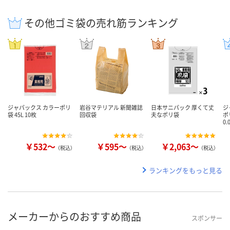
その他ゴミ袋の売れ筋ランキング
ジャパックス カラーポリ
岩谷マテリアル 新聞雑誌
日本サニパック 厚くて丈
ジ
袋 45L 10枚
回収袋
夫なポリ袋
ポ
0.
￥532～
￥595～
￥2,063～
（税込）
（税込）
（税込）
ランキングをもっと見る
メーカーからのおすすめ商品
スポンサー