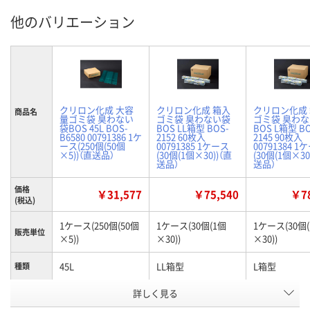
他のバリエーション
クリロン化成 大容
クリロン化成 箱入
クリロン化成
商品名
量ゴミ袋 臭わない
ゴミ袋 臭わない袋
ゴミ袋 臭わ
袋BOS 45L BOS-
BOS LL箱型 BOS-
BOS L箱型 BO
B6580 00791386 1ケ
2152 60枚入
2145 90枚入
ース(250個(50個
00791385 1ケース
00791384 1
×5))（直送品）
(30個(1個×30))（直
(30個(1個×30
送品）
送品）
価格
￥31,577
￥75,540
￥78
(税込)
1ケース(250個(50個
1ケース(30個(1個
1ケース(30個
販売単位
×5))
×30))
×30))
45L
LL箱型
L箱型
種類
お申込番
詳しく見る
APK9133
APK9132
APK9130
号