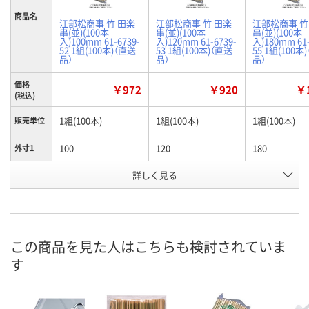
商品名
江部松商事 竹 田楽
江部松商事 竹 田楽
江部松商事 竹
串(並)(100本
串(並)(100本
串(並)(100本
入)100mm 61-6739-
入)120mm 61-6739-
入)180mm 61-
52 1組(100本)（直送
53 1組(100本)（直送
55 1組(100本
品）
品）
品）
価格
￥972
￥920
￥1
(税込)
1組(100本)
1組(100本)
1組(100本)
販売単位
100
120
180
外寸1
お申込番
詳しく見る
AW85860
AW85861
AW85863
号
あり
あり
あり
在庫
8月25日（火）まで
8月25日（火）まで
8月25日（火）
お届け日
この商品を見た人はこちらも検討されていま
す
数量
数量
数量
カゴへ
カゴへ
カ