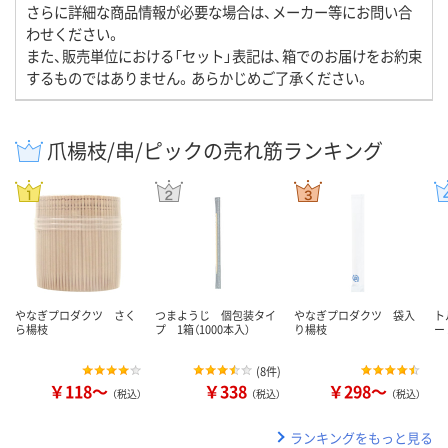
さらに詳細な商品情報が必要な場合は、メーカー等にお問い合
わせください。
また、販売単位における「セット」表記は、箱でのお届けをお約束
するものではありません。あらかじめご了承ください。
爪楊枝/串/ピックの売れ筋ランキング
やなぎプロダクツ さく
つまようじ 個包装タイ
やなぎプロダクツ 袋入
ト
ら楊枝
プ 1箱（1000本入）
り楊枝
ー 
(
8件
)
￥118～
￥338
￥298～
（税込）
（税込）
（税込）
ランキングをもっと見る