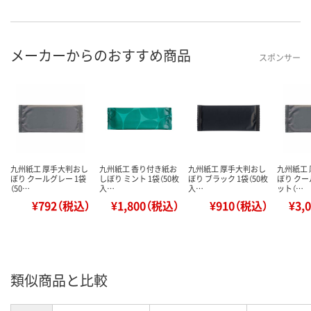
メーカーからのおすすめ商品
スポンサー
九州紙工 厚手大判おし
九州紙工 香り付き紙お
九州紙工 厚手大判おし
九州紙工
ぼり クールグレー 1袋
しぼり ミント 1袋（50枚
ぼり ブラック 1袋（50枚
ぼり クー
（50…
入…
入…
ット（…
¥792（税込）
¥1,800（税込）
¥910（税込）
¥3,
類似商品と比較