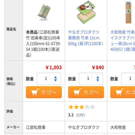
商品名
本商品：
江部松商事
やなぎプロダクツ
大和物産 竹串
竹 田楽串(並)(100本
業務用 竹串 15cm
イスクラブバ
入)150mm 61-6739-
800g 1箱（約1200本）
ュー串28cm 
54 1組(100本)（直送
469857 1個
品）
￥1,003
￥840
数量
数量
数量
価格
(税込)
カゴへ
カゴへ
カ
評価
3.2
（
5件
）
江部松商事
やなぎプロダクツ
大和物産
メーカー