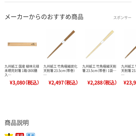
メーカーからのおすすめ商品
スポンサー
九州紙工 国産 植林元禄
九州紙工 竹角極細炭化
九州紙工 竹角極細天削
九州紙工
未晒完封箸 1箱（800膳
天削箸 23.5cm（帯巻）
箸 23.5cm（帯巻） 1袋…
天削箸 23
入…
…
…
¥3,080（税込）
¥2,497（税込）
¥2,288（税込）
¥23,
商品説明