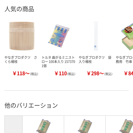
人気の商品
やなぎプロダクツ さ
トルネ 曲がるミニスト
やなぎプロダクツ 袋
やなぎプロ
くら楊枝
ロー 100本入り 157370
入り楊枝
務用 竹串
1個
￥118～
￥110
￥298～
￥8
（税込）
（税込）
（税込）
他のバリエーション