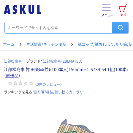
カゴ
メニュー
ホーム
生活雑貨/キッチン用品
紙コップ/紙おしぼり/割り箸/
江部松商事
ブランド：
江部松商事（EBEMATSU）
江部松商事 竹 田楽串(並)(100本入)150mm 61-6739-54 1組(100本)
（直送品）
（
0
件のレビュー
）
ランキングを見る：
割り箸/楊枝/使い捨てカトラリー