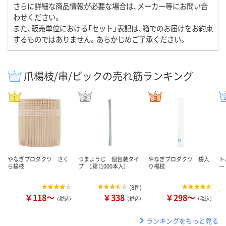
さらに詳細な商品情報が必要な場合は、メーカー等にお問い合
わせください。
また、販売単位における「セット」表記は、箱でのお届けをお約束
するものではありません。あらかじめご了承ください。
爪楊枝/串/ピックの売れ筋ランキング
やなぎプロダクツ さく
つまようじ 個包装タイ
やなぎプロダクツ 袋入
ト
ら楊枝
プ 1箱（1000本入）
り楊枝
ー 
(
8件
)
￥118～
￥338
￥298～
（税込）
（税込）
（税込）
ランキングをもっと見る