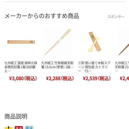
メーカーからのおすすめ商品
スポンサー
九州紙工 国産 植林元禄
九州紙工 竹角極細天削
三和 使い捨て木製スプ
九州紙工
未晒完封箸 1箱（800膳
箸 23.5cm（帯巻） 1袋…
ーン 個包装 カトラリ
天削箸 23
入…
ー TS…
…
¥3,080（税込）
¥2,288（税込）
¥2,539（税込）
¥2,
商品説明