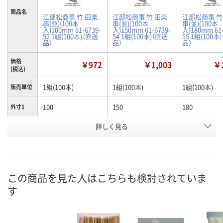
商品名
江部松商事 竹 田楽
江部松商事 竹 田楽
江部松商事 竹
串(並)(100本
串(並)(100本
串(並)(100本
入)100mm 61-6739-
入)150mm 61-6739-
入)180mm 61-
52 1組(100本)（直送
54 1組(100本)（直送
55 1組(100本
品）
品）
品）
価格
￥972
￥1,003
￥1
(税込)
1組(100本)
1組(100本)
1組(100本)
販売単位
100
150
180
外寸1
お申込番
詳しく見る
AW85860
AW85862
AW85863
号
あり
あり
あり
在庫
8月26日（水）まで
8月26日（水）まで
8月26日（水）
お届け日
この商品を見た人はこちらも検討されていま
す
数量
数量
数量
カゴへ
カゴへ
カ