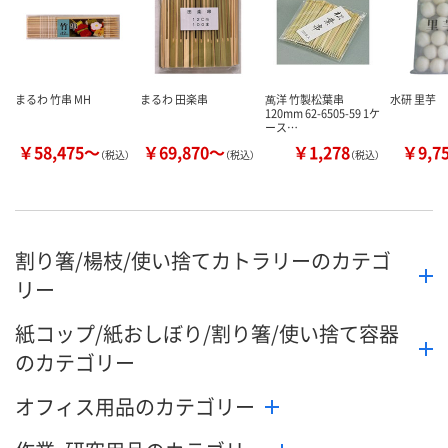
まるわ 竹串 MH
まるわ 田楽串
萬洋 竹製松葉串
水研 里芋
120mm 62-6505-59 1ケ
ース…
￥58,475～
￥69,870～
￥1,278
￥9,7
（税込）
（税込）
（税込）
割り箸/楊枝/使い捨てカトラリーのカテゴ
リー
紙コップ/紙おしぼり/割り箸/使い捨て容器
のカテゴリー
オフィス用品のカテゴリー