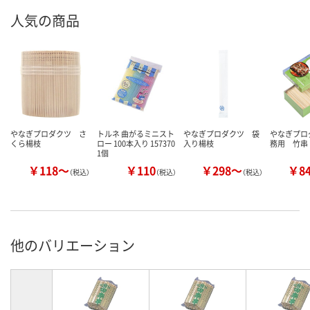
人気の商品
やなぎプロダクツ さ
トルネ 曲がるミニスト
やなぎプロダクツ 袋
やなぎプロ
くら楊枝
ロー 100本入り 157370
入り楊枝
務用 竹串
1個
￥118～
￥110
￥298～
￥8
（税込）
（税込）
（税込）
他のバリエーション