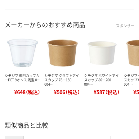
メーカーからのおすすめ商品
スポンサー
シモジマ 透明カップ A
シモジマ クラフトアイ
シモジマ ホワイトアイ
シモジマ
ーPET 9オンス 浅型 0…
スカップ 76ー150
スカップ 86ー200
スカップ 8
004…
004…
004…
¥648（税込）
¥506（税込）
¥587（税込）
¥
類似商品と比較