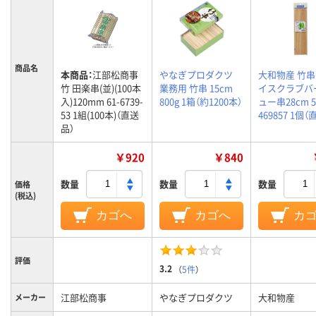
商品名
本商品：
江部松商事
やなぎプロダクツ
大和物産 竹串
竹 田楽串(並)(100本
業務用 竹串 15cm
イスクラブバ
入)120mm 61-6739-
800g 1箱（約1200本）
ュー串28cm 
53 1組(100本)（直送
469857 1個
品）
￥920
￥840
数量
数量
数量
価格
(税込)
カゴへ
カゴへ
カ
評価
3.2
（
5件
）
江部松商事
やなぎプロダクツ
大和物産
メーカー