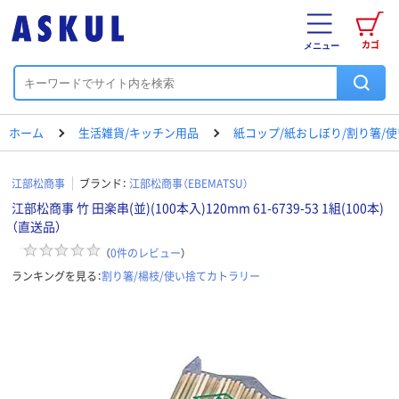
カゴ
メニュー
ホーム
生活雑貨/キッチン用品
紙コップ/紙おしぼり/割り箸/
江部松商事
ブランド：
江部松商事（EBEMATSU）
江部松商事 竹 田楽串(並)(100本入)120mm 61-6739-53 1組(100本)
（直送品）
（
0
件のレビュー
）
ランキングを見る：
割り箸/楊枝/使い捨てカトラリー