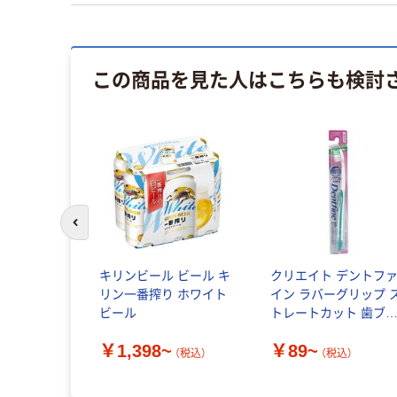
この商品を見た人はこちらも検討
前のスライドへ
ロカシャワ
キリンビール ビール キ
クリエイト デントフ
リン一番搾り ホワイト
イン ラバーグリップ 
ビール
トレートカット 歯ブ
~
シ
（税込）
￥1,398~
￥89~
（税込）
（税込）