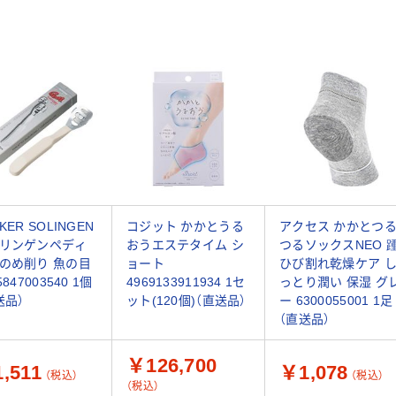
KER SOLINGEN
コジット かかとうる
アクセス かかとつ
リンゲンペディ
おうエステタイム シ
つるソックスNEO 
のめ削り 魚の目
ョート
ひび割れ乾燥ケア 
5847003540 1個
4969133911934 1セ
っとり潤い 保湿 グ
送品）
ット(120個)（直送品）
ー 6300055001 1足
（直送品）
￥126,700
,511
￥1,078
（税込）
（税込）
（税込）