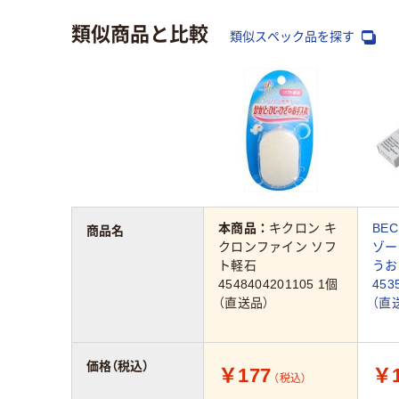
類似商品と比較
類似スペック品を探す
本商品：
キクロン キ
BEC
商品名
クロンファイン ソフ
ゾー
ト軽石
うお
4548404201105 1個
453
（直送品）
（直
価格（税込）
￥177
￥1
（税込）