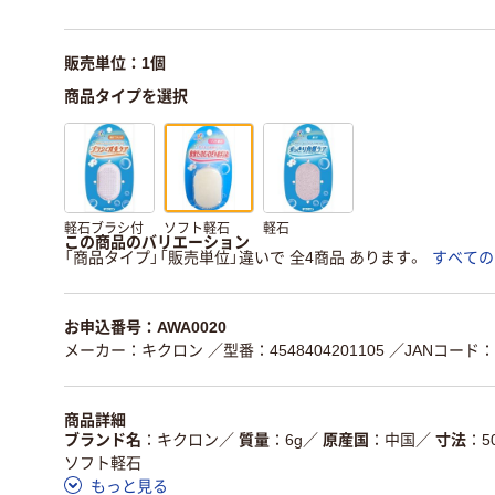
販売単位：1個
商品タイプを選択
軽石ブラシ付
ソフト軽石
軽石
この商品のバリエーション
「商品タイプ」「販売単位」違いで 全4商品 あります。
すべての
お申込番号：AWA0020
メーカー：キクロン
／型番：4548404201105
／JANコード：45
商品詳細
ブランド名
キクロン
／
質量
6g
／
原産国
中国
／
寸法
5
ソフト軽石
もっと見る