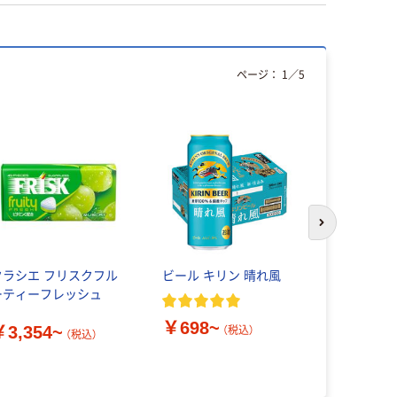
ページ：
1
／
5
次のスライド
クラシエ フリスクフル
ビール キリン 晴れ風
キリン 本
ーティーフレッシュ
イ
￥698~
￥3,354~
（税込）
（税込）
￥898~