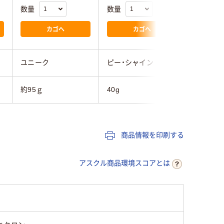
数量
数量
数量
カゴへ
カゴへ
ユニーク
ピー・シャイン
BECKER
約95ｇ
40g
35g
商品情報を印刷する
アスクル商品環境スコアとは