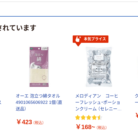
されています
本気プライス
ァ
オーエ 泡立つ綿タオル
メロディアン コーヒ
ス
4901065606922 1個（直
ーフレッシュ・ポーショ
ラ
送品）
ンクリーム （セレニー
タ）
￥423
（税込）
￥168~
（税込）