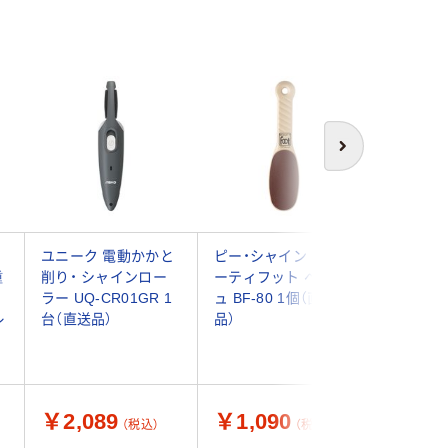
次へ
る
ユニーク 電動かかと
ピー・シャイン ビュ
BECKER
踵
削り・ シャインロー
ーティフット ベージ
うおのめ
し
ラー UQ-CR01GR 1
ュ BF-80 1個（直送
レス) 92
レ
台（直送品）
品）
個（直送品
￥2,089
￥1,090
￥4,0
（税込）
（税込）