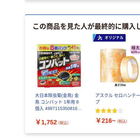
この商品を見た人が最終的に購入
オリジナル
大日本除虫菊(金鳥) 金
アスクル セロハンテ
鳥 コンバット 1年用 8
プ
個入 4987115350816 1
箱(8個入)（直送品）
￥216~
￥1,752
（税込）
（税込）