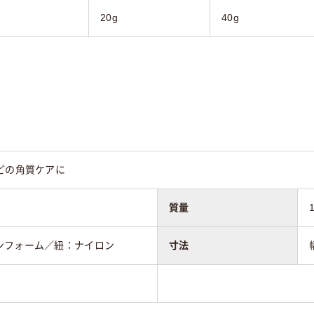
20g
40g
どの角質ケアに
質量
ンフォーム／紐：ナイロン
寸法