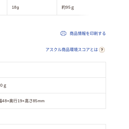
18g
約95ｇ
40g
商品情報を印刷する
アスクル商品環境スコアとは
10ｇ
幅48×奥行19×高さ85mm