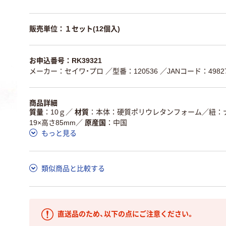
販売単位：１セット(12個入)
お申込番号：RK39321
メーカー：セイワ・プロ
／型番：120536
／JANコード：49827
商品詳細
質量
10ｇ
／
材質
本体：硬質ポリウレタンフォーム／紐：
19×高さ85mm
／
原産国
中国
もっと見る
類似商品と比較する
直送品のため、以下の点にご注意ください。