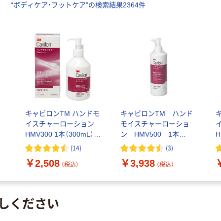
“
ボディケア・フットケア
”の検索結果
2364
件
尿
キャビロンTM ハンドモ
キャビロンTM ハンド
ー
イスチャーローション
モイスチャーローショ
HMV300 1本（300mL）
ン HMV500 1本
H
スリーエム
（500mL） スリーエム
(
14
)
(
3
)
￥2,508
￥3,938
（税込）
（税込）
しください