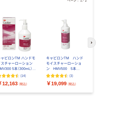
ページ：
1
／
2
次のスライド
キャビロンTM ハンドモ
キャビロンTM ハンド
保湿ローシ
イスチャーローション
モイスチャーローショ
ーラML 236
MV300 5本（300mL）
ン HMV500 5本
5943340
スリーエム
（500mL） スリーエム
ド・ネフュ
(
14
)
(
3
)
￥12,163
￥19,099
￥7,260
（税込）
（税込）