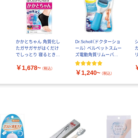
かかとちゃん 角質化し
Dr.Scholl（ドクターショ
たガサガサがはくだけ
ール） ベルベットスムー
でしっとり 寝るときの
ズ電動角質リムーバー
リ
集中ケア かかとケア 小
ショールズウェルネス
￥1,678~
林製薬
カンパニー
（税込）
￥1,240~
（税込）