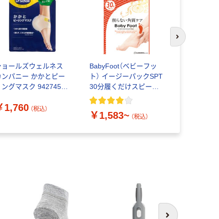
次のスライド
ショールズウェルネス
BabyFoot（ベビーフッ
ゼロプレミ
カンパニー かかとピー
ト） イージーパックSPT
ハミガキ 
ングマスク 942745 1
30分履くだけスピード
粉
足分
タイプ リベルタ
￥1,760
￥880~
（税込）
￥1,583~
（税込）