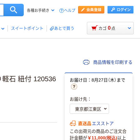
ヘルプ
各種お手続き
0
スイートポイント
あとで買う
カゴ
点
商品情報を印刷する
石 紐付 120536
お届け日：8月27日（木）まで
お届け先：
直送品
エスストア
この出荷元の商品のご注文合
計金額が
￥11,000(税込)
以上