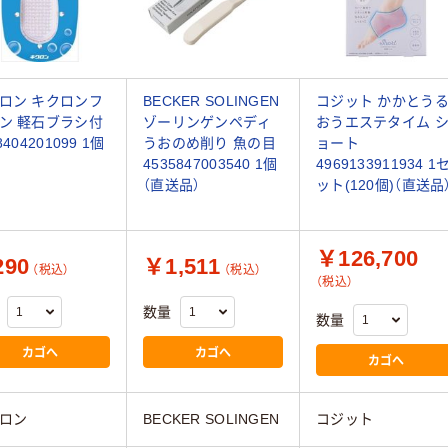
ロン キクロンフ
BECKER SOLINGEN
コジット かかとう
ン 軽石ブラシ付
ゾーリンゲンペディ
おうエステタイム 
8404201099 1個
うおのめ削り 魚の目
ョート
4535847003540 1個
4969133911934 1
（直送品）
ット(120個)（直送品
￥126,700
90
￥1,511
（税込）
（税込）
（税込）
数量
数量
カゴへ
カゴへ
カゴへ
ロン
BECKER SOLINGEN
コジット