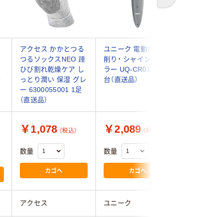
次へ
る
アクセス かかとつる
ユニーク 電動かかと
ピー・シ
シ
つるソックスNEO 踵
削り・ シャインロー
ーティフ
ひび割れ乾燥ケア し
ラー UQ-CR01GR 1
ュ BF-8
セ
っとり潤い 保湿 グレ
台（直送品）
品）
）
ー 6300055001 1足
（直送品）
￥1,078
￥2,089
￥1,0
（税込）
（税込）
数量
数量
数量
カゴへ
カゴへ
アクセス
ユニーク
ピー・シ