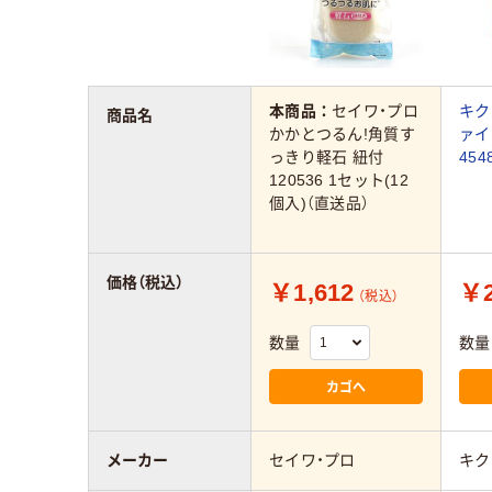
本商品：
セイワ・プロ
キク
商品名
かかとつるん!角質す
ァイ
っきり軽石 紐付
454
120536 1セット(12
個入)（直送品）
価格（税込）
￥1,612
￥2
（税込）
数量
数量
カゴへ
メーカー
セイワ・プロ
キク