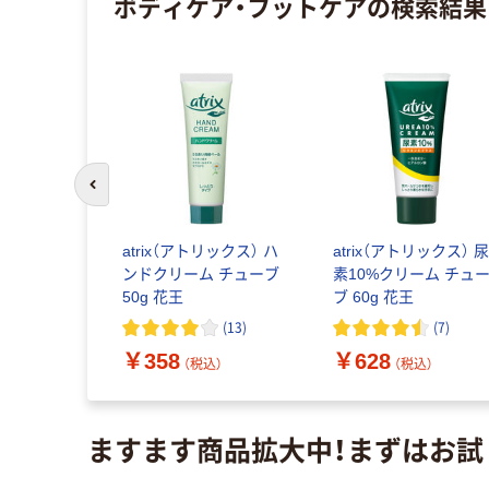
ボディケア・フットケア
の検索結果
前のスライドへ
r MEN ド
atrix（アトリックス） ハ
atrix（アトリックス） 
スーパーク
ンドクリーム チューブ
素10%クリーム チュ
シトラスの
50g 花王
ブ 60g 花王
個（30枚入）
(
90
)
(
13
)
(
7
)
￥358
￥628
込）
（税込）
（税込）
ますます商品拡大中！まずはお試