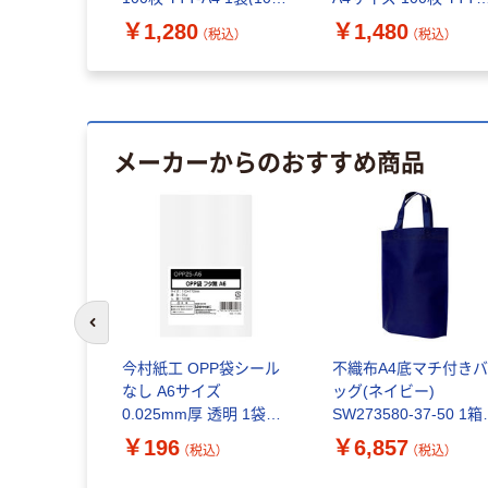
枚入)
A4 1袋(100枚入)
￥1,280
￥1,480
（税込）
（税込）
メーカーからのおすすめ商品
前のスライドへ
PP袋（テープ
今村紙工 OPP袋シール
不織布A4底マチ付き
号用 フタ・
なし A6サイズ
ッグ(ネイビー)
透明封筒 1
0.025mm厚 透明 1袋
SW273580-37-50 1箱
OPPT30-
（100枚入）
（50枚）（直送品）
￥196
￥6,857
込）
（税込）
（税込）