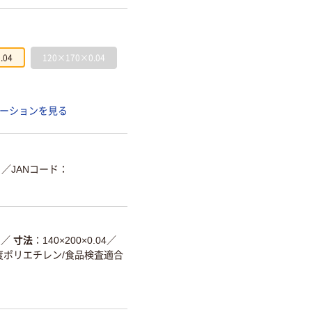
.04
120×170×0.04
ーションを見る
／JANコード：
）
／
寸法
140×200×0.04
／
度ポリエチレン/食品検査適合