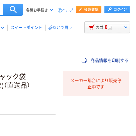
ヘルプ
各種お手続き
0
スイートポイント
あとで買う
カゴ
点
商品情報を印刷する
チャック袋
メーカー都合により販売停
5枚)（直送品）
止中です