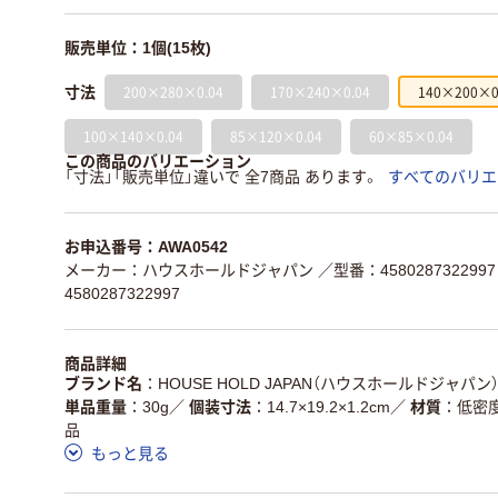
販売単位：1個(15枚)
200×280×0.04
170×240×0.04
140×200×0
寸法
100×140×0.04
85×120×0.04
60×85×0.04
この商品のバリエーション
「寸法」「販売単位」違いで 全7商品 あります。
すべてのバリエ
お申込番号：AWA0542
メーカー：ハウスホールドジャパン
／型番：4580287322997
4580287322997
商品詳細
ブランド名
HOUSE HOLD JAPAN（ハウスホールドジャパン
単品重量
30g
／
個装寸法
14.7×19.2×1.2cm
／
材質
低密
品
もっと見る