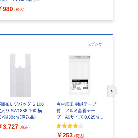
枚入)
￥980
（税込）
スポンサー
次のスライド
不織布レジバッグ S 100
今村紙工 封緘テープ
今村紙工 O
入り SW1838-100 横
付 アルミ蒸着テー
なし） 長形
8×縦38cm（直送品）
プ A6サイズ 0.025mm
し 透明封筒
透明 1袋（100枚）
入） OPP30
￥3,727
￥245
（税込）
（
￥253
（税込）