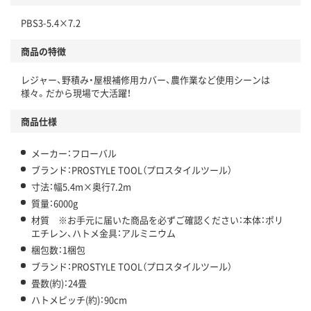
PBS3-5.4×7.2
商品の特徴
レジャー、野積み・屋根補修用カバー、農作業など使用シーンは
様々。だから現場で大活躍！
商品仕様
メーカー：フローバル
ブランド：PROSTYLE TOOL（プロスタイルツール）
寸法：幅5.4m×奥行7.2m
質量：6000g
材質 ※お手元に届いた商品を必ずご確認ください：本体：ポリ
エチレン、ハトメ金具：アルミニウム
梱包数：1梱包
ブランド：PROSTYLE TOOL（プロスタイルツール）
畳数(約)：24畳
ハトメピッチ(約)：90cm