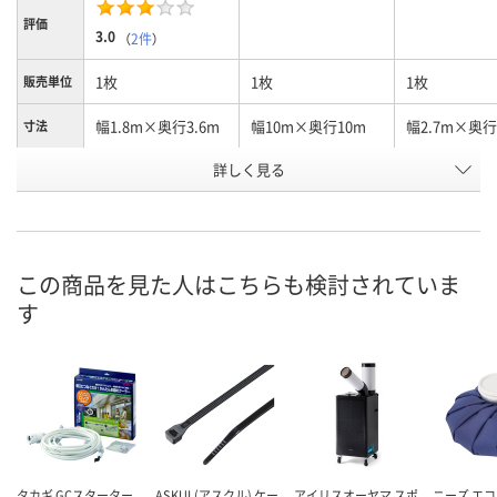
評価
3.0
（
2件
）
1枚
1枚
1枚
販売単位
幅1.8m×奥行3.6m
幅10m×奥行10m
幅2.7m×奥行
寸法
お申込番
詳しく見る
E068126
E068195
E068134
号
あり
入荷待ち
入荷待ち
在庫
8月11日（火）
お届け日
この商品を見た人はこちらも検討されていま
す
数量
お取り扱い終了しま
お取り扱い終
した
した
カゴへ
タカギ GCスターター
ASKUL(アスクル) ケー
アイリスオーヤマ スポ
ニーズ エ