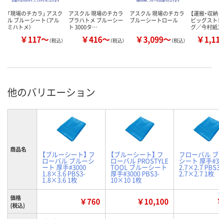
「現場のチカラ」 アスク
アスクル 現場のチカラ
アスクル 現場のチカラ
【運搬・収納
ル ブルーシート（アル
プラハトメ ブルーシー
ブルーシートロール
ビッグスト
ミハトメ）
ト 3000タ…
グ／今村紙
￥117～
￥416～
￥3,099～
￥1,1
（税込）
（税込）
（税込）
他のバリエーション
商品名
【ブルーシート】 フ
【ブルーシート】 フ
フローバル 
ローバル ブルーシ
ローバル PROSTYLE
シート 厚手#3
ート 厚手#3000
TOOL ブルーシート
2.7×2.7 PBS
1.8×3.6 PBS3-
厚手#3000 PBS3-
2.7×2.7 1枚
1.8×3.6 1枚
10×10 1枚
価格
￥760
￥10,100
(税込)