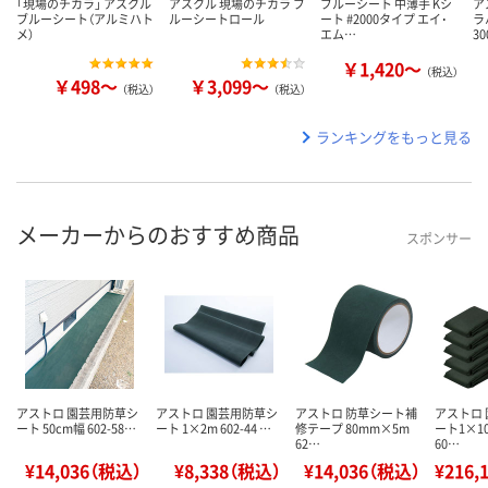
「現場のチカラ」 アスクル
アスクル 現場のチカラ ブ
ブルーシート 中薄手 Kシ
ア
ブルーシート（アルミハト
ルーシートロール
ート #2000タイプ エイ･
ラ
メ）
エム…
3
￥1,420～
（税込）
￥498～
￥3,099～
（税込）
（税込）
ランキングをもっと見る
メーカーからのおすすめ商品
スポンサー
アストロ 園芸用防草シ
アストロ 園芸用防草シ
アストロ 防草シート補
アストロ
ート 50cm幅 602-58…
ート 1×2m 602-44 …
修テープ 80mm×5m
ート1×10
62…
60…
¥14,036（税込）
¥8,338（税込）
¥14,036（税込）
¥216,