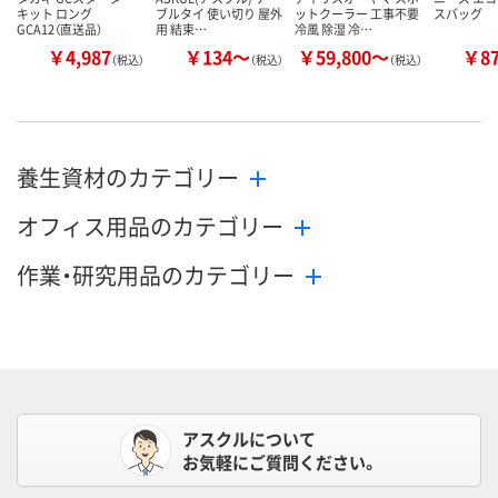
キット ロング
ブルタイ 使い切り 屋外
ットクーラー 工事不要
スバッグ
GCA12（直送品）
用 結束…
冷風 除湿 冷…
￥4,987
￥134～
￥59,800～
￥8
（税込）
（税込）
（税込）
養生資材のカテゴリー
オフィス用品のカテゴリー
作業・研究用品のカテゴリー
アスクルについて
お気軽にご質問ください。