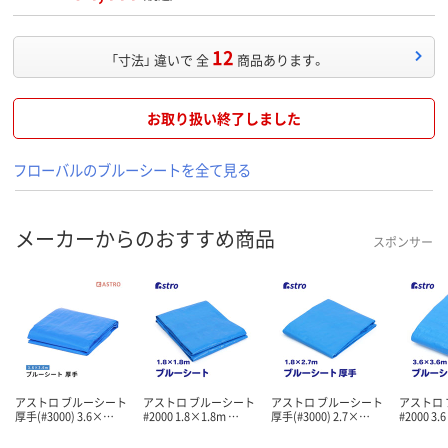
12
「寸法」 違いで 全
商品あります。
お取り扱い終了しました
フローバルのブルーシートを全て見る
メーカーからのおすすめ商品
スポンサー
アストロ ブルーシート
アストロ ブルーシート
アストロ ブルーシート
アストロ
厚手(#3000) 3.6×…
#2000 1.8×1.8m …
厚手(#3000) 2.7×…
#2000 3.