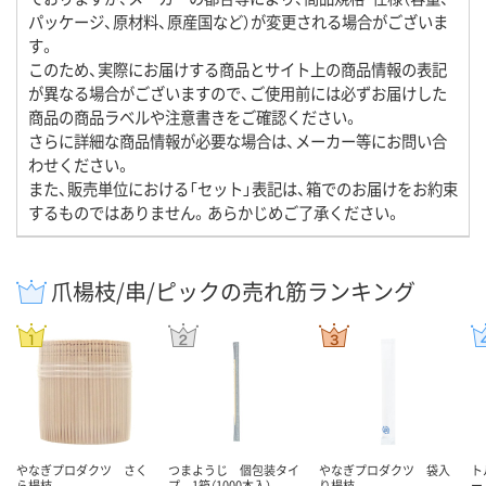
パッケージ、原材料、原産国など）が変更される場合がございま
す。
このため、実際にお届けする商品とサイト上の商品情報の表記
が異なる場合がございますので、ご使用前には必ずお届けした
商品の商品ラベルや注意書きをご確認ください。
さらに詳細な商品情報が必要な場合は、メーカー等にお問い合
わせください。
また、販売単位における「セット」表記は、箱でのお届けをお約束
するものではありません。あらかじめご了承ください。
爪楊枝/串/ピックの売れ筋ランキング
やなぎプロダクツ さく
つまようじ 個包装タイ
やなぎプロダクツ 袋入
ト
ら楊枝
プ 1箱（1000本入）
り楊枝
ー 