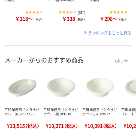
(
8件
)
￥118～
￥338
￥298～
（税込）
（税込）
（税込）
ランキングをもっと見る
メーカーからのおすすめ商品
スポンサー
三和 業務用 さとうきび
三和 業務用 さとうきび
三和 業務用 さとうきび
三和 業務
カレー皿 BPC-233 1…
ボウル(中) BPB-18 …
ボウル(小) BPB-12 …
プレート(大
¥13,515（税込）
¥10,271（税込）
¥10,091（税込）
¥10,