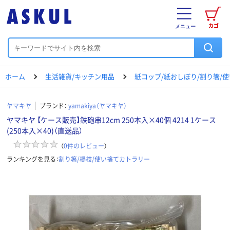
カゴ
メニュー
ホーム
生活雑貨/キッチン用品
紙コップ/紙おしぼり/割り箸/
ヤマキヤ
ブランド：
yamakiya（ヤマキヤ）
ヤマキヤ 【ケース販売】鉄砲串12cm 250本入×40個 4214 1ケース
(250本入×40)（直送品）
（
0
件のレビュー
）
ランキングを見る：
割り箸/楊枝/使い捨てカトラリー