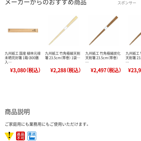
メーカーからのおすすめ商品
スポンサー
九州紙工 国産 植林元禄
九州紙工 竹角極細天削
九州紙工 竹角極細炭化
九州紙工
未晒完封箸 1箱（800膳
箸 23.5cm（帯巻） 1袋…
天削箸 23.5cm（帯巻）
天削箸 23
入…
…
…
¥3,080（税込）
¥2,288（税込）
¥2,497（税込）
¥23,
商品説明
ご家庭用にも業務用にもご使用いただけます。