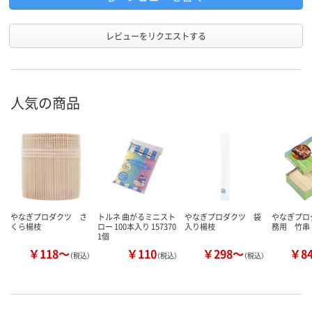
レビューをリクエストする
人気の商品
やなぎプロダクツ さ
トルネ 曲がるミニスト
やなぎプロダクツ 袋
やなぎプロ
くら楊枝
ロー 100本入り 157370
入り楊枝
務用 竹串
1個
￥118～
￥110
￥298～
￥8
（税込）
（税込）
（税込）