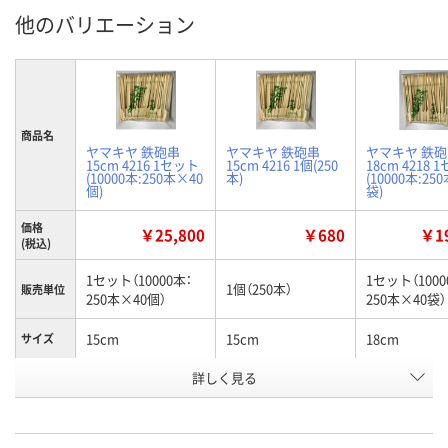
他のバリエーション
商品名
ヤマキヤ 鉄砲串
ヤマキヤ 鉄砲串
ヤマキヤ 鉄
15cm 4216 1セット
15cm 4216 1個(250
18cm 4218 
(10000本:250本×40
本)
(10000本:25
個)
袋)
価格
￥25,800
￥680
￥19
(税込)
1セット（10000本：
1セット（1000
1個（250本）
販売単位
250本×40個）
250本×40袋）
15cm
15cm
18cm
サイズ
お申込番
詳しく見る
E333830
HU91074
E333831
号
2点
あり
1点
在庫