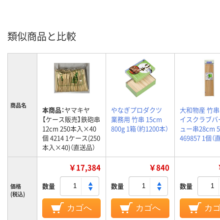
類似商品と比較
商品名
本商品：
ヤマキヤ
やなぎプロダクツ
大和物産 竹串
【ケース販売】鉄砲串
業務用 竹串 15cm
イスクラブバ
12cm 250本入×40
800g 1箱（約1200本）
ュー串28cm 
個 4214 1ケース(250
469857 1個
本入×40)（直送品）
￥17,384
￥840
数量
数量
数量
価格
(税込)
カゴへ
カゴへ
カ