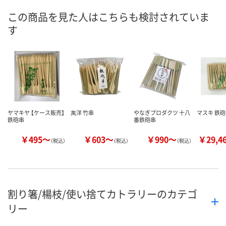
8月9日（日）
8月9日（日）
8月9日（日）
お届け日
この商品を見た人はこちらも検討されていま
す
数量
数量
数量
カゴへ
カゴへ
カ
ヤマキヤ 【ケース販売】
萬洋 竹串
やなぎプロダクツ 十八
マスキ 鉄
鉄砲串
番鉄砲串
￥495～
￥603～
￥990～
￥29,4
（税込）
（税込）
（税込）
割り箸/楊枝/使い捨てカトラリーのカテゴ
リー