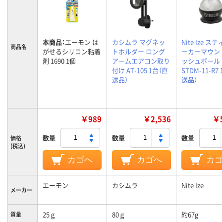
本商品：
エーモン は
カシムラ マグネッ
Nite Ize ス
商品名
がせるシリコン粘着
トホルダー ロング
ーカーマウン
剤 1690 1個
アームエアコン取り
ッシュボール
付け AT-105 1台（直
STDM-11-R7
送品）
送品）
￥989
￥2,536
￥5
数量
数量
数量
価格
(税込)
カゴへ
カゴへ
カ
エーモン
カシムラ
Nite Ize
メーカー
25ｇ
80ｇ
約67g
質量