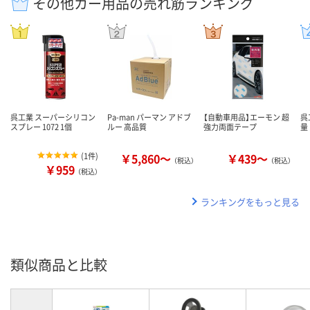
その他カー用品の売れ筋ランキング
呉工業 スーパーシリコン
Pa-man パーマン アドブ
【自動車用品】エーモン 超
呉
スプレー 1072 1個
ルー 高品質
強力両面テープ
量 
(
1件
)
￥5,860～
￥439～
（税込）
（税込）
￥959
（税込）
ランキングをもっと見る
類似商品と比較