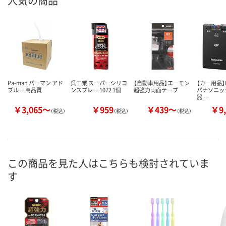
人気の商品
Pa-man パーマン アド
呉工業 スーパーシリコ
【自動車用品】エーモン
【カー用品】P
ブルー 高品質
ンスプレー 1072 1個
超強力両面テープ
パナソニック
器 …
￥3,065～
￥959
￥439～
￥9,
（税込）
（税込）
（税込）
この商品を見た人はこちらも検討されていま
す