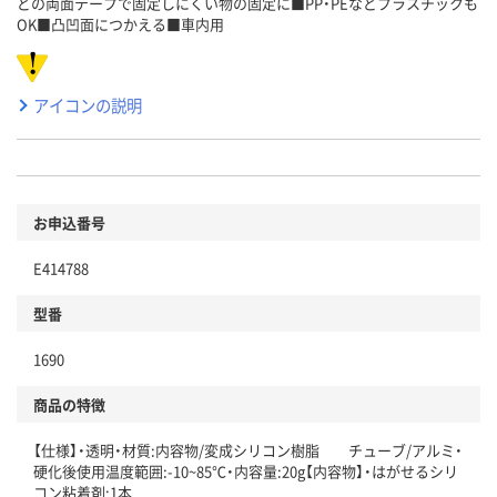
どの両面テープで固定しにくい物の固定に■PP・PEなどプラスチックも
OK■凸凹面につかえる■車内用
アイコンの説明
お申込番号
E414788
型番
1690
商品の特徴
【仕様】・透明・材質:内容物/変成シリコン樹脂 チューブ/アルミ・
硬化後使用温度範囲:-10~85℃・内容量:20g【内容物】・はがせるシリ
コン粘着剤:1本