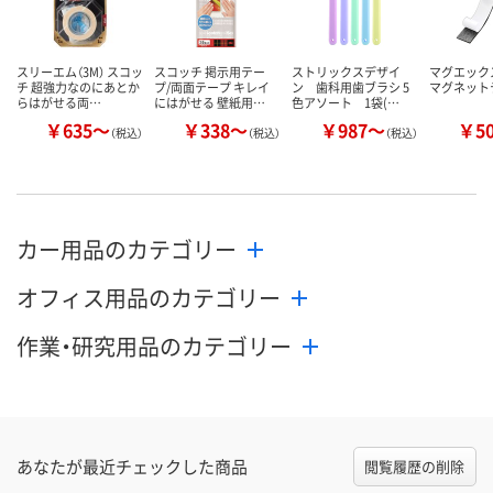
スリーエム（3M） スコッ
スコッチ 掲示用テー
ストリックスデザイ
マグエック
チ 超強力なのにあとか
プ/両面テープ キレイ
ン 歯科用歯ブラシ 5
マグネット
らはがせる両…
にはがせる 壁紙用…
色アソート 1袋(…
￥635～
￥338～
￥987～
￥5
（税込）
（税込）
（税込）
カー用品のカテゴリー
オフィス用品のカテゴリー
作業・研究用品のカテゴリー
あなたが最近チェックした商品
閲覧履歴の削除