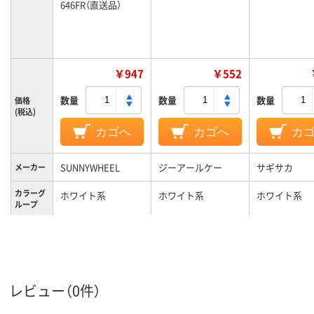
646FR（直送品）
￥947
￥552
数量
数量
数量
価格
(税込)
カゴへ
カゴへ
カ
SUNNYWHEEL
ジーアールケー
サギサカ
メーカー
カラーグ
ホワイト系
ホワイト系
ホワイト系
ループ
レビュー（0件）