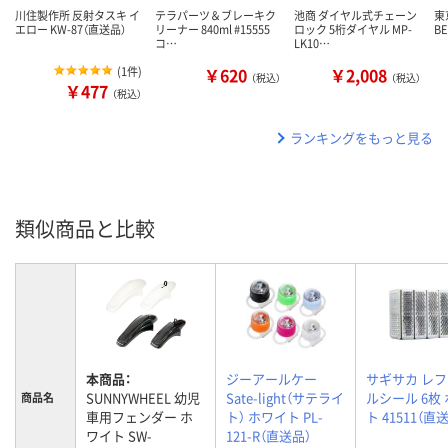
川住製作所 反射タスキ イ
テラパーツ＆ブレーキク
池商 ダイヤル式チェーン
東
エロー KW-87（直送品）
リーナー 840ml #15555
ロック 5桁ダイヤル MP-
BE
コ…
LK10…
(
1件
)
￥620
￥2,008
（税込）
（税込）
￥477
（税込）
ランキングをもっと見る
類似商品と比較
本商品：
ジーアールケー
サギサカ レ
SUNNYWHEEL 幼児
Sate-light（サテライ
ルシール 6枚
商品名
車用フェンダー ホ
ト） ホワイト PL-
ト 41511（直
ワイト SW-
121-R（直送品）