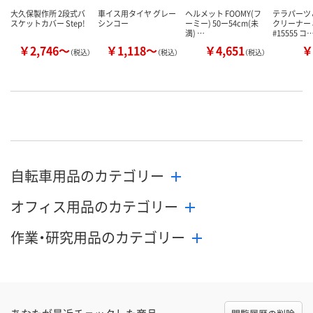
大久保製作所 2段式バ
車イス用タイヤ グレー
ヘルメット FOOMY(フ
テラパーツ
スケットカバー Step!
シンコー
ーミー) 50ー54cm(未
クリーナー 8
満) …
#15555 コ
￥2,746～
￥1,118～
￥4,651
￥
（税込）
（税込）
（税込）
自転車用品のカテゴリー
オフィス用品のカテゴリー
作業・研究用品のカテゴリー