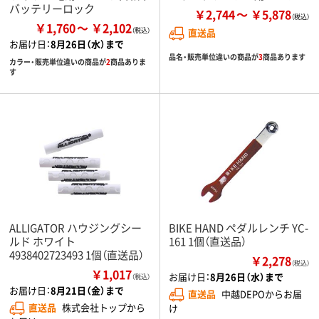
バッテリーロック
￥2,744
￥5,878
￥1,760
￥2,102
直送品
お届け日：
8月26日（水）まで
品名・販売単位違いの商品が
3
商品あります
カラー・販売単位違いの商品が
2
商品ありま
す
ALLIGATOR ハウジングシー
BIKE HAND ペダルレンチ YC-
ルド ホワイト
161 1個（直送品）
4938402723493 1個（直送品）
￥2,278
（税込）
￥1,017
お届け日：
8月26日（水）まで
（税込）
お届け日：
8月21日（金）まで
直送品
中越DEPOからお届
直送品
株式会社トップから
け