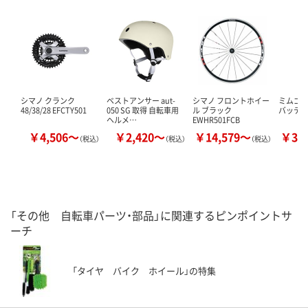
シマノ クランク
ベストアンサー aut-
シマノ フロントホイー
ミムゴ 
48/38/28 EFCTY501
050 SG 取得 自転車用
ル ブラック
バッテリー
ヘルメ…
EWHR501FCB
￥4,506～
￥2,420～
￥14,579～
￥39
（税込）
（税込）
（税込）
「その他 自転車パーツ・部品」に関連するピンポイントサ
ーチ
「タイヤ バイク ホイール」の特集