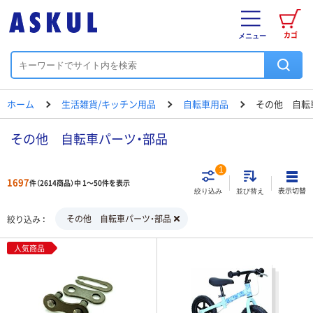
カゴ
メニュー
ホーム
生活雑貨/キッチン用品
自転車用品
その他 自転
その他 自転車パーツ・部品
1
1697
件（2614商品）中 1～50件を表示
表示切替
絞り込み
並び替え
その他 自転車パーツ・部品
絞り込み
人気商品