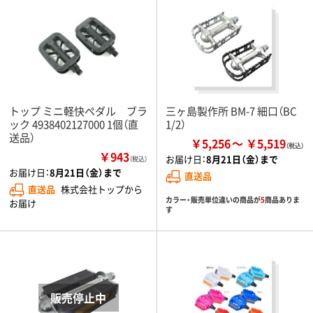
トップ ミニ軽快ペダル ブラ
三ヶ島製作所 BM-7 細口（BC
ック 4938402127000 1個（直
1/2）
送品）
￥5,256
￥5,519
￥943
お届け日：
8月21日（金）まで
（税込）
お届け日：
8月21日（金）まで
直送品
直送品
株式会社トップから
カラー・販売単位違いの商品が
5
商品ありま
お届け
す