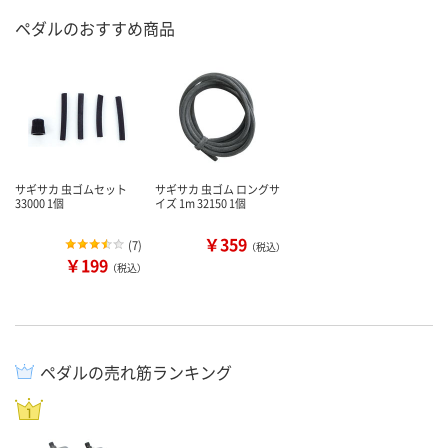
ペダルのおすすめ商品
サギサカ 虫ゴムセット
サギサカ 虫ゴム ロングサ
33000 1個
イズ 1m 32150 1個
￥359
(
7
)
（税込）
￥199
（税込）
ペダルの売れ筋ランキング