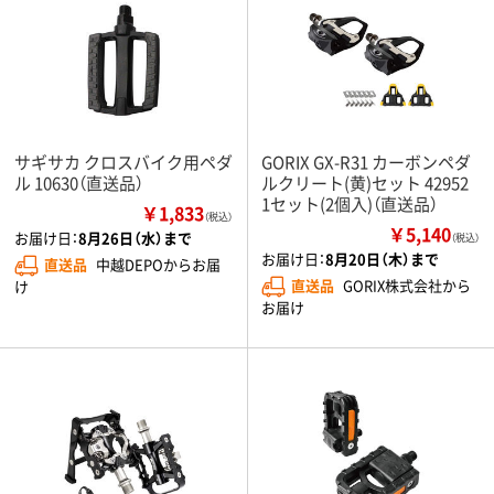
サギサカ クロスバイク用ペダ
GORIX GX-R31 カーボンペダ
ル 10630（直送品）
ルクリート(黄)セット 42952
1セット(2個入)（直送品）
￥1,833
（税込）
￥5,140
お届け日：
8月26日（水）まで
（税込）
お届け日：
8月20日（木）まで
直送品
中越DEPOからお届
直送品
GORIX株式会社から
け
お届け