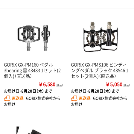
GORIX GX-PM160 ペダル
GORIX GX-PMS106 ビンディ
3bearing 黒 43483 1セット(2
ングペダル ブラック 43546 1
個入)（直送品）
セット(2個入)（直送品）
￥6,580
￥5,050
（税込）
（税込）
お届け日：
8月20日（木）まで
お届け日：
8月20日（木）まで
直送品
GORIX株式会社から
直送品
GORIX株式会社から
お届け
お届け