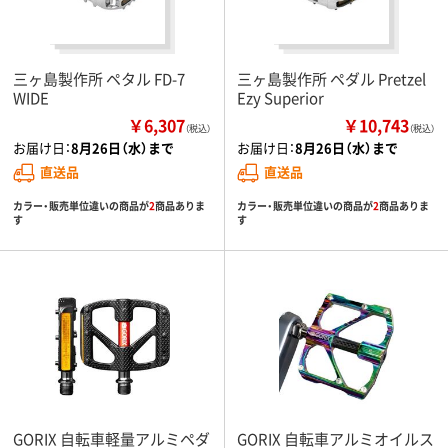
三ヶ島製作所 ペタル FD-7
三ヶ島製作所 ペダル Pretzel
WIDE
Ezy Superior
￥6,307
￥10,743
（税込）
（税込）
お届け日：
8月26日（水）まで
お届け日：
8月26日（水）まで
直送品
直送品
カラー・販売単位違いの商品が
2
商品ありま
カラー・販売単位違いの商品が
2
商品ありま
す
す
GORIX 自転車軽量アルミペダ
GORIX 自転車アルミオイルス