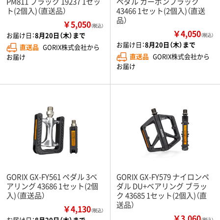
PM811 ブラック 19237 1セッ
ペダル カーボンブラック
ト(2個入)（直送品）
43466 1セット(2個入)（直送
品）
￥5,050
（税込）
￥4,050
お届け日：
8月20日（木）まで
（税込）
お届け日：
8月20日（木）まで
直送品
GORIX株式会社から
直送品
GORIX株式会社から
お届け
お届け
GORIX GX-FY561 ペダル 3ベ
GORIX GX-FY579 ナイロンペ
アリング 43686 1セット(2個
ダル DU+ベアリング ブラッ
入)（直送品）
ク 43685 1セット(2個入)（直
送品）
￥4,130
（税込）
￥3,060
お届け日：
8月20日（木）まで
（税込）