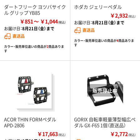
ダートフリーク ヨツバサイク
ホダカ ジェリーペダル
ル グリップ YB85
￥2,932
（税込）
￥851
￥1,044
お届け日：
8月21日（金）まで
お届け日：
8月21日（金）まで
直送品
直送品
カラー・販売単位違いの商品が
4
商品ありま
す
カラー・販売単位違いの商品が
2
商品ありま
す
ACOR THIN FORMペダル
GORIX 自転車軽量薄型幅広ペ
APD-2806
ダル GX-F65 1個（直送品）
￥17,663
￥2,772
（税込）
（税込）