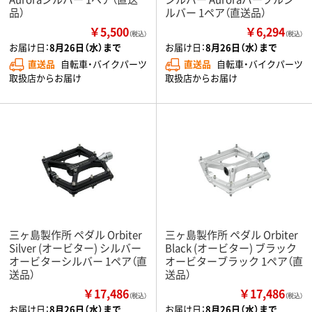
品）
ルバー 1ペア（直送品）
￥5,500
￥6,294
（税込）
（税込）
お届け日：
8月26日（水）まで
お届け日：
8月26日（水）まで
直送品
自転車・バイクパーツ
直送品
自転車・バイクパーツ
取扱店からお届け
取扱店からお届け
三ヶ島製作所 ペダル Orbiter
三ヶ島製作所 ペダル Orbiter
Silver (オービター) シルバー
Black (オービター) ブラック
オービターシルバー 1ペア（直
オービターブラック 1ペア（直
送品）
送品）
￥17,486
￥17,486
（税込）
（税込）
お届け日：
8月26日（水）まで
お届け日：
8月26日（水）まで