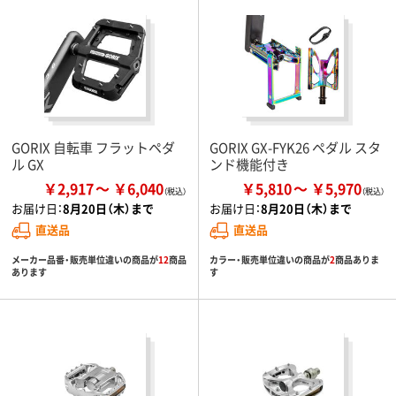
GORIX 自転車 フラットペダ
GORIX GX-FYK26 ペダル スタ
ル GX
ンド機能付き
￥2,917
￥6,040
￥5,810
￥5,970
お届け日：
8月20日（木）まで
お届け日：
8月20日（木）まで
直送品
直送品
メーカー品番・販売単位違いの商品が
12
商品
カラー・販売単位違いの商品が
2
商品ありま
あります
す