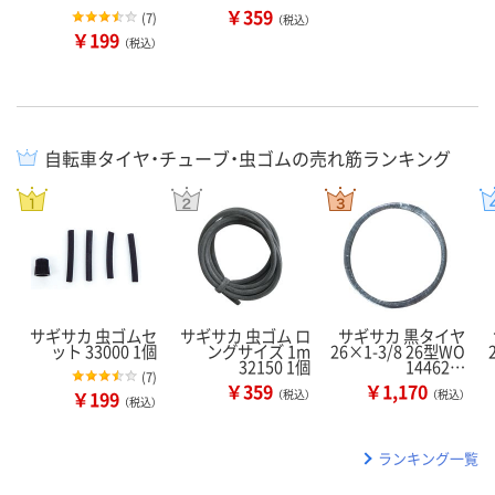
￥359
(
7
)
（税込）
￥199
（税込）
自転車タイヤ・チューブ・虫ゴムの売れ筋ランキング
サギサカ 虫ゴムセ
サギサカ 虫ゴム ロ
サギサカ 黒タイヤ
ット 33000 1個
ングサイズ 1m
26×1-3/8 26型WO
32150 1個
14462…
(
7
)
￥359
￥1,170
￥199
（税込）
（税込）
（税込）
ランキング一覧