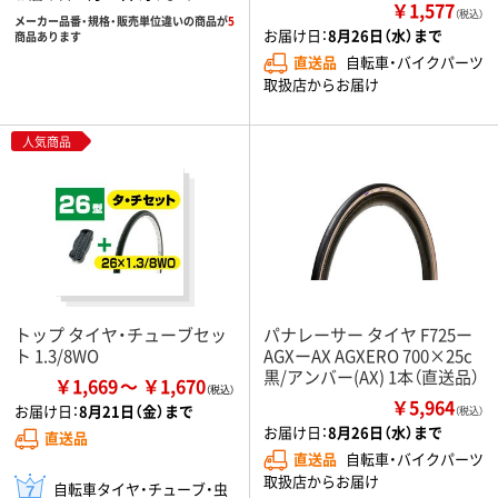
￥1,577
（税込）
メーカー品番・規格・販売単位違いの商品が
5
お届け日：
8月26日（水）まで
商品あります
直送品
自転車・バイクパーツ
取扱店からお届け
人気商品
トップ タイヤ・チューブセッ
パナレーサー タイヤ F725ー
ト 1.3/8WO
AGXーAX AGXERO 700×25c
黒/アンバー(AX) 1本（直送品）
￥1,669
￥1,670
￥5,964
お届け日：
8月21日（金）まで
（税込）
お届け日：
8月26日（水）まで
直送品
直送品
自転車・バイクパーツ
取扱店からお届け
自転車タイヤ・チューブ・虫