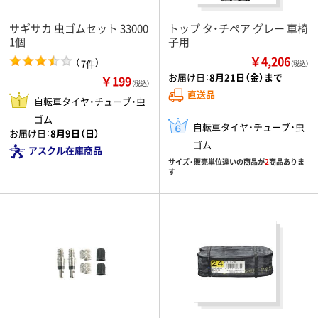
サギサカ 虫ゴムセット 33000
トップ タ・チペア グレー 車椅
1個
子用
￥4,206
（
）
7件
（税込）
お届け日：
8月21日（金）まで
￥199
（税込）
直送品
自転車タイヤ・チューブ・虫
ゴム
自転車タイヤ・チューブ・虫
お届け日：
8月9日（日）
ゴム
アスクル在庫商品
サイズ・販売単位違いの商品が
2
商品ありま
す