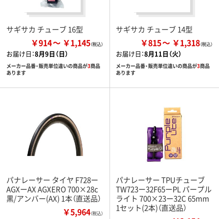
サギサカ チューブ 16型
サギサカ チューブ 14型
￥914
￥1,145
￥815
￥1,318
お届け日：
8月9日（日）
お届け日：
8月11日（火）
メーカー品番・販売単位違いの商品が
3
商品
メーカー品番・販売単位違いの商品が
3
商品
あります
あります
パナレーサー タイヤ F728ー
パナレーサー TPUチューブ
AGXーAX AGXERO 700×28c
TW723ー32F65ーPL パープル
黒/アンバー(AX) 1本（直送品）
ライト 700×23ー32C 65mm
1セット(2本)（直送品）
￥5,964
（税込）