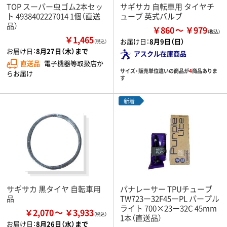
TOP スーパー虫ゴム2本セッ
サギサカ 自転車用 タイヤチ
ト 4938402227014 1個（直送
ューブ 英式バルブ
品）
￥860
￥979
￥1,465
お届け日：
8月9日（日）
（税込）
お届け日：
8月27日（木）まで
アスクル在庫商品
直送品
電子機器等取扱店か
サイズ・販売単位違いの商品が
4
商品ありま
らお届け
す
新着
サギサカ 黒タイヤ 自転車用
パナレーサー TPUチューブ
品
TW723ー32F45ーPL パープル
ライト 700×23ー32C 45mm
￥2,070
￥3,933
1本（直送品）
お届け日：
8月26日（水）まで