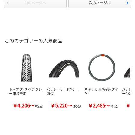
前のページへ
次のページへ
このカテゴリーの人気商品
トップ タ・チペア グレ
パナレーサー F740ー
サギサカ 車椅子用タイ
パナレーサ
ー 車椅子用
GKX1
ヤ
ーGKSK
￥4,206～
￥5,220～
￥2,485～
￥5
（税込）
（税込）
（税込）