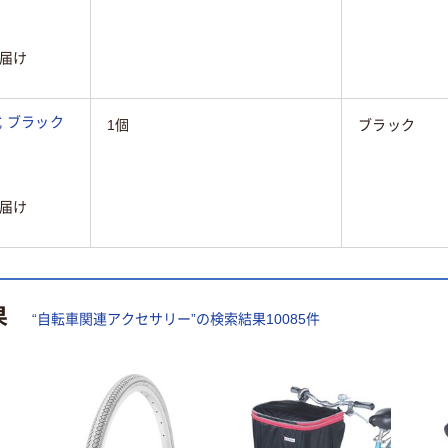
届け
式 ブラック
1個
ブラック
届け
果
“
自転車関連アクセサリー
”の検索結果
10085
件