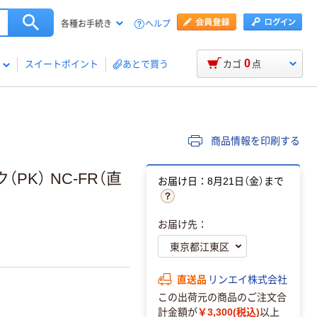
ヘルプ
各種お手続き
0
スイートポイント
あとで買う
カゴ
点
商品情報を印刷する
（PK） NC-FR（直
お届け日：8月21日（金）まで
お届け先：
直送品
リンエイ株式会社
この出荷元の商品のご注文合
計金額が
￥3,300(税込)
以上