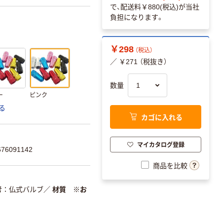
で、配送料
￥880(税込)
が当社
負担になります。
￥298
（税込）
／ ￥271 （税抜き）
数量
ー
ピンク
る
カゴに入れる
マイカタログ登録
6091142
商品を比較
考
仏式バルブ
／
材質 ※お