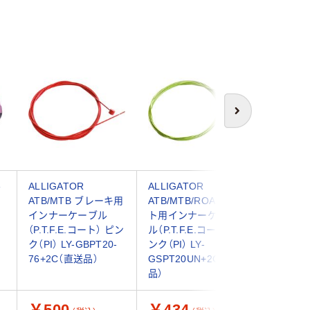
次へ
ル
ALLIGATOR
ALLIGATOR
ALLIGA
ATB/MTB ブレーキ用
ATB/MTB/ROADシフ
ブレーキ
インナーケーブル
ト用インナーケーブ
ケーブル（P
（P.T.F.E.コート） ピン
ル（P.T.F.E.コート） ピ
ート） ピン
ク（PI） LY-GBPT20-
ンク（PI） LY-
GBPT20
76+2C（直送品）
GSPT20UN+2C（直送
送品）
品）
￥500
￥434
￥539