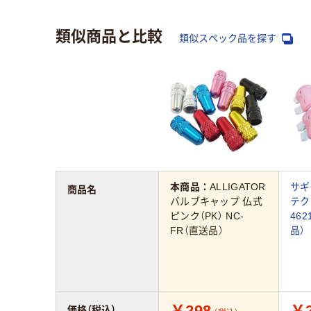
類似商品と比較
類似スペック品を探す
本商品：
ALLIGATOR
サギ
商品名
バルブキャップ 仏式
テク
ピンク（PK） NC-
46
FR（直送品）
品）
￥298
￥2
価格（税込）