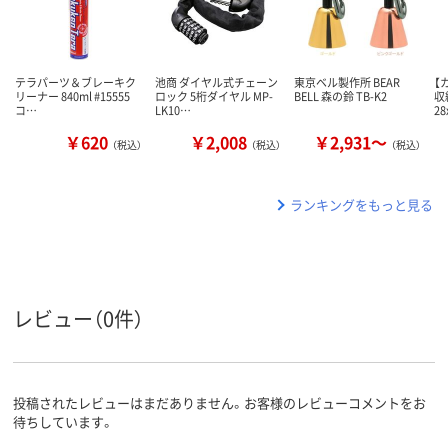
テラパーツ＆ブレーキク
池商 ダイヤル式チェーン
東京ベル製作所 BEAR
【
リーナー 840ml #15555
ロック 5桁ダイヤル MP-
BELL 森の鈴 TB-K2
収
コ…
LK10…
2
￥620
￥2,008
￥2,931～
（税込）
（税込）
（税込）
ランキングをもっと見る
レビュー（0件）
投稿されたレビューはまだありません。お客様のレビューコメントをお
待ちしています。