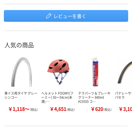
レビューを書く
人気の商品
車イス用タイヤ グレー
ヘルメット FOOMY(フ
テラパーツ＆ブレーキ
パナレーサー
シンコー
ーミー) 50ー54cm(未
クリーナー 840ml
パセラ
満) …
#15555 コ…
￥1,118～
￥4,651
￥620
￥3,1
（税込）
（税込）
（税込）