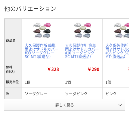
他のバリエーション
商品名
大久保製作所 簡単
大久保製作所 簡単
大久保製作所
雨よけサドルカバー
雨よけサドルカバー
雨よけサドル
#09 ソーダグレー
#10 ソーダピンク
#08 ピンク SC
SC-MT（直送品）
SC-MT（直送品）
MT（直送品）
価格
￥328
￥290
(税込)
1個
1個
1個
販売単位
ソーダグレー
ソーダピンク
ピンク
色
お申込番
詳しく見る
E667029
E667030
E667028
号
直送品
直送品
直送品
在庫