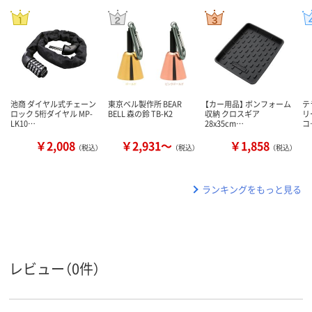
池商 ダイヤル式チェーン
東京ベル製作所 BEAR
【カー用品】 ボンフォーム
テ
ロック 5桁ダイヤル MP-
BELL 森の鈴 TB-K2
収納 クロスギア
リー
LK10…
28x35cm…
コ
￥2,008
￥2,931～
￥1,858
（税込）
（税込）
（税込）
ランキングをもっと見る
レビュー（0件）