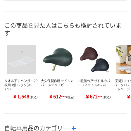
直送品
直送品
直送品
在庫
お届け日
この商品を見た人はこちらも検討されていま
す
メーカー都合により
メーカー都合により
メーカー都合
販売停止中です
販売停止中です
販売停止中で
タオル干しハンガー 20
大久保製作所 サドルカ
川住製作所 サドルカバ
（限定）マ
枚用 1個 レック(W-
バー メチャノビ
ー フィット KW-228
バークロス 
271)
ー＆ベージ
￥1,648
￥612～
￥672～
￥
（税込）
（税込）
（税込）
自転車用品のカテゴリー