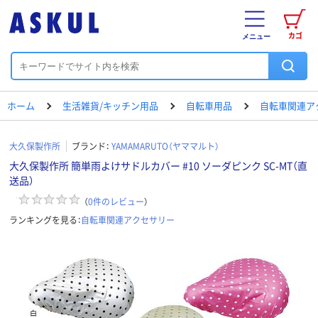
カゴ
メニュー
ホーム
生活雑貨/キッチン用品
自転車用品
自転車関連ア
大久保製作所
ブランド：
YAMAMARUTO（ヤママルト）
大久保製作所 簡単雨よけサドルカバー #10 ソーダピンク SC-MT（直
送品）
（
0
件のレビュー
）
ランキングを見る：
自転車関連アクセサリー