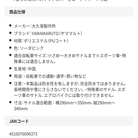
商品仕様
メーカー：大久保製作所
ブランド：YAMAMARUTO（ヤママルト）
材質：ポリエステル（PUコート）
色：ソーダピンク
適合自転車サイズ：小さめ～大きめサドルまで※スポーツ車・特
殊車には適合しません。
生産地：中国
用途：・自転車での通勤・通学・買い物など
注意：・本製品は防水性を有しますが、完全防水ではありません。
長時間雨や雪にさらさないでください。・特殊車のサドル、スポ
ーツ車のサドル、エアロバイクには取り付けできません。
寸法：サドル適合範囲 ： 横290mm～350mm、縦290mm～
340mm
JANコード
4516076006373