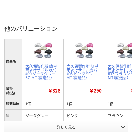
他のバリエーション
商品名
大久保製作所 簡単
大久保製作所 簡単
大久保製作所
雨よけサドルカバー
雨よけサドルカバー
雨よけサドル
#09 ソーダグレー
#08 ピンク SC-
#02 ブラウン 
SC-MT（直送品）
MT（直送品）
MT（直送品）
価格
￥328
￥290
(税込)
1個
1個
1個
販売単位
ソーダグレー
ピンク
ブラウン
色
お申込番
詳しく見る
E667029
E667028
E667025
号