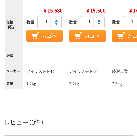
￥15,680
￥19,600
￥14
数量
数量
数量
価格
(税込)
カゴへ
カゴへ
カ
評価
アイリスチトセ
アイリスチトセ
藤沢工業
メーカー
7.2kg
7.2kg
7.6kg
質量
カラーグ
ブラウン系
ブラウン系
ブラウン系
ループ
レビュー（0件）