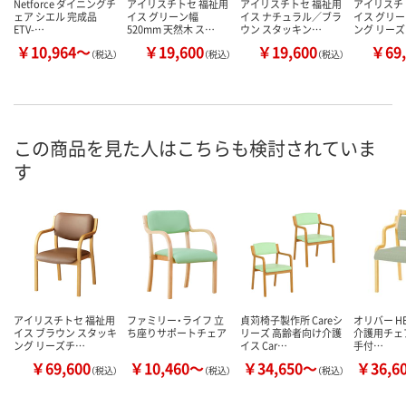
Netforce ダイニングチ
アイリスチトセ 福祉用
アイリスチトセ 福祉用
アイリスチ
ェア シエル 完成品
イス グリーン幅
イス ナチュラル／ブラ
イス グリー
ETV-…
520mm 天然木 ス…
ウン スタッキン…
ング リー
￥10,964～
￥19,600
￥19,600
￥69,
（税込）
（税込）
（税込）
この商品を見た人はこちらも検討されていま
す
アイリスチトセ 福祉用
ファミリー・ライフ 立
貞苅椅子製作所 Careシ
オリバー HE
イス ブラウン スタッキ
ち座りサポートチェア
リーズ 高齢者向け介護
介護用チェア
ング リーズチ…
イス Car…
手付…
￥69,600
￥10,460～
￥34,650～
￥36,6
（税込）
（税込）
（税込）