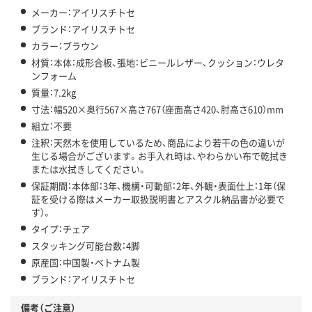
メーカー：アイリスチトセ
ブランド：アイリスチトセ
カラー：ブラウン
材質：本体：成形合板、張地：ビニールレザー、クッション：ウレタ
ンフォーム
質量：7.2kg
寸法：幅520×奥行567×高さ767（座面高さ420、肘高さ610）mm
組立：不要
注釈：天然木を使用しているため、商品により若干の色の違いが
生じる場合がございます。お手入れ時は、やわらかい布で乾拭き
または水拭きしてください。
保証期間：本体部：3年、機構・可動部：2年、外観・表面仕上：1年（保
証を受ける際はメーカー取扱説明書とアスクル納品書が必要で
す）。
タイプ：チェア
スタッキング可能台数：4脚
原産国：中国製・ベトナム製
ブランド：アイリスチトセ
備考（ご注意）