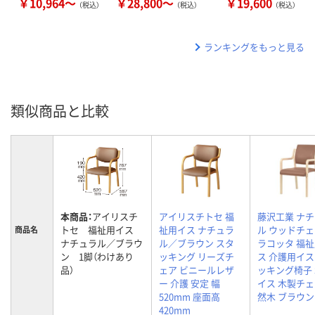
￥10,964～
￥28,800～
￥19,600
（税込）
（税込）
（税込）
ランキングをもっと見る
類似商品と比較
本商品：
アイリスチ
アイリスチトセ 福
藤沢工業 ナ
トセ 福祉用イス
祉用イス ナチュラ
ル ウッドチェ
商品名
ナチュラル／ブラウ
ル／ブラウン スタ
ラコッタ 福
ン 1脚（わけあり
ッキング リーズチ
ス 介護用イス
品）
ェア ビニールレザ
ッキング椅子
ー 介護 安定 幅
イス 木製チェ
520mm 座面高
然木 ブラウン
420mm