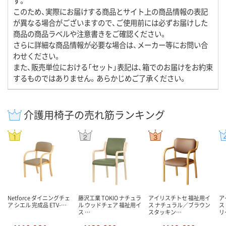
す。
このため、実際にお届けする商品とサイト上の商品情報の表記
が異なる場合がございますので、ご使用前には必ずお届けした
商品の商品ラベルや注意書きをご確認ください。
さらに詳細な商品情報が必要な場合は、メーカー等にお問い合
わせください。
また、販売単位における「セット」表記は、箱でのお届けをお約束
するものではありません。あらかじめご了承ください。
介護用椅子の売れ筋ランキング
Netforce ダイニングチェ
藤沢工業 TOKIO ナチュラ
アイリスチトセ 福祉用イ
ア
ア シエル 完成品 ETV-…
ル ウッドチェア 福祉用イ
ス ナチュラル／ブラウン
ス
ス …
スタッキン…
リ