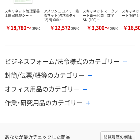
スキャネット 管理栄養
アズワン エコノミー粘
スキャネット マークシ
スキャネッ
士国家試験シート
着マット(強粘着タイ
ート番号50問 数字
ート 記述
プ) 青 600×…
SN （100）…
￥18,780～
￥22,572
￥3,300～
￥16,5
（税込）
（税込）
（税込）
ビジネスフォーム/法令様式のカテゴリー
封筒/伝票/帳簿のカテゴリー
オフィス用品のカテゴリー
作業・研究用品のカテゴリー
あなたが最近チェックした商品
閲覧履歴の削除