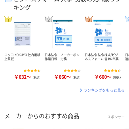
キング
コクヨ KOKUYO 社内用紙
日本法令 ノーカーボン
日本法令 法令様式/ビジ
日
上質紙
作業日報 労務
ネスフォーム 書 B6 単票
連
￥632～
￥660～
￥660～
（税込）
（税込）
（税込）
ランキングをもっと見る
メーカーからのおすすめ商品
スポンサー