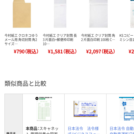
今村紙工 クロネコゆう
今村紙工 クリア封筒 長
今村紙工 クリア封筒 角
KSコピー
メール用 角切封筒 角2
3 片面白+郵便枠印刷
2 片面白印刷 100枚 C…
ミシン目15
サイズ…
10…
¥790（税込）
¥1,581（税込）
¥2,097（税込）
¥
類似商品と比較
本商品：
スキャネッ
日本法令 法令様
日本法令 自動車
ト 管理栄養士国家
式/ビジネスフォー
自動車運転日報 
商品名