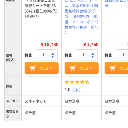
試験シート午前 SN-
ム 複写式給料明細
冊
0542 1箱（1000枚入）
書兼給料台帳（タテ
（直送品）
型） B4規格外 20
組 ノーカーボン・2
枚複写・4色刷 給与
2
￥18,780
￥1,760
数量
数量
数量
価格
(税込)
カゴへ
カゴへ
カ
評価
4.6
（
9件
）
スキャネット
日本法令
日本法令
メーカー
書類の向
タテ型
タテ型
タテ型
き