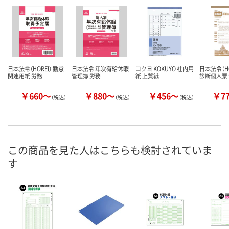
日本法令（HOREI） 勤怠
日本法令 年次有給休暇
コクヨ KOKUYO 社内用
日本法令（HO
関連用紙 労務
管理簿 労務
紙 上質紙
診断個人票
￥660～
￥880～
￥456～
￥7
（税込）
（税込）
（税込）
この商品を見た人はこちらも検討されていま
す