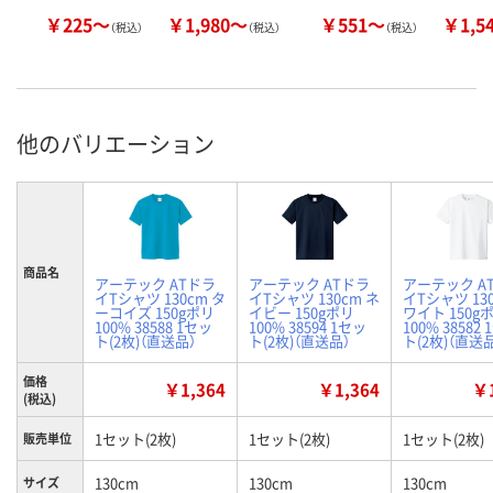
￥225～
￥1,980～
￥551～
￥1,5
（税込）
（税込）
（税込）
他のバリエーション
商品名
アーテック ATドラ
アーテック ATドラ
アーテック A
イTシャツ 130cm タ
イTシャツ 130cm ネ
イTシャツ 13
ーコイズ 150gポリ
イビー 150gポリ
ワイト 150g
100% 38588 1セッ
100% 38594 1セッ
100% 38582
ト(2枚)（直送品）
ト(2枚)（直送品）
ト(2枚)（直送
価格
￥1,364
￥1,364
￥1
(税込)
1セット(2枚)
1セット(2枚)
1セット(2枚)
販売単位
130cm
130cm
130cm
サイズ