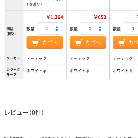
（直送品）
￥1,364
￥650
数量
数量
数量
価格
(税込)
カゴへ
カゴへ
カ
アーテック
アーテック
アーテック
メーカー
カラーグ
ホワイト系
ホワイト系
ホワイト系
ループ
レビュー（0件）