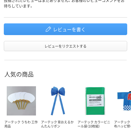
投稿されたレビューはまだありません。お客様のレビューコメントをお
待ちしています。
レビューを書く
レビューをリクエストする
人気の商品
アーテック うちわ 工作
アーテック 背おえるか
アーテック カラービニ
アーテック
用品
んたんリボン
ール袋（10枚組）
布ハッピ祭（