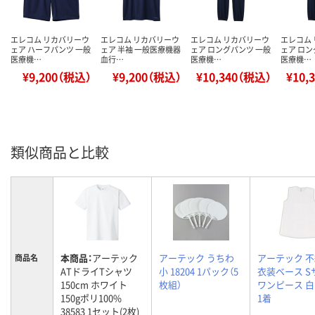
エレコム リカバリーウ
エレコム リカバリーウ
エレコム リカバリーウ
エレコム
ェア ハーフパンツ 一般
ェア 半袖 一般医療機器
ェア ロングパンツ 一般
ェア ロン
医療機…
血行…
医療機…
医療機…
¥9,200（税込）
¥9,200（税込）
¥10,340（税込）
¥10,
類似商品と比較
本商品：
アーテック
アーテック うちわ
アーテック 
商品名
ATドライTシャツ
小 18204 1パック（5
衣装ベース S
150cm ホワイト
枚組）
ワンピース 白 
150gポリ100%
1着
38583 1セット(2枚)