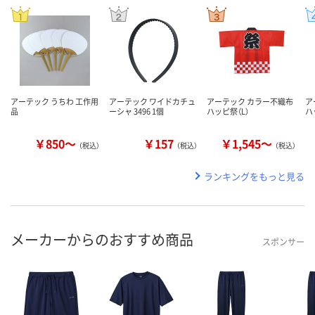
アーテック うちわ 工作用
アーテック ワイドカチュ
アーテック カラー不織布
ア
品
ーシャ 3496 1個
ハッピ祭（L）
ハ
￥850～
￥157
￥1,545～
（税込）
（税込）
（税込）
ランキングをもっと見る
メーカーからのおすすめ商品
スポンサー