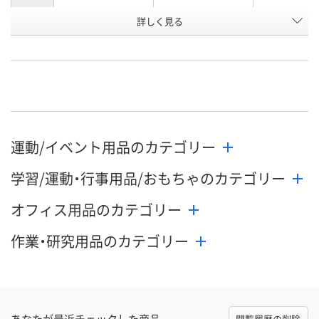
詳しく見る
ターコイズ
ネイビー
ホワイト
カラー
お申込番
E754434
E754438
E754435
号
あり
あり
あり
在庫
8月21日（金）
8月21日（金）
8月21日（金）
お届け日
運動/イベント用品のカテゴリー
数量
数量
数量
学習/運動・行事用品/おもちゃのカテゴリー
カゴへ
カゴへ
カ
オフィス用品のカテゴリー
作業・研究用品のカテゴリー
あなたが最近チェックした商品
閲覧履歴の削除