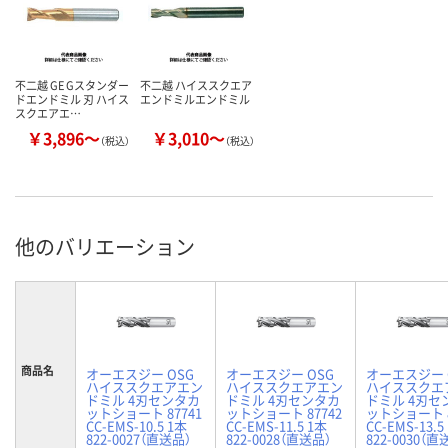
不二越 GE Gスタンダー
不二越 ハイススクエア
ドエンドミル 刃 ハイス
エンドミルエンドミル
スクエアエ…
￥3,896～
￥3,010～
（税込）
（税込）
他のバリエーション
商品名
オーエスジー OSG
オーエスジー OSG
オーエスジー 
ハイススクエアエン
ハイススクエアエン
ハイススクエ
ドミル 4刃センタカ
ドミル 4刃センタカ
ドミル 4刃セ
ットショート 87741
ットショート 87742
ットショート 8
CC-EMS-10.5 1本
CC-EMS-11.5 1本
CC-EMS-13.5
822-0027（直送品）
822-0028（直送品）
822-0030（直