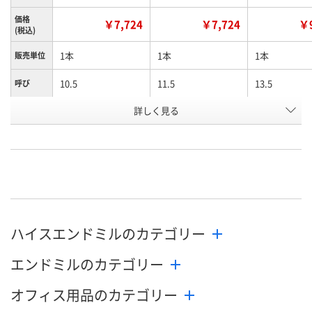
価格
￥7,724
￥7,724
￥9
(税込)
1本
1本
1本
販売単位
10.5
11.5
13.5
呼び
お申込番
詳しく見る
EA61117
EA61119
EA61124
号
直送品
直送品
直送品
在庫
8月26日（水）まで
8月26日（水）まで
8月26日（水）
お届け日
数量
数量
数量
ハイスエンドミルのカテゴリー
カゴへ
カゴへ
カ
エンドミルのカテゴリー
オフィス用品のカテゴリー