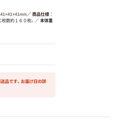
41×41×41mm
／
商品仕様
じ枚数約１６０枚。
／
本体重
送品です。お届け日の詳