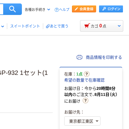
ヘルプ
各種お手続き
0
スイートポイント
あとで買う
カゴ
点
商品情報を印刷する
-932 1セット(1
在庫：
1点
希望の数量で在庫確認
お届け日：今から
20時間8分
以内
のご注文で、
8月11日（火）
にお届け
お届け先：