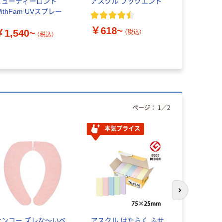
ビューティーロンド
アスクル ブックエンド
エコー金属
ithFam UVスプレー
ロス
￥618~
￥1,540~
￥1,216
（税込）
（税込）
ページ：
1
／
2
本気プライス
人気商品
次のスライド
サンコー ズレな～いベ
アスクル はたらく ふせ
スリーエム（