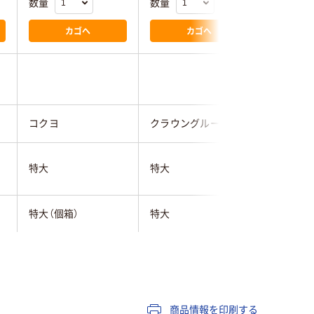
数量
数量
数量
カゴへ
カゴへ
コクヨ
クラウングループ
サンケー
特大
特大
特大
特大（個箱）
特大
特大
ブラック系
ブラック系
ブラック
商品情報を印刷する