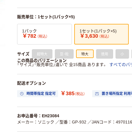
販売単位：1セット(1パック×5)
1パック
1セット(1パック×5)
￥782
￥3,630
（税込）
（税込）
超特大
豆・粒
特大
徳用
小
サイズ
この商品のバリエーション
「サイズ」「販売単位」違いで 全15商品 あります。
すべてのバ
配送オプション
￥385
時間帯指定 指定可
置き場所指定 利用
（税込）
お申込番号：EH23084
メーカー：ソニック
／型番：GP-932
／JANコード：4970116