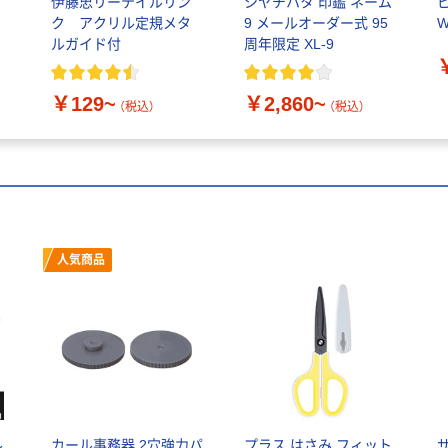
伊藤忠リーテイルリン
シヤチハタ 印鑑 ネーム
ク アクリル定規メタ
9 メールオーダー式 95
W
ルガイド付
周年限定 XL-9
￥129~
￥2,860~
（税込）
（税込）
人気商品
ル
カール事務器 2穴強力パ
プラス はさみ フィット