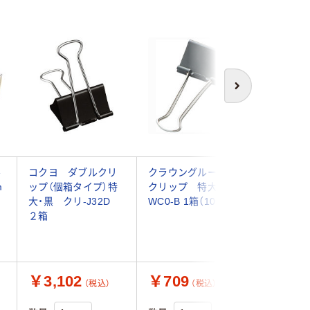
次へ
ル
コクヨ ダブルクリ
クラウングループ Ｗ
サンケー
m
ップ（個箱タイプ）特
クリップ 特大 CR-
ケー ダ
大・黒 クリ-J32D
WC0-B 1箱（10個）
特大 (10
２箱
BK 1セッ
個×5箱) 
送品）
￥3,102
￥709
￥3,0
（税込）
（税込）