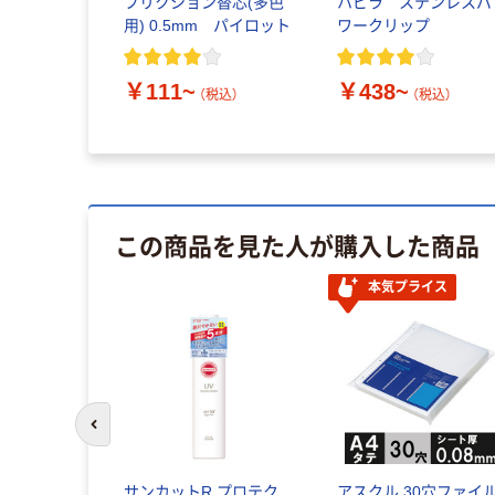
フリクション替芯(多色
ハピラ ステンレスパ
用) 0.5mm パイロット
ワークリップ
￥111~
￥438~
（税込）
（税込）
この商品を見た人が購入した商品
本気プライス
前のスライドへ
サンカットR プロテク
アスクル 30穴ファイ