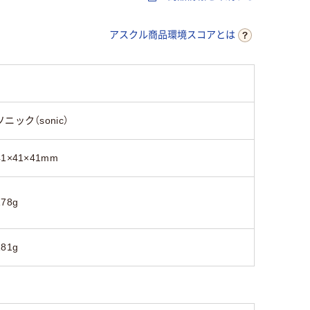
アスクル商品環境スコアとは
ソニック（sonic）
41×41×41mm
178g
181g