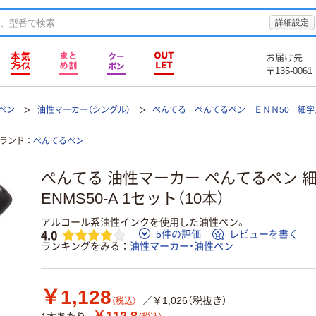
詳細設定
お届け先
〒135-0061
ペン
油性マーカー（シングル）
ぺんてる ぺんてるペン ＥＮＮ50 細
ランド
ぺんてるペン
ぺんてる 油性マーカー ぺんてるペン 細
ENMS50-A 1セット（10本）
アルコール系油性インクを使用した油性ペン。
4.0
5件の評価
レビューを書く
ランキングをみる
油性マーカー・油性ペン
￥1,128
／￥1,026（税抜き）
（税込）
￥112.8