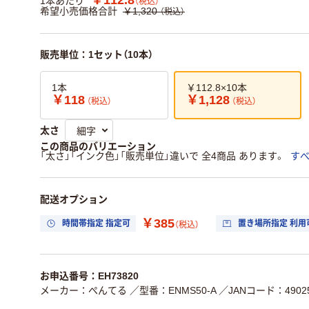
1本あたり
（税込）
希望小売価格合計
￥1,320
（税込）
販売単位：1セット（10本）
1本
￥112.8×10本
￥118
￥1,128
（税込）
（税込）
太さ
この商品のバリエーション
「太さ」「インク色」「販売単位」違いで 全4商品 あります。
す
配送オプション
￥385
時間帯指定 指定可
置き場所指定 利用
（税込）
お申込番号：EH73820
メーカー：ぺんてる
／型番：ENMS50-A
／JANコード：49025