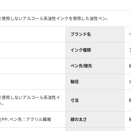
g
60g
を使用しないアルコール系油性インクを使用した油性ペン。
70
ブランド名
インク種類
ペン先/穂先
軸径
を使用しないアルコール系油性イ
寸法
ン。
生PP、ペン先：アクリル繊維
線の太さ