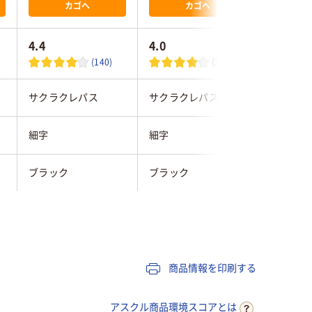
カゴへ
カゴへ
4.4
4.0
(140)
(2)
サクラクレパス
サクラクレパス
寺西化学
細字
細字
細字
ブラック
ブラック
黒
黒（細字）
キャップ式
キャップ
油性インク
油性染料インク
油性イン
商品情報を印刷する
シングル
シングル
シングル
アスクル商品環境スコアとは