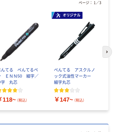
ページ：
1
／
3
オリジナル
本気プ
次のスライド
ぺんてる ぺんてるペ
ぺんてる アスクルノ
アスクル 
ン ＥＮＮ50 細字／
ック式油性マーカー
ダー A4 
中字 丸芯
細字丸芯
￥126~
￥118~
￥147~
（税込）
（税込）