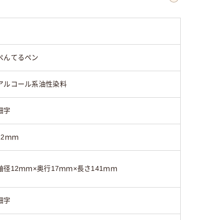
8g
91g
ぺんてるペン
アルコール系油性染料
細字
12ｍｍ
軸径12ｍｍ×奥行17ｍｍ×長さ141ｍｍ
細字