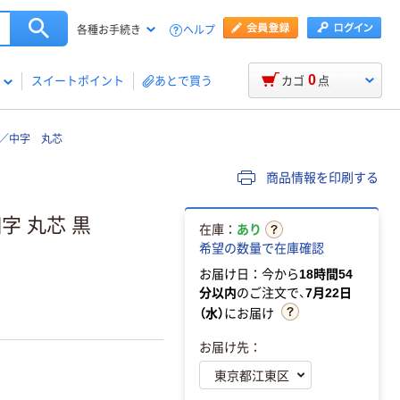
ヘルプ
各種お手続き
0
スイートポイント
あとで買う
カゴ
点
字／中字 丸芯
商品情報を印刷する
字 丸芯 黒
在庫：
あり
希望の数量で在庫確認
お届け日：今から
18時間54
分以内
のご注文で、
7月22日
（水）
にお届け
お届け先：