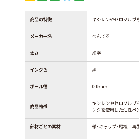
質量
11g
110
商品の特徴
キシレンやセロソルブ
アスクル商品環境
スコア
メーカー名
ぺんてる
太さ
細字
インク色
黒
ボール径
0.9ｍｍ
キシレンやセロソルブ
商品特徴
ンクを使用した油性ペ
部材ごとの素材
軸・キャップ・尾栓：再