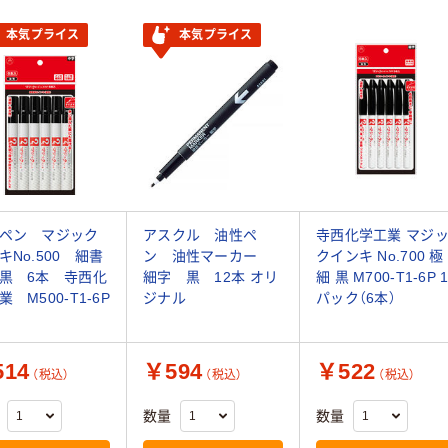
本気プライス
本気プライス
ペン マジック
アスクル 油性ペ
寺西化学工業 マジ
キNo.500 細書
ン 油性マーカー
クインキ No.700 極
黒 6本 寺西化
細字 黒 12本 オリ
細 黒 M700-T1-6P 
 M500-T1-6P
ジナル
パック（6本）
14
￥594
￥522
（税込）
（税込）
（税込）
数量
数量