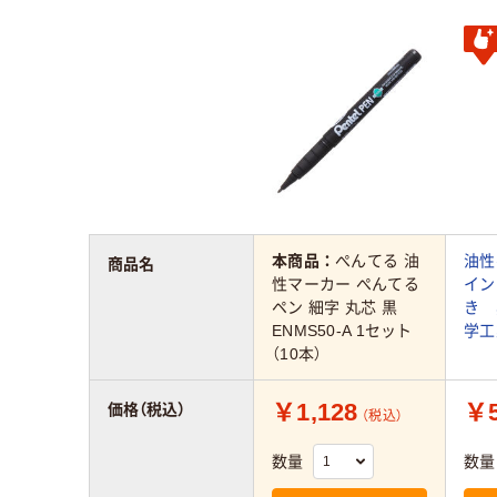
本商品：
ぺんてる 油
油性
商品名
性マーカー ぺんてる
イン
ペン 細字 丸芯 黒
き 
ENMS50-A 1セット
学工業
（10本）
￥1,128
￥5
価格（税込）
（税込）
数量
数量