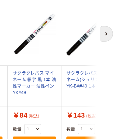
次へ
ッ
サクラクレパス マイ
サクラクレパス マイ
寺西化学
ネーム 細字 黒 1本 油
ネーム(シュリンク)黒
クインキ N
1
性マーカー 油性ペン
YK-BA#49 1本
書き/油性
YK#49
M500-T
￥84
￥143
￥660
（税込）
（税込）
数量
数量
数量