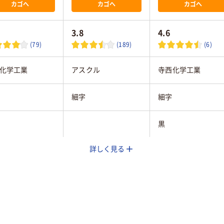
カゴへ
カゴへ
カゴへ
3.8
4.6
(79)
(189)
(6)
化学工業
アスクル
寺西化学工業
細字
細字
黒
詳しく見る
ップ
キャップ
キャップ式
油性インク(アルコー
インク
油性染料インキ
ル系)
グル
シングル
シングル