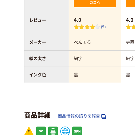
カゴへ
4.0
4.0
レビュー
(5)
メーカー
ぺんてる
寺西
線の太さ
細字
細字
インク色
黒
黒
タイプ
キャップ式
キャ
インク種類
アルコール系油性染
油性
商品詳細
料
商品情報の誤りを報告
形状
シングル
シン