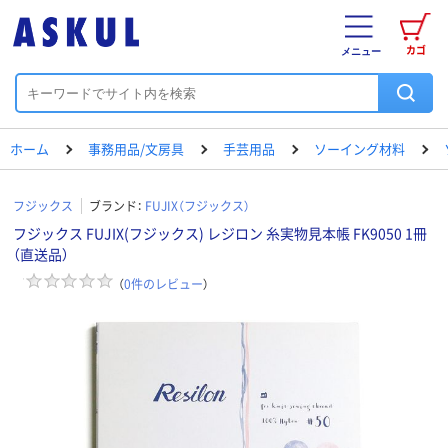
カゴ
メニュー
ホーム
事務用品/文房具
手芸用品
ソーイング材料
フジックス
ブランド：
FUJIX（フジックス）
フジックス FUJIX(フジックス) レジロン 糸実物見本帳 FK9050 1冊
（直送品）
（
0
件のレビュー
）