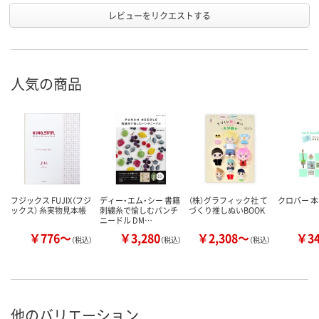
レビューをリクエストする
人気の商品
フジックス FUJIX（フジ
ディー・エム・シー 書籍
（株）グラフィック社 て
クロバー 本 6
ックス） 糸実物見本帳
刺繍糸で愉しむパンチ
づくり推しぬいBOOK
ニードル DM…
￥776～
￥3,280
￥2,308～
￥3
（税込）
（税込）
（税込）
他のバリエーション