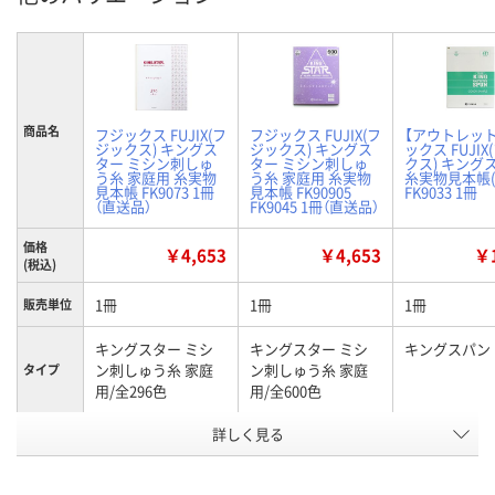
商品名
フジックス FUJIX(フ
フジックス FUJIX(フ
【アウトレッ
ジックス) キングス
ジックス) キングス
ックス FUJI
ター ミシン刺しゅ
ター ミシン刺しゅ
クス) キング
う糸 家庭用 糸実物
う糸 家庭用 糸実物
糸実物見本帳(
見本帳 FK9073 1冊
見本帳 FK90905
FK9033 1冊
（直送品）
FK9045 1冊（直送品）
価格
￥4,653
￥4,653
￥1
(税込)
1冊
1冊
1冊
販売単位
キングスター ミシ
キングスター ミシ
キングスパン
ン刺しゅう糸 家庭
ン刺しゅう糸 家庭
タイプ
用/全296色
用/全600色
お申込番
詳しく見る
EJ55772
EJ55760
EJ55757
号
直送品
直送品
入荷待ち
在庫