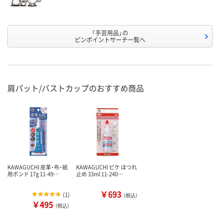
「手芸用品」の
ピンポイントサーチ一覧へ
肩パット/バストカップのおすすめ商品
KAWAGUCHI 皮革・布・紙
KAWAGUCHI ピケ ほつれ
用ボンド 17g 11-49…
止め 33ml 11-240…
￥693
(
1
)
（税込）
￥495
（税込）