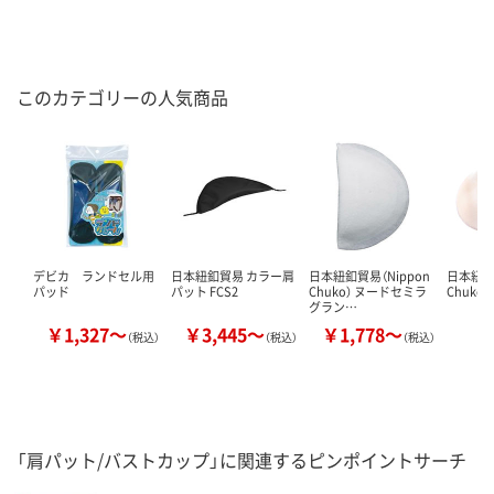
このカテゴリーの人気商品
デビカ ランドセル用
日本紐釦貿易 カラー肩
日本紐釦貿易（Nippon
日本紐釦貿
パッド
パット FCS2
Chuko） ヌードセミラ
Chuko
グラン…
￥1,327～
￥3,445～
￥1,778～
￥
（税込）
（税込）
（税込）
「肩パット/バストカップ」に関連するピンポイントサーチ