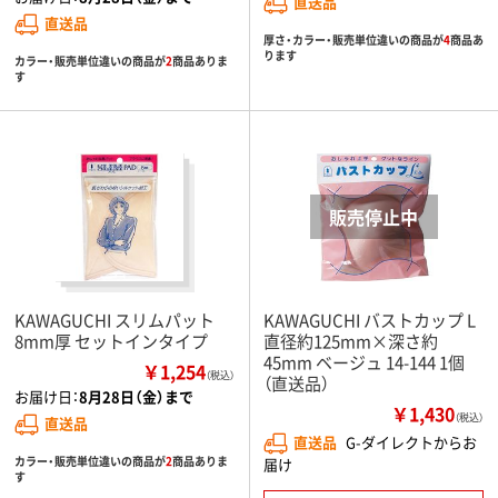
直送品
直送品
厚さ・カラー・販売単位違いの商品が
4
商品あ
ります
カラー・販売単位違いの商品が
2
商品ありま
す
KAWAGUCHI スリムパット
KAWAGUCHI バストカップ L
8mm厚 セットインタイプ
直径約125mm×深さ約
45mm ベージュ 14-144 1個
￥1,254
（税込）
（直送品）
お届け日：
8月28日（金）まで
￥1,430
（税込）
直送品
直送品
G-ダイレクトからお
カラー・販売単位違いの商品が
2
商品ありま
届け
す