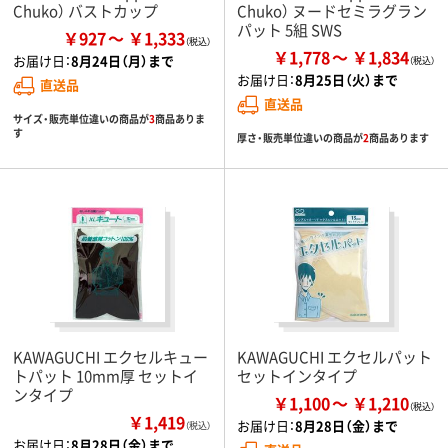
Chuko） バストカップ
Chuko） ヌードセミラグラン
パット 5組 SWS
￥927
￥1,333
￥1,778
￥1,834
お届け日：
8月24日（月）まで
お届け日：
8月25日（火）まで
直送品
直送品
サイズ・販売単位違いの商品が
3
商品ありま
す
厚さ・販売単位違いの商品が
2
商品あります
KAWAGUCHI エクセルキュー
KAWAGUCHI エクセルパット
トパット 10mm厚 セットイ
セットインタイプ
ンタイプ
￥1,100
￥1,210
￥1,419
お届け日：
8月28日（金）まで
（税込）
お届け日：
8月28日（金）まで