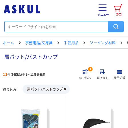
カゴ
メニュー
ホーム
事務用品/文房具
手芸用品
ソーイング材料
肩パット/バストカップ
1
11
件（36商品）中 1～11件を表示
表示切替
絞り込み
並び替え
肩パット/バストカップ
絞り込み