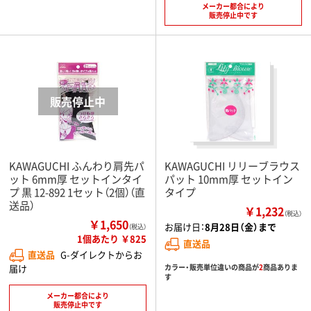
メーカー都合により
販売停止中です
KAWAGUCHI ふんわり肩先パ
KAWAGUCHI リリーブラウス
ット 6mm厚 セットインタイ
パット 10mm厚 セットイン
プ 黒 12-892 1セット（2個）（直
タイプ
送品）
￥1,232
（税込）
￥1,650
お届け日：
8月28日（金）まで
（税込）
1個あたり ￥825
直送品
直送品
G-ダイレクトからお
届け
カラー・販売単位違いの商品が
2
商品ありま
す
メーカー都合により
販売停止中です