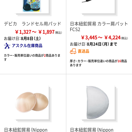
デビカ ランドセル用パッド
日本紐釦貿易 カラー肩パット
FCS2
￥1,327
￥1,897
￥3,445
￥4,224
お届け日：
8月8日（土）
お届け日：
8月24日（月）まで
アスクル在庫商品
直送品
カラー・販売単位違いの商品が
2
商品ありま
す
厚さ・カラー・販売単位違いの商品が
16
商品
あります
日本紐釦貿易（Nippon
日本紐釦貿易（Nippon