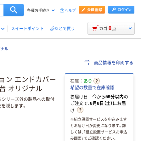
ヘルプ
各種お手続き
0
スイートポイント
あとで買う
カゴ
点
ジナル
商品情報を印刷する
ョン エンドカバー
在庫：
あり
1台 オリジナル
希望の数量で在庫確認
お届け日：今から
59分以内
の
(※シリーズ外の製品への取付
ご注文で、
8月8日（土）
にお届
元を隠します。
け
※組立設置サービスを申込みます
とお届け日が変更になります。詳
しくは、「組立設置サービスお申込
み画面」でご確認ください。