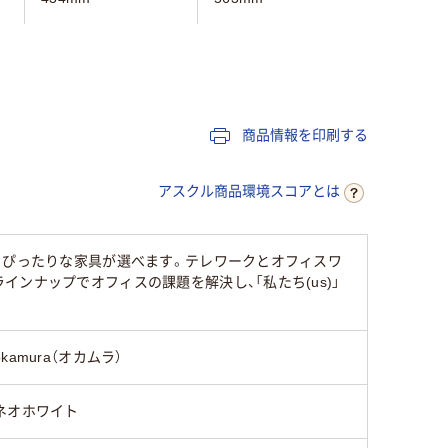
70mm
70mm
8.2kg
8.2kg
商品情報を印刷する
576mm
576mm
アスクル商品環境スコアとは
らぴったりな家具が選べます。テレワークとオフィスワ
ンナップでオフィスの課題を解決し、「私たち(us)」
okamura（オカムラ）
ネオホワイト