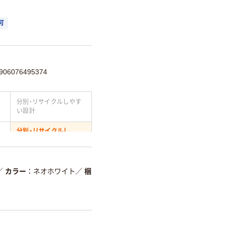
可
6076495374
分別・リサイクルしやす
い設計
分別・リサイクルし
やすい設計
温室効果ガスなどの
削減
／
カラー
ネオホワイト
／
梱
詳細「
アスクル商品環境スコ