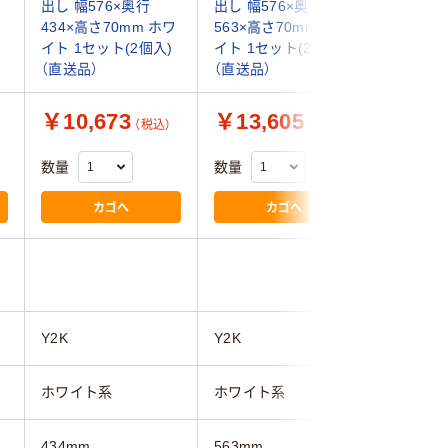
出し 幅576×奥行
出し 幅576×奥行
ホワイト 
434×高さ70mm ホワ
563×高さ70mm ホワ
行600×高
イト 1セット(2個入)
イト 1セット(2個入)
台（直送品
（直送品）
（直送品）
￥10,673
￥13,605
￥65,
（税込）
（税込）
数量
数量
数量
カゴへ
カゴへ
Y2K
Y2K
イトーキ
ホワイト系
ホワイト系
ホワイト
434mm
563mm