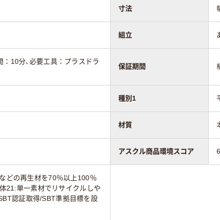
寸法
組立
間：10分、必要工具：プラスドラ
保証期間
種別1
材質
アスクル商品環境スコア
などの再生材を70％以上100％
本体21:単一素材でリサイクルしや
2:SBT認証取得/SBT準拠目標を設