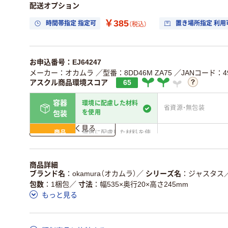
配送オプション
￥385
時間帯指定 指定可
置き場所指定 利用
（税込）
お申込番号：EJ64247
メーカー：オカムラ
／型番：8DD46M ZA75
／JANコード：490
アスクル商品環境スコア
65
容器
環境に配慮した材料
省資源・無包装
を使用
包装
詳しく見る
商品
環境に配慮した材料を使
省資源・省エネ・節水
本体
用
独自の回収スキームがあ
アスクルで資源循環し
商品詳細
仕組
る
ている
ブランド名
okamura（オカムラ）
／
シリーズ名
ジャスタス
包数
1梱包
／
寸法
幅535×奥行20×高さ245mm
この商品の環境配慮ポイントです。詳しくはページ下部の商品
もっと見る
ア詳細／加点項目
」で確認できます。