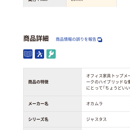
高さ：mm
245mm
質量
1kg
2.4k
商品詳細
商品情報の誤りを報告
幅：mm
535mm
アスクル商品環境
65
スコア
オフィス家具トップメ
商品の特徴
ークのハイブリッドな働
にとって「ちょうどいい(
メーカー名
オカムラ
シリーズ名
ジャスタス