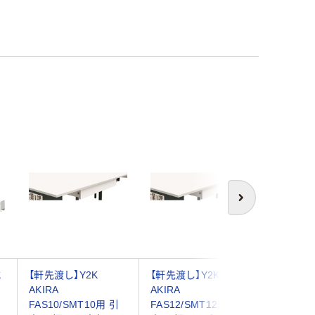
次へ
式
【軒先渡し】Y2K
【軒先渡し】Y2K
【組立設
ト
AKIRA
AKIRA
キ エン
テ
FAS10/SMT10用 引
FAS12/SMT12用 引
CZRシリ