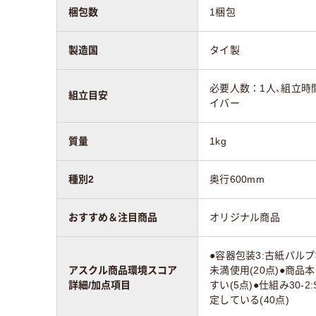
梱包数
1梱包
製造国
タイ製
必要人数：1人、組立時
組立目安
イバー
質量
1kg
種別2
奥行600mm
おすすめ＆注目商品
オリジナル商品
●容器包装3:古紙パルプ
アスクル商品環境スコア
未満使用(20点)●商品
詳細/加点項目
すい(5点)●仕組み30-
定している(40点)