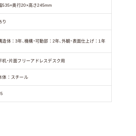
幅535×奥行20×高さ245mm
あり
構造体：3年、機構・可動部：2年、外観・表面仕上げ：1年
平机・片面フリーアドレスデスク用
本体：スチール
65