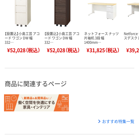
【設置込】小島工芸 アコ
【設置込】小島工芸 アコ
ネットフォース ナッツ
Netfor
ード ワゴン DW 幅
ード ワゴン DW 幅
片袖机 3段 幅
スデスク 
332…
332…
1400mm…
¥52,028（税込）
¥52,028（税込）
¥31,825（税込）
¥39,
商品に関連するページ
おすすめ特集一覧