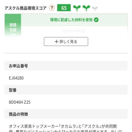
65
アスクル商品環境スコア
環境に配慮した材料を使用
容器
包装
省資源・無包装
詳しく見る
分別・リサイクルしやすい設計
環境に配慮した材料を使用
商品
お申込番号
本体
省資源・省エネ・節水
EJ64280
分別・リサイクルしやすい設計
型番
独自の回収スキームがある
8DD46H Z25
仕組
アスクルで資源循環している
商品の特徴
温室効果ガスなどの削減
オフィス家具トップメーカー「オカムラ」と「アスクル」が共同開
この商品の環境配慮ポイントです。下記商品詳細「
発。豊富なバリエーションからぴったりな家具が選べます。テレワ