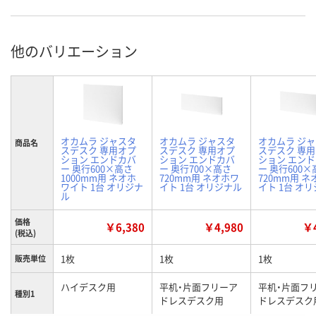
他のバリエーション
オカムラ ジャスタ
オカムラ ジャスタ
オカムラ ジ
商品名
スデスク 専用オプ
スデスク 専用オプ
スデスク 専
ション エンドカバ
ション エンドカバ
ション エン
ー 奥行600×高さ
ー 奥行700×高さ
ー 奥行600×
1000mm用 ネオホ
720mm用 ネオホワ
720mm用 
ワイト 1台 オリジナ
イト 1台 オリジナル
イト 1台 オ
ル
価格
￥6,380
￥4,980
￥4
(税込)
1枚
1枚
1枚
販売単位
ハイデスク用
平机・片面フリーア
平机・片面フ
種別1
ドレスデスク用
ドレスデスク