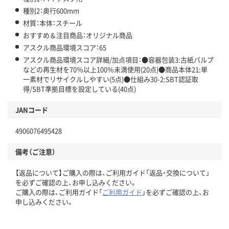
種別2：奥行600mm
材質：本体：スチール
おすすめ＆注目商品：オリジナル商品
アスクル商品環境スコア：65
アスクル商品環境スコア詳細/加点項目：●容器包装3:古紙パルプ
などの再生材を70％以上100％未満使用(20点)●商品本体21:単
一素材でリサイクルしやすい(5点)●仕組み30-2:SBT認証取
得/SBT準拠目標を設定している(40点)
JANコード
4906076495428
備考（ご注意）
【返品について】ご購入の際は、ご利用ガイド「返品・交換について」
を必ずご確認の上、お申し込みください。
ご購入の際は、ご利用ガイド「
ご利用ガイド
」を必ずご確認の上、お
申し込みください。