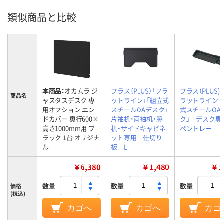
類似商品と比較
本商品：
オカムラ ジ
プラス（PLUS）「フラ
プラス（PLUS
商品名
ャスタスデスク 専
ットライン」「組立式
ラットライン
用オプション エン
スチールOAデスク」
式スチールO
ドカバー 奥行600×
片袖机・両袖机・脇
ク」 デス
高さ1000mm用 ブ
机・サイドキャビネ
ペントレー
ラック 1台 オリジナ
ット専用 仕切り
ル
板 L
￥6,380
￥1,480
￥1
数量
数量
数量
価格
(税込)
カゴへ
カゴへ
カ