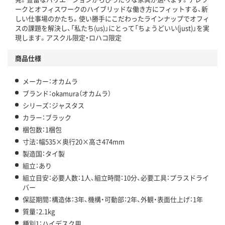
アスクル商品環境スコア詳細／加点項目
」で確認できます。
ークとオフィスワークのハイブリッドな働き方にフィットする、新
しい仕事場のかたち。使い勝手にこだわったラインナップでオフィ
スの課題を解決し、「私たち(us)」にとって「ちょうどいい(just)」を実
現します。アスクル限定・ロハコ限定
商品仕様
メーカー：オカムラ
ブランド：okamura（オカムラ）
シリーズ：ジャスタス
カラー：ブラック
梱包数：1梱包
寸法：幅535×奥行20×高さ474mm
製造国：タイ製
組立：あり
組立目安：必要人数：1人、組立時間：10分、必要工具：プラスドライ
バー
保証期間：構造体：3年、機構・可動部：2年、外観・表面仕上げ：1年
質量：2.1kg
種別1：ハイデスク用