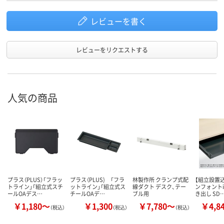
レビューを書く
レビューをリクエストする
人気の商品
プラス（PLUS）「フラッ
プラス（PLUS) 「フラ
林製作所 クランプ式配
【組立設置込
トライン」「組立式スチ
ットライン」「組立式ス
線ダクト デスク、テー
ンフォントi
ールOAデス…
チールOAデ…
ブル用
き出し SD
￥1,180～
￥1,300
￥7,780～
￥4,8
（税込）
（税込）
（税込）