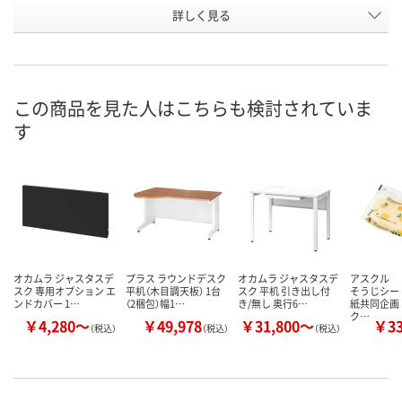
詳しく見る
ネオホワイト
ネオホワイト
ネオホワイト
カラー
お申込番
EJ64258
EJ64283
EJ64247
号
あり
あり
あり
在庫
この商品を見た人はこちらも検討されていま
す
8月7日（金）
8月7日（金）
8月7日（金）
お届け日
数量
数量
数量
カゴへ
カゴへ
カ
オカムラ ジャスタスデ
プラス ラウンドデスク
オカムラ ジャスタスデ
アスクル 
スク 専用オプション エ
平机（木目調天板） 1台
スク 平机 引き出し付
そうじシー
ンドカバー 1…
（2梱包）幅1…
き/無し 奥行6…
紙共同企画
ク…
￥4,280～
￥49,978
￥31,800～
￥3
（税込）
（税込）
（税込）