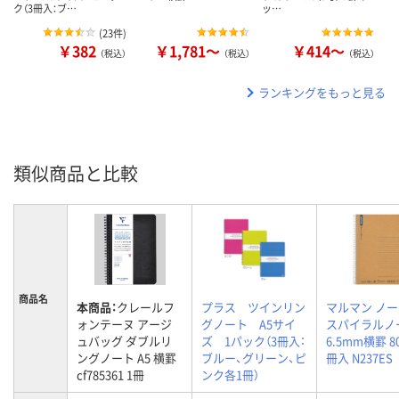
ク（3冊入：ブ…
ッ…
(
23件
)
￥382
￥1,781～
￥414～
（税込）
（税込）
（税込）
ランキングをもっと見る
類似商品と比較
商品名
本商品：
クレールフ
プラス ツインリン
マルマン ノート
ォンテーヌ アージ
グノート A5サイ
スパイラルノ
ュバッグ ダブルリ
ズ 1パック（3冊入：
6.5mm横罫 8
ングノート A5 横罫
ブルー、グリーン、ピ
冊入 N237ES
cf785361 1冊
ンク各1冊）