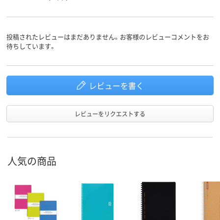
ループ
セット
170g
318g
210g
質量
投稿されたレビューはまだありません。お客様のレビューコメントをお
リングとじ
リングとじ
リングとじ
製本方法
待ちしています。
アスクル
商品環境
20
スコア
レビューを書く
レビューをリクエストする
人気の商品