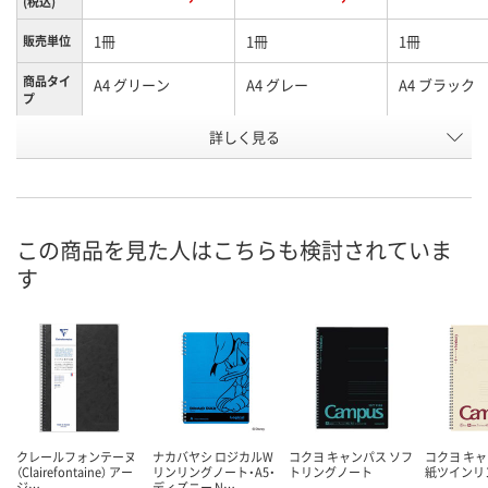
(税込)
1冊
1冊
1冊
販売単位
商品タイ
A4 グリーン
A4 グレー
A4 ブラック
プ
お申込番
詳しく見る
XA62999
RE29173
RH29175
号
6点
直送品
直送品
在庫
8月11日（火）
8月24日（月）まで
8月24日（月）
お届け日
この商品を見た人はこちらも検討されていま
す
数量
数量
数量
カゴへ
カゴへ
カ
クレールフォンテーヌ
ナカバヤシ ロジカルW
コクヨ キャンパス ソフ
コクヨ キャ
（Clairefontaine） アー
リンリングノート・A5・
トリングノート
紙ツインリ
ジ…
ディズニー N…