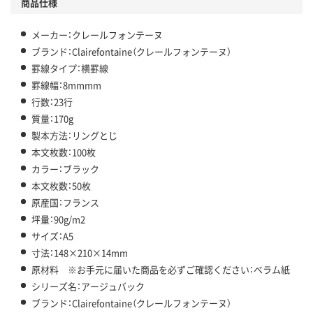
商品仕様
メーカー：クレールフォンテーヌ
ブランド：Clairefontaine（クレールフォンテーヌ）
罫線タイプ：横罫線
罫線幅：8mmmm
行数：23行
質量：170g
製本方法：リングとじ
本文枚数：100枚
カラー：ブラック
本文枚数：50枚
原産国：フランス
坪量：90g/m2
サイズ：A5
寸法：148×210×14mm
原材料 ※お手元に届いた商品を必ずご確認ください：ベラム紙
シリーズ名：アージュバック
ブランド：Clairefontaine（クレールフォンテーヌ）