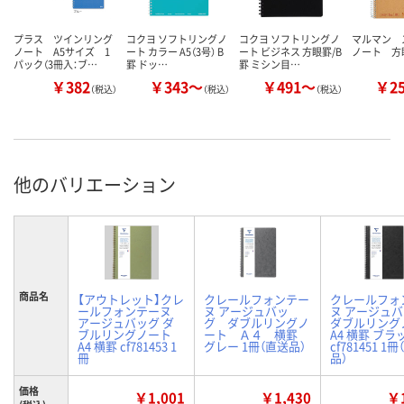
プラス ツインリング
コクヨ ソフトリングノ
コクヨ ソフトリングノ
マルマン 
ノート A5サイズ 1
ート カラー A5（3号） B
ート ビジネス 方眼罫/B
ノート 方
パック（3冊入：ブ…
罫 ドッ…
罫 ミシン目…
￥382
￥343～
￥491～
￥2
（税込）
（税込）
（税込）
他のバリエーション
商品名
【アウトレット】クレ
クレールフォンテー
クレールフォ
ールフォンテーヌ
ヌ アージュバッ
ヌ アージュ
アージュバッグ ダ
グ ダブルリングノ
ダブルリング
ブルリングノート
ート Ａ４ 横罫
A4 横罫 ブラ
A4 横罫 cf781453 1
グレー 1冊（直送品）
cf781451 1
冊
品）
価格
￥1,001
￥1,430
￥1