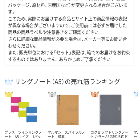
パッケージ、原材料、原産国など）が変更される場合がございま
す。
このため、実際にお届けする商品とサイト上の商品情報の表記
が異なる場合がございますので、ご使用前には必ずお届けした
商品の商品ラベルや注意書きをご確認ください。
さらに詳細な商品情報が必要な場合は、メーカー等にお問い合
わせください。
また、販売単位における「セット」表記は、箱でのお届けをお約束
するものではありません。あらかじめご了承ください。
リングノート（A5）の売れ筋ランキング
プラス ツインリングノ
マルマン スパイラルノ
コクヨ ソフトリングノー
マ
ート A5サイズ 1パッ
ート 横罫
ト カラー A5（3号） B罫 ド
ー