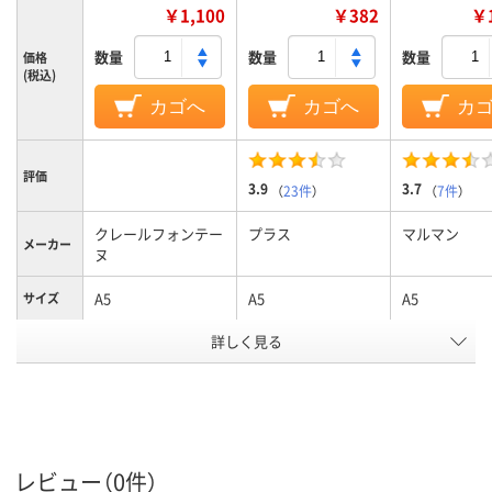
￥1,100
￥382
￥1
数量
数量
数量
価格
(税込)
カゴへ
カゴへ
カ
評価
3.9
3.7
（
23件
）
（
7件
）
クレールフォンテー
プラス
マルマン
メーカー
ヌ
A5
A5
A5
サイズ
罫線タイ
詳しく見る
横罫線
横罫線
横罫線
プ
8mm
6.5mm
6.5mm
罫線幅
23
26行
26
行数
レビュー（0件）
ブラック系
マルチカラー／多色
ブラウン系
カラーグ