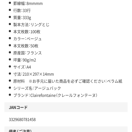
罫線幅：8mmmm
行数：33行
質量：333g
製本方法：リングとじ
本文枚数：100枚
カラー：ベージュ
本文枚数：50枚
原産国：フランス
坪量：90g/m2
サイズ：A4
寸法：210×297×14mm
原材料 ※お手元に届いた商品を必ずご確認ください：ベラム紙
シリーズ名：アージュバック
ブランド：Clairefontaine（クレールフォンテーヌ）
JANコード
3329680781458
備考（ご注意）