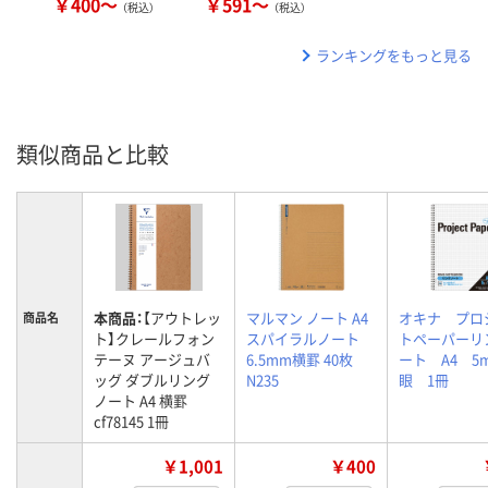
￥400～
￥591～
（税込）
（税込）
ランキングをもっと見る
類似商品と比較
本商品：
【アウトレッ
マルマン ノート A4
オキナ プロ
商品名
ト】クレールフォン
スパイラルノート
トペーパーリ
テーヌ アージュバ
6.5mm横罫 40枚
ート A4 5
ッグ ダブルリング
N235
眼 1冊
ノート A4 横罫
cf78145 1冊
￥1,001
￥400