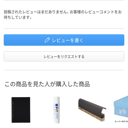
333g
250g
332g
質量
投稿されたレビューはまだありません。お客様のレビューコメントをお
リングとじ
リングとじ
リングとじ
製本方法
待ちしています。
アスクル
商品環境
20
スコア
レビューを書く
レビューをリクエストする
この商品を見た人が購入した商品