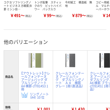
コクヨ ソフトリングノ
トンボ鉛筆 スティッ
今村紙工 模造紙 無
コピー用紙
ート ビジネス 方眼罫/B
クのり ピットハイパ
地
ル マルチ
罫 ミシン目…
ワー パック入り
ーパーホワ
￥491～
￥99～
￥879～
￥1
（税込）
（税込）
（税込）
他のバリエーション
【アウトレット】クレ
クレールフォンテー
クレールフォ
ールフォンテーヌ
ヌ アージュバッ
ヌ アージュ
商品名
アージュバッグ ダ
グ ダブルリングノ
ダブルリング
ブルリングノート
ート Ａ４ 横罫
A4 横罫 ブラ
A4 横罫 cf781453 1
グレー 1冊（直送品）
cf781451 1
冊
品）
リングノート
（A4） 10 位
価格
￥1,001
￥1,430
￥1