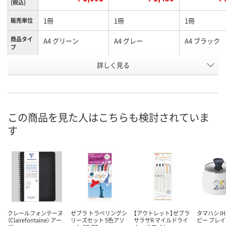
(税込)
1冊
1冊
1冊
販売単位
商品タイ
A4 グリーン
A4 グレー
A4 ブラック
プ
お申込番
詳しく見る
XA62999
RE29173
RH29175
号
6点
直送品
直送品
在庫
8月13日（木）
8月24日（月）まで
8月24日（月）
お届け日
この商品を見た人はこちらも検討されていま
す
数量
数量
数量
カゴへ
カゴへ
カ
クレールフォンテーヌ
ゼブラ トラベリングシ
【アウトレット】ゼブラ
タマハシ I
（Clairefontaine） アー
リーズセット 5色アソ
サラサR マイルドライ
ピー ブレ