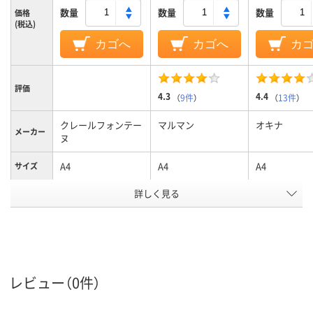
数量
数量
数量
価格
(税込)
カゴへ
カゴへ
カ
評価
4.3
4.4
（
9件
）
（
13件
）
クレールフォンテー
マルマン
オキナ
メーカー
ヌ
A4
A4
A4
サイズ
罫線タイ
詳しく見る
横罫線
横罫線
方眼罫
プ
8mm
6.5mm
5mm
罫線幅
33
38
58
行数
レビュー（0件）
カラーグ
ベージュ系
ブラウン系
ホワイト系
ループ