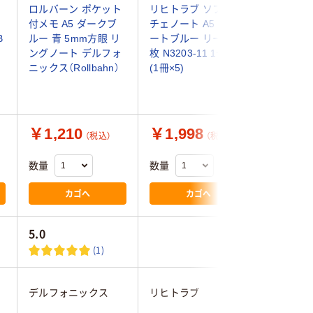
ソ
ロルバーン ポケット
リヒトラブ ソフィー
リヒトラ
付メモ A5 ダークブ
チェノート A5 スレ
スタマイ
B
ルー 青 5mm方眼 リ
ートブルー リーフ30
リングノ
ングノート デルフォ
枚 N3203-11 1セット
A5 ブル
ニックス（Rollbahn）
(1冊×5)
N2900-
品）
￥1,210
￥1,998
￥132
（税込）
（税込）
数量
数量
数量
カゴへ
カゴへ
5.0
(1)
デルフォニックス
リヒトラブ
リヒトラ