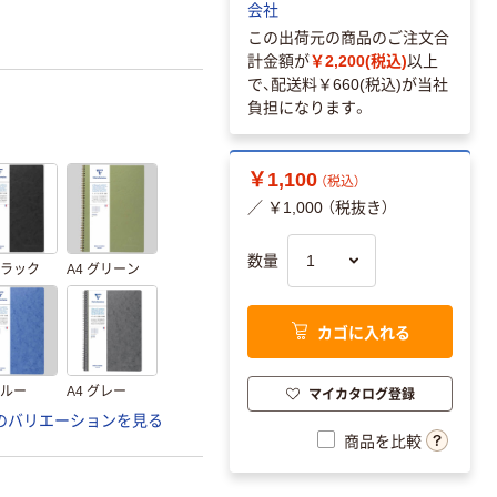
会社
この出荷元の商品のご注文合
計金額が
￥2,200(税込)
以上
で、配送料
￥660(税込)
が当社
負担になります。
￥1,100
（税込）
／ ￥1,000 （税抜き）
数量
ブラック
A4 グリーン
カゴに入れる
ブルー
A4 グレー
マイカタログ登録
のバリエーションを見る
商品を比較