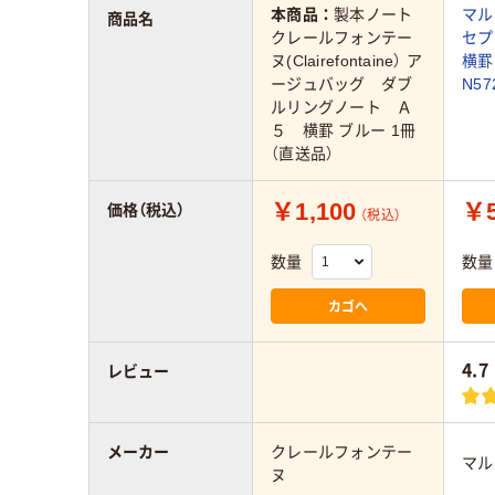
本商品：
製本ノート
マル
商品名
クレールフォンテー
セプ
ヌ(Clairefontaine） ア
横罫
ージュバッグ ダブ
N57
ルリングノート Ａ
５ 横罫 ブルー 1冊
（直送品）
￥1,100
￥5
価格（税込）
（税込）
数量
数量
カゴへ
4.7
レビュー
メーカー
クレールフォンテー
マル
ヌ