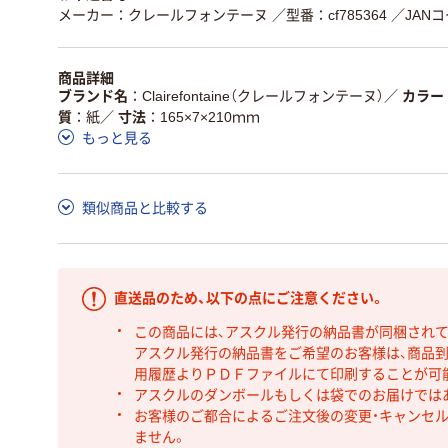
メーカー：クレールフォンテーヌ
／型番：cf785364
／JANコ
商品詳細
ブランド名
Clairefontaine（クレールフォンテーヌ）
／
カラー
質
紙
／
寸法
165×7×210ｍｍ
もっと見る
類似商品と比較する
直送品のため、以下の点にご注意ください。
この商品には、アスクル発行の納品書が同梱され
アスクル発行の納品書をご希望のお客様は、商品到
用履歴よりＰＤＦファイルにて印刷することが可
アスクルのダンボールもしくは袋でのお届けでは
お客様のご都合によるご注文後の変更・キャンセル
ません。