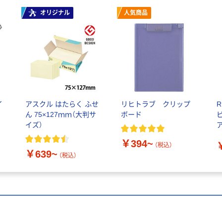
オリジナル
人気商品
イ
アスクル はたらく ふせ
リヒトラブ クリップ
R
ん 75×127ｍｍ（大判サ
ボード
イズ）
ア
￥394~
（税込）
￥639~
（税込）