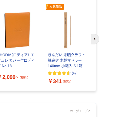
人気商品
次のスライド
HODIA（ロディア） エ
きんだい 未晒クラフト
大黒工業 
ピュレ カバー付ロディ
紙完封 木製マドラー
ラー レギュ
 No.13
140mm 小箱入 S 1箱
￥349~
（100本入）
(
47
)
￥2,090~
（税込）
￥341
（税込）
ページ：
1
／
2