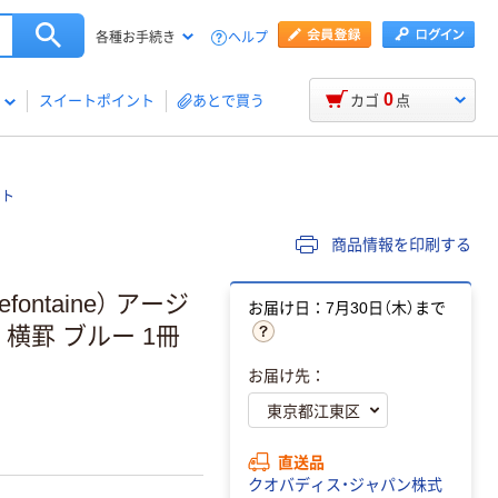
ヘルプ
各種お手続き
0
スイートポイント
あとで買う
カゴ
点
ート
商品情報を印刷する
ntaine） アージ
お届け日：7月30日（木）まで
罫 ブルー 1冊
お届け先：
直送品
クオバディス・ジャパン株式