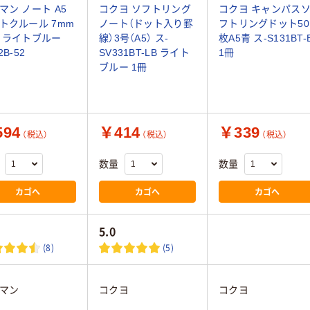
マン ノート A5
コクヨ ソフトリング
コクヨ キャンパス
トクルール 7mm
ノート（ドット入り罫
フトリングドット50
 ライトブルー
線）3号（A5） ス-
枚A5青 ス-S131BT-
2B-52
SV331BT-LB ライト
1冊
ブルー 1冊
94
￥414
￥339
（税込）
（税込）
（税込）
数量
数量
カゴへ
カゴへ
カゴへ
5.0
(8)
(5)
マン
コクヨ
コクヨ