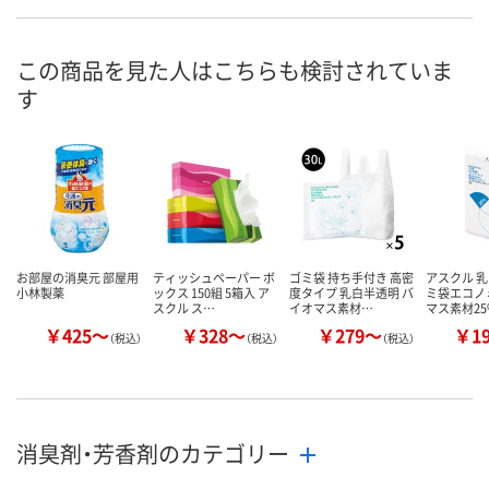
直送品
あり
入荷待ち
在庫
8月10日（月）
お届け日
この商品を見た人はこちらも検討されていま
す
数量
お取り扱い終了しま
お取り扱い終
した
した
カゴへ
お部屋の消臭元 部屋用
ティッシュペーパー ボ
ゴミ袋 持ち手付き 高密
アスクル 
小林製薬
ックス 150組 5箱入 ア
度タイプ 乳白半透明 バ
ミ袋エコノ
スクル ス…
イオマス素材…
マス素材2
￥425～
￥328～
￥279～
￥1
（税込）
（税込）
（税込）
消臭剤・芳香剤のカテゴリー