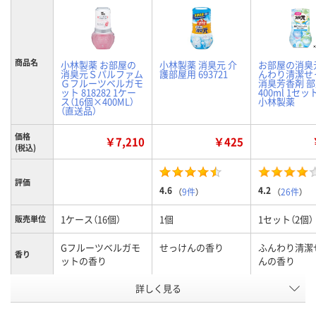
商品名
小林製薬 お部屋の
小林製薬 消臭元 介
お部屋の消臭
消臭元Ｓパルファム
護部屋用 693721
んわり清潔せ
Ｇフルーツベルガモ
消臭芳香剤 
ット 818282 1ケー
400ml 1セッ
ス（16個×400ML）
小林製薬
（直送品）
価格
￥7,210
￥425
(税込)
評価
4.6
4.2
（
9件
）
（
26件
）
1ケース（16個）
1個
1セット（2個）
販売単位
Gフルーツベルガモ
せっけんの香り
ふんわり清潔
香り
ットの香り
んの香り
お申込番
詳しく見る
X628419
3253223
AW37259
号