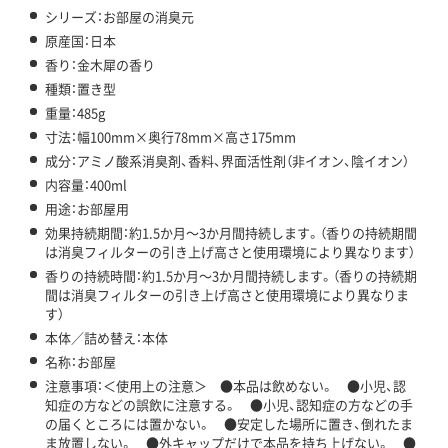
シリーズ：お部屋の消臭元
原産国：日本
香り：金木犀の香り
種類：置き型
重量：485g
寸法：幅100mm×奥行78mm×高さ175mm
成分：アミノ酸系消臭剤、香料、界面活性剤（非イオン、陰イオン）
内容量：400ml
用途：お部屋用
効果持続期間：約1.5か月～3か月間持続します。（香りの持続期間
は消臭フィルターの引き上げ高さと使用環境により異なります）
香りの持続時間：約1.5か月～3か月間持続します。（香りの持続期
間は消臭フィルターの引き上げ高さと使用環境により異なりま
す）
本体／詰め替え：本体
名称：お部屋
注意事項：＜使用上の注意＞ ●本品は飲めない。 ●小児、認
知症の方などの誤飲に注意する。 ●小児、認知症の方などの手
の届くところには置かない。 ●安定した場所に置き、倒れたま
ま放置しない。 ●外キャップだけで本品を持ち上げない。 ●