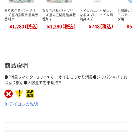
香り広がるeファブリ
香り広がるeファブリ
トイレのニオイがなく
お部屋の
ーズ 室内玄関用 消臭芳
ーズ 室内玄関用 消臭芳
なるスプレー トイレ用
アムアロマ
香剤 ホ…
香剤 す…
消臭スプ…
グ用 …
¥1,280（税込）
¥1,280（税込）
¥748（税込）
¥
商品説明
●「消臭フィルター」でイヤなニオイをしっかり消臭●シャバシャバすれ
ば香り復活●大容量で効果長持ち
アイコンの説明