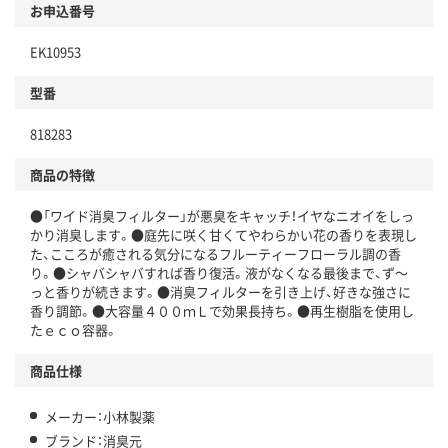
お申込番号
EK10953
型番
818283
商品の特徴
●「ワイド消臭フィルター」が悪臭をキャッチ！イヤなニオイをしっ
かり消臭します。●庭先に咲く甘くてやわらかい花の香りを表現し
た、こころが癒される気分になるフルーティーフローラル調の香
り。●シャバシャバすれば香り復活。液がなくなる最後まで、ず～
っと香りが続きます。●消臭フィルターを引き上げ、好きな強さに
香り調節。●大容量４００ｍＬで効果長持ち。●再生樹脂を使用し
たｅｃｏ容器。
商品仕様
メーカー：小林製薬
ブランド：消臭元