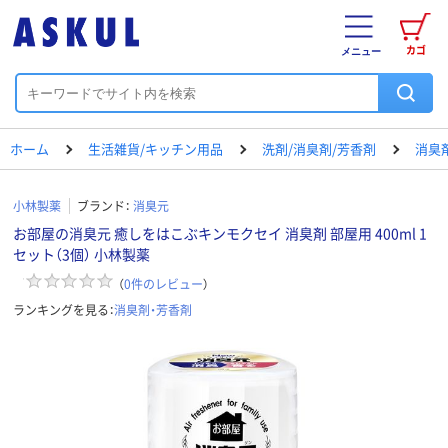
カゴ
メニュー
ホーム
生活雑貨/キッチン用品
洗剤/消臭剤/芳香剤
消臭
小林製薬
ブランド：
消臭元
お部屋の消臭元 癒しをはこぶキンモクセイ 消臭剤 部屋用 400ml 1
セット（3個） 小林製薬
（
0
件のレビュー
）
ランキングを見る：
消臭剤・芳香剤