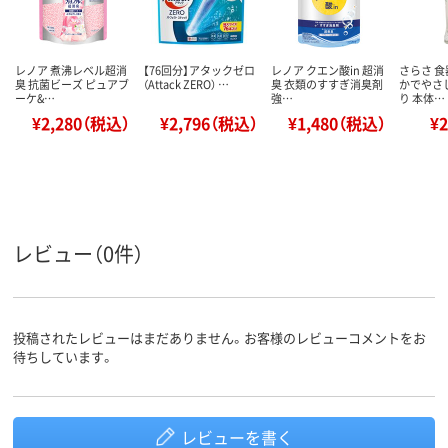
レノア 煮沸レベル超消
【76回分】アタックゼロ
レノア クエン酸in 超消
さらさ 食
臭 抗菌ビーズ ピュアブ
（Attack ZERO） …
臭 衣類のすすぎ消臭剤
かでやさ
ーケ&…
強…
り 本体…
¥2,280（税込）
¥2,796（税込）
¥1,480（税込）
¥
レビュー（0件）
投稿されたレビューはまだありません。お客様のレビューコメントをお
待ちしています。
レビューを書く