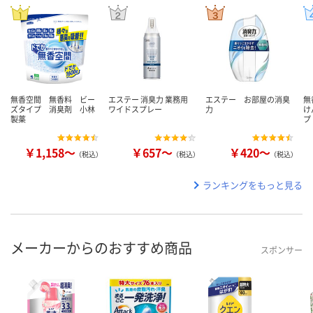
無香空間 無香料 ビー
エステー 消臭力 業務用
エステー お部屋の消臭
無
ズタイプ 消臭剤 小林
ワイドスプレー
力
け
製薬
プ
￥1,158～
￥657～
￥420～
（税込）
（税込）
（税込）
ランキングをもっと見る
メーカーからのおすすめ商品
スポンサー