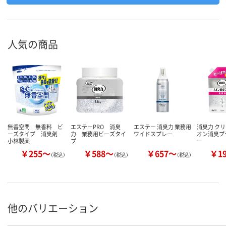
人気の商品
無香空間 無香料 ビ
エステーPRO 消臭
エステー 消臭力 業務用
消臭力 クリ
ーズタイプ 消臭剤
力 業務用ビーズタイ
ワイドスプレー
オン消臭プ
小林製薬
プ
ー
￥255～
￥588～
￥657～
￥1
（税込）
（税込）
（税込）
他のバリエーション