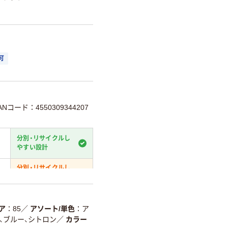
可
ANコード：4550309344207
分別・リサイクルし
やすい設計
分別・リサイクルし
やすい設計
温室効果ガスなどの
削減
ア
85
／
アソート/単色
ア
、ブルー、シトロン
／
カラー
詳細「
アスクル商品環境スコ