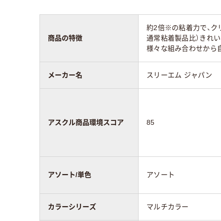
種類
スタンダード
スタ
約2倍※の粘着力で、ク
アスクル商品環境
85
75
商品の特徴
通常粘着製品比）きれい
スコア
様々な組み合わせから自
メーカー名
スリーエム ジャパン
アスクル商品環境スコア
85
アソート/単色
アソート
カラーシリーズ
マルチカラー