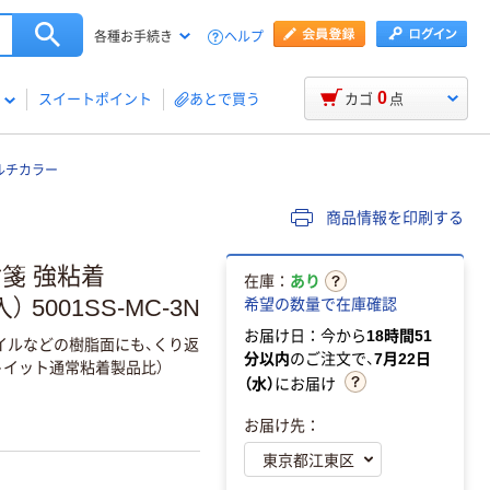
ヘルプ
各種お手続き
0
スイートポイント
あとで買う
カゴ
点
マルチカラー
商品情報を印刷する
付箋 強粘着
在庫：
あり
 5001SS-MC-3N
希望の数量で在庫確認
お届け日：今から
18時間51
イルなどの樹脂面にも、くり返
分以内
のご注文で、
7月22日
トイット通常粘着製品比）
（水）
にお届け
お届け先：