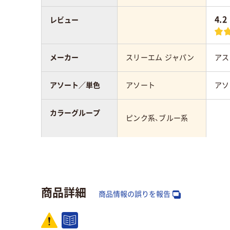
4.2
レビュー
メーカー
スリーエム ジャパン
アス
アソート／単色
アソート
アソ
カラーグループ
ピンク系、ブルー系
カラーシリーズ
マルチカラー
パス
サイズ
75×25mm
75×
商品詳細
商品情報の誤りを報告
粘着力
強粘着
通常