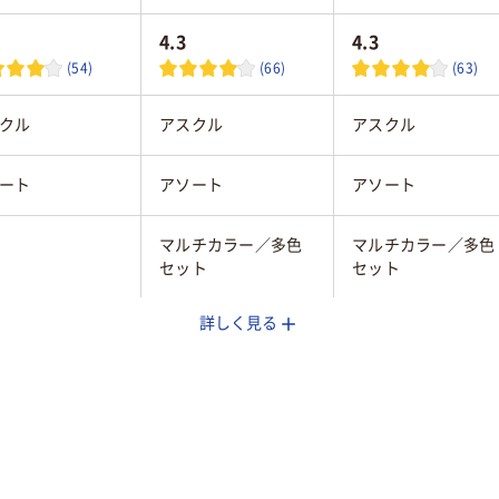
4.3
4.3
(54)
(66)
(63)
クル
アスクル
アスクル
ート
アソート
アソート
マルチカラー／多色
マルチカラー／多色
セット
セット
詳しく見る
テルカラー
ビビッドカラー
パステルカラー
25ｍｍ
75×25mm
75×25mm
粘着
強粘着
強粘着