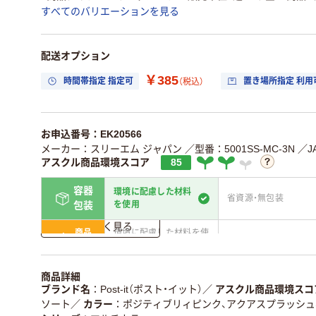
すべてのバリエーションを見る
配送オプション
￥385
時間帯指定 指定可
置き場所指定 利用
（税込）
お申込番号：EK20566
メーカー：スリーエム ジャパン
／型番：5001SS-MC-3N
／J
アスクル商品環境スコア
85
容器
環境に配慮した材料
省資源・無包装
を使用
包装
詳しく見る
商品
環境に配慮した材料を使
省資源・省エネ・節水
本体
用
独自の回収スキームがあ
アスクルで資源循環し
商品詳細
仕組
る
ている
ブランド名
Post-it（ポスト・イット）
／
アスクル商品環境スコ
ソート
／
カラー
ポジティブリィピンク、アクアスプラッシュ
この商品の環境配慮ポイントです。詳しくはページ下部の商品