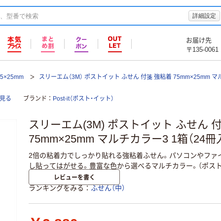
詳細設定
お届け先
〒135-0061
5×25mm
スリーエム（3M） ポストイット ふせん 付箋 強粘着 75mm×25mm 
て見る
ブランド
Post-it（ポスト・イット）
スリーエム(3M) ポストイット ふせん 
75mm×25mm マルチカラー3 1箱（24冊入）
2倍の粘着力でしっかり貼れる強粘着ふせん。パソコンやファ
し貼ってはがせる。豊富な色から選べるマルチカラー。（ポス
レビューを書く
ランキングをみる
ふせん（中）