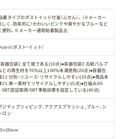
スタンダード
スタンダード
スタンダ
粘着タイプのポストイット付箋（ふせん）。（※メーカー
35
130
130
楽しく、効率的に！かわいいピンクや爽やかなブルーなど
に便利。※メーカー通常粘着製品比
Post-it（ポスト・イット）
●容器包装1:全て紙である(10点)●容器包装3:古紙パルプ
などの再生材を70％以上100％未満使用(20点)●容器包
装11:分別・リユース・リサイクルしやすい(10点)●商品本
体21:単一素材でリサイクルしやすい(5点)●仕組み30-
2:SBT認証取得/SBT準拠目標を設定している(40点)
ポジティブリィピンク、アクアスプラッシュ、ブルー、シ
トロン
75×25mm