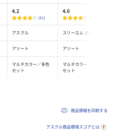
4.2
4.0
3.6
(41)
(1)
アスクル
スリーエム ジャパン
スリーエ
アソート
アソート
アソート
マルチカラー／多色
マルチカラー／多色
マルチカ
セット
セット
セット
パステルカラー
パステルカラー
パステル
75×25mm
75×25mm
75×25m
商品情報を印刷する
強粘着
強粘着
通常粘着
アスクル商品環境スコアとは