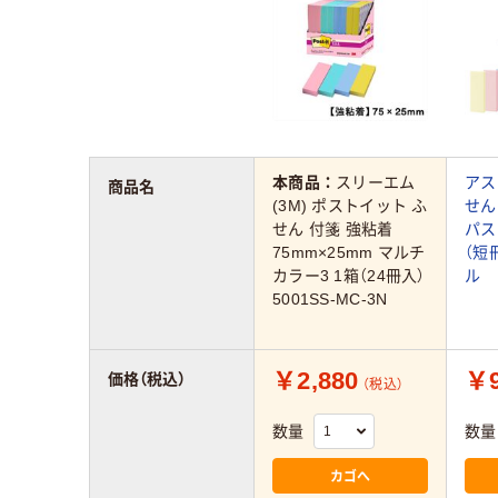
本商品：
スリーエム
アス
商品名
(3M) ポストイット ふ
せん
せん 付箋 強粘着
パス
75mm×25mm マルチ
（短
カラー3 1箱（24冊入）
ル
5001SS-MC-3N
￥2,880
￥9
価格（税込）
（税込）
数量
数量
カゴへ