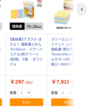
次へ
は
【強粘着】アスクル は
スリーエム(3M) ポス
スリーエム
ん
たらく 強粘着ふせん
トイット ふせん 付箋
トイット
ル
75×25mm パワーパ
強粘着・再生紙
75mm×
)
ステル4色アソート
75mm×25mm パステ
ルカラー4
(短冊) 5冊 オリジ
ルカラー4色 1箱（80
冊入） 50
ナル
冊入） 5004SS-K
ナル
￥297
￥7,919
￥7,7
（税込）
（税込）
数量
数量
数量
カゴへ
カゴへ