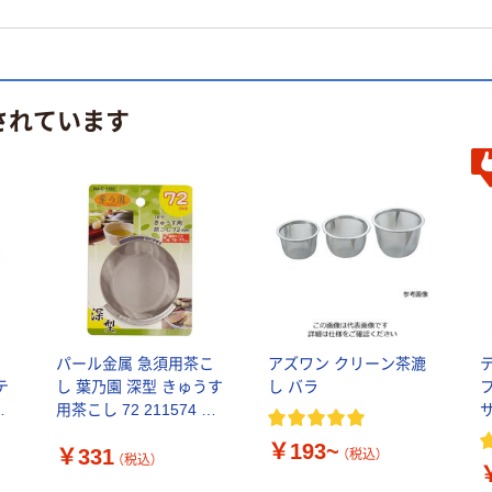
されています
パール金属 急須用茶こ
アズワン クリーン茶漉
テ
し 葉乃園 深型 きゅうす
し バラ
本
用茶こし 72 211574 1
1個
個（直送品）
￥193~
￥331
（税込）
（税込）