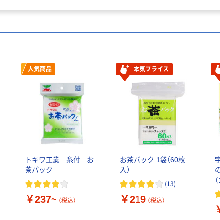
人気商品
本気プライス
お
トキワ工業 糸付 お
お茶パック 1袋（60枚
茶パック
入）
（
(
13
)
￥237~
￥219
（税込）
（税込）