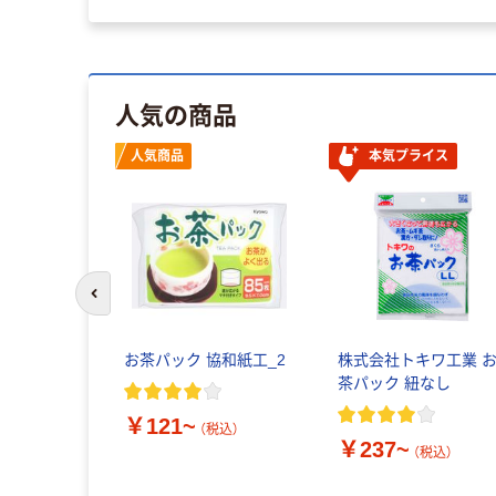
人気の商品
人気商品
本気プライス
前のスライドへ
お茶パック 協和紙工_2
株式会社トキワ工業 
茶パック 紐なし
￥121~
（税込）
￥237~
（税込）