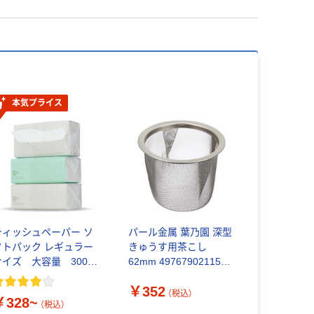
本気プライス
ティッシュペーパー ソ
パール金属 葉乃園 深型
フトパック レギュラー
きゅうす用茶こし
サイズ 大容量 300組
62mm 4976790211543
3個入 アスクル PEFC認
1個（直送品）
￥352
証
（税込）
￥328~
（税込）