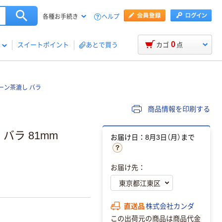
ヘルプ
各種お手続き
0
スイートポイント
あとで買う
カゴ
点
ーン茶漉し バラ
商品情報を印刷する
バラ 81mm
お届け日：8月3日（月）まで
お届け先：
直送品
株式会社カンダ
この出荷元の商品は商品代金