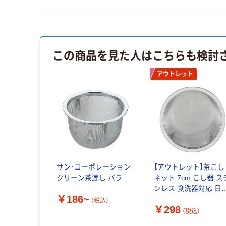
この商品を見た人はこちらも検討
アウトレット
サン・コーポレーション
【アウトレット】茶こし
クリーン茶漉し バラ
ネット 7cm こし器 ス
ンレス 食洗器対応 日
￥186~
製 KHS 000DH7338 
（税込）
￥298
貝印
（税込）