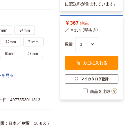
に配送料が含まれています。
￥367
（税込）
7mm
84mm
／ ￥334 （税抜き）
72mm
71mm
数量
61mm
58mm
カゴに入れる
ンを見る
マイカタログ登録
商品を比較
ド：4977553011813
産国
日本
／
材質
18-8ステ