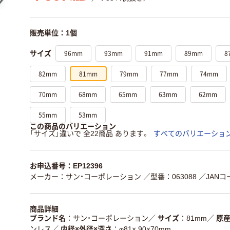
販売単位：1個
96mm
93mm
91mm
89mm
8
サイズ
82mm
81mm
79mm
77mm
74mm
70mm
68mm
65mm
63mm
62mm
55mm
53mm
この商品のバリエーション
「サイズ」違いで 全22商品 あります。
すべてのバリエーショ
お申込番号：EP12396
メーカー：サン・コーポレーション
／型番：063088
／JANコー
商品詳細
ブランド名
サン・コーポレーション
／
サイズ
81mm
／
原
ンレス
／
内径×外径×深さ
φ81× 90×70mm