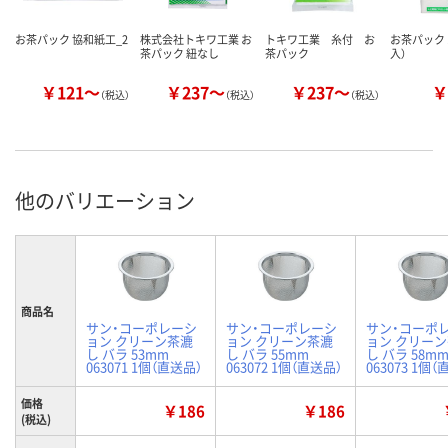
お茶パック 協和紙工_2
株式会社トキワ工業 お
トキワ工業 糸付 お
お茶パック 
茶パック 紐なし
茶パック
入）
￥121～
￥237～
￥237～
￥
（税込）
（税込）
（税込）
他のバリエーション
商品名
サン・コーポレーシ
サン・コーポレーシ
サン・コーポ
ョン クリーン茶漉
ョン クリーン茶漉
ョン クリー
し バラ 53mm
し バラ 55mm
し バラ 58m
063071 1個（直送品）
063072 1個（直送品）
063073 1個
価格
￥186
￥186
(税込)