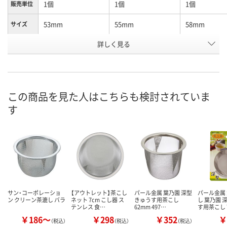
1個
1個
1個
販売単位
53mm
55mm
58mm
サイズ
お申込番
詳しく見る
EP13564
EP14580
EP14044
号
直送品
直送品
直送品
在庫
8月25日（火）まで
8月25日（火）まで
8月25日（火）
お届け日
この商品を見た人はこちらも検討されていま
す
数量
数量
数量
カゴへ
カゴへ
カ
サン・コーポレーショ
【アウトレット】茶こし
パール金属 葉乃園 深型
パール金属
ン クリーン茶漉し バラ
ネット 7cm こし器 ス
きゅうす用茶こし
し 葉乃園 
テンレス 食…
62mm 497…
す用茶こし 
￥186～
￥298
￥352
￥
（税込）
（税込）
（税込）