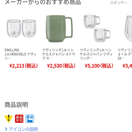
メーカーからのおすすめ商品
スポンサー
ZWILLING
ツヴィリングJ.A.ヘン
ツヴィリングJ.A.ヘン
ツヴィリ
J.A.HENCKELS ツヴィ
ケルスジャパン ストウ
ケルスジャパン ツヴィ
ォール グ
リ…
ブ ス…
リング…
29…
¥2,213（税込）
¥2,530（税込）
¥5,100（税込）
¥3,
商品説明
アイコンの説明