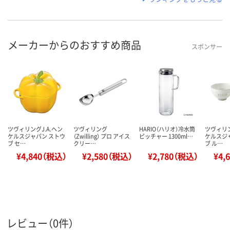
メーカーからのおすすめ商品
スポンサー
ツヴィリングJ.A.ヘン
ツヴィリング
HARIO（ハリオ）冷水筒
ツヴィリン
ケルスジャパン ストウ
（Zwilling） プロ アイス
ピッチャー 1300ml…
ケルスジ
ブ セ…
クリー…
ブ ル…
¥4,840（税込）
¥2,580（税込）
¥2,780（税込）
¥4,
レビュー（0件）