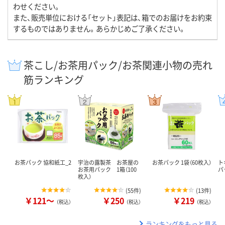
わせください。
また、販売単位における「セット」表記は、箱でのお届けをお約束
するものではありません。あらかじめご了承ください。
茶こし/お茶用パック/お茶関連小物の売れ
筋ランキング
お茶パック 協和紙工_2
宇治の露製茶 お茶屋の
お茶パック 1袋（60枚入）
ト
お茶用パック 1箱（100
パ
枚入）
(
55件
)
(
13件
)
￥121～
￥250
￥219
（税込）
（税込）
（税込）
ランキングをもっと見る