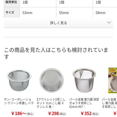
1個
1個
1個
販売単位
53mm
55mm
58mm
サイズ
お申込番
詳しく見る
EP13564
EP14580
EP14044
号
直送品
直送品
直送品
在庫
8月25日（火）まで
8月25日（火）まで
8月25日（火）
お届け日
この商品を見た人はこちらも検討されていま
す
数量
数量
数量
カゴへ
カゴへ
カ
サン・コーポレーショ
【アウトレット】茶こし
パール金属 葉乃園 深型
パール金属
ン クリーン茶漉し バラ
ネット 7cm こし器 ス
きゅうす用茶こし
し 葉乃園 
テンレス 食…
62mm 497…
す用茶こし 
￥186～
￥298
￥352
￥
（税込）
（税込）
（税込）