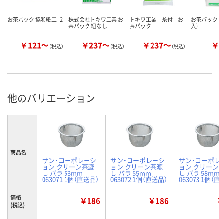
お茶パック 協和紙工_2
株式会社トキワ工業 お
トキワ工業 糸付 お
お茶パック 
茶パック 紐なし
茶パック
入）
￥121～
￥237～
￥237～
￥
（税込）
（税込）
（税込）
他のバリエーション
商品名
サン・コーポレーシ
サン・コーポレーシ
サン・コーポ
ョン クリーン茶漉
ョン クリーン茶漉
ョン クリー
し バラ 53mm
し バラ 55mm
し バラ 58m
063071 1個（直送品）
063072 1個（直送品）
063073 1個
価格
￥186
￥186
(税込)