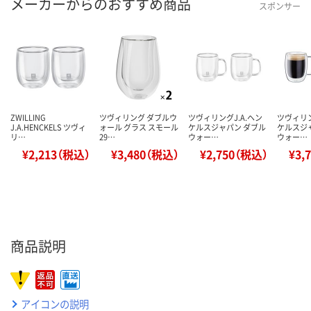
メーカーからのおすすめ商品
スポンサー
ZWILLING
ツヴィリング ダブルウ
ツヴィリングJ.A.ヘン
ツヴィリン
J.A.HENCKELS ツヴィ
ォール グラス スモール
ケルスジャパン ダブル
ケルスジ
リ…
29…
ウォー…
ウォー…
¥2,213（税込）
¥3,480（税込）
¥2,750（税込）
¥3,
商品説明
アイコンの説明