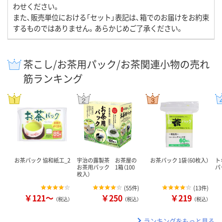
わせください。
また、販売単位における「セット」表記は、箱でのお届けをお約束
するものではありません。あらかじめご了承ください。
茶こし/お茶用パック/お茶関連小物の売れ
筋ランキング
お茶パック 協和紙工_2
宇治の露製茶 お茶屋の
お茶パック 1袋（60枚入）
ト
お茶用パック 1箱（100
パ
枚入）
(
55件
)
(
13件
)
￥121～
￥250
￥219
（税込）
（税込）
（税込）
ランキングをもっと見る