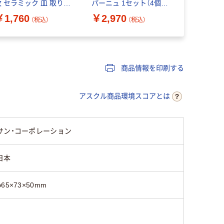
枚 セラミック 皿 取り皿
パーニュ 1セット（4個
ボウル 14
陶器 電子レンジ対応
入）セラミック 箸置き
ズ 器 レン
￥1,760
￥2,970
￥4,070
（税込）
（税込）
【日本正規販売品】
陶器 【日本正規販売品】
食洗機 1個
0508-025
40508-057
商品情報を印刷する
アスクル商品環境スコアとは
サン・コーポレーション
日本
φ65×73×50mm