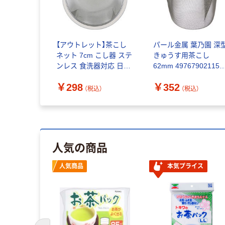
【アウトレット】茶こし
パール金属 葉乃園 深
ネット 7cm こし器 ステ
きゅうす用茶こし
ンレス 食洗器対応 日本
62mm 497679021154
製 KHS 000DH7338 1個
1個（直送品）
￥298
￥352
貝印
（税込）
（税込）
人気の商品
人気商品
本気プライス