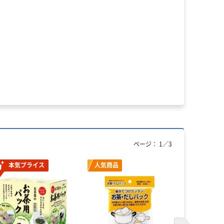
ページ：
1
／
3
本気プライス
人気商品