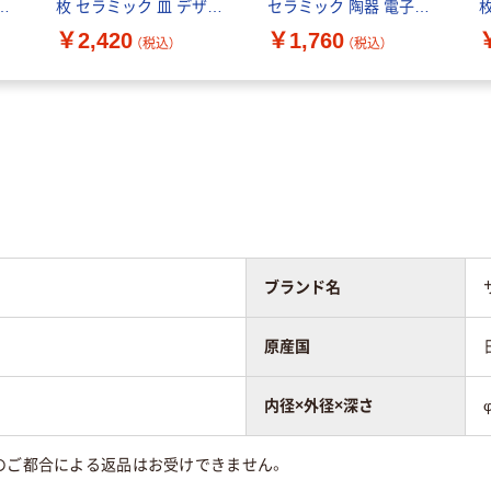
枚 セラミック 皿 デザー
セラミック 陶器 電子レ
ト皿 陶器 電子レンジ対
ンジ対応 【日本正規販売
￥2,420
￥1,760
（税込）
（税込）
応 【日本正規販売品】
品】 40508-031
40508-026
4
ブランド名
原産国
内径×外径×深さ
のご都合による返品はお受けできません。