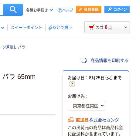
ヘルプ
各種お手続き
0
スイートポイント
あとで買う
カゴ
点
ーン茶漉し バラ
商品情報を印刷する
バラ 65mm
お届け日：8月25日（火）まで
お届け先：
直送品
株式会社カンダ
この出荷元の商品は商品代金
に配送料が含まれています。