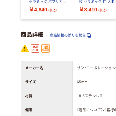
クグレー
セラミック パプリカコ
枚 セラミック 皿 大皿
）2枚セット
コット イエロー レンジ
陶器 電子レンジ対応
￥4,840
￥3,410
（税込）
（税込）
（税込）
オーブン・電
オーブン 1個
【日本正規販売品】
 【日本正規
40508-028
商品詳細
商品情報の誤りを報告
メーカー名
サン・コーポレーション
サイズ
65mm
材質
18-8ステンレス
備考
【返品について】お客様