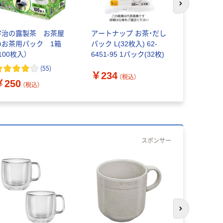
次のスライド
宇治の露製茶 お茶屋
アートナップ お茶・だし
無印良品 
のお茶用パック 1箱
パック L(32枚入) 62-
こし 約幅7
100枚入）
6451-95 1パック(32枚)
17.5cm 
(
55
)
￥234
（税込）
￥250
￥590
（税込）
（
スポンサー
次のスライド