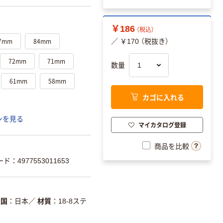
￥186
（税込）
7mm
84mm
／ ￥170 （税抜き）
72mm
71mm
数量
61mm
58mm
カゴに入れる
ンを見る
マイカタログ登録
商品を比較
ド：4977553011653
産国
日本
／
材質
18-8ステ