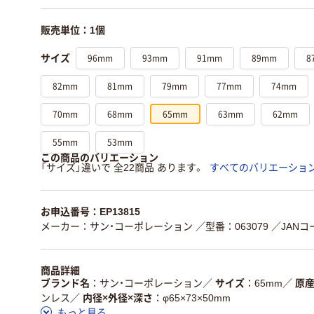
販売単位：1個
96mm
93mm
91mm
89mm
8
サイズ
82mm
81mm
79mm
77mm
74mm
70mm
68mm
65mm
63mm
62mm
55mm
53mm
この商品のバリエーション
「サイズ」違いで 全22商品 あります。
すべてのバリエーショ
お申込番号：EP13815
メーカー：サン・コーポレーション
／型番：063079
／JANコー
商品詳細
ブランド名
サン・コーポレーション
／
サイズ
65mm
／
原
ンレス
／
内径×外径×深さ
φ65×73×50mm
もっと見る