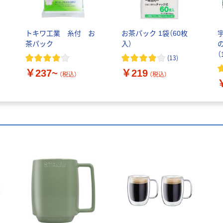
お
トキワ工業 糸付 お
お茶パック 1袋（60枚
茶パック
入）
（
(
13
)
￥237~
￥219
（税込）
（税込）