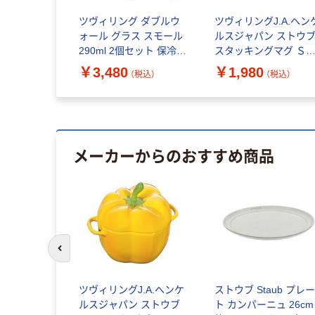
ツヴィリング ダブルウ
ツヴィリングJ.A.ヘン
ォール グラス スモール
ルスジャパン ストウ
290ml 2個セット 保冷
スタッキングマグ Ｓ
保温 ツヴィリングJ.A.
250ml ユーカリ レン
￥3,480
￥1,980
（税込）
（税込）
ヘンケルスジャパン
カップ 食洗機 1個
メーカーからのおすすめ商品
前のスライドへ
aub レクタ
ツヴィリングJ.A.ヘンケ
ストウブ Staub プレ
ディッシュ
ルスジャパン ストウブ
ト カンパーニュ 26cm