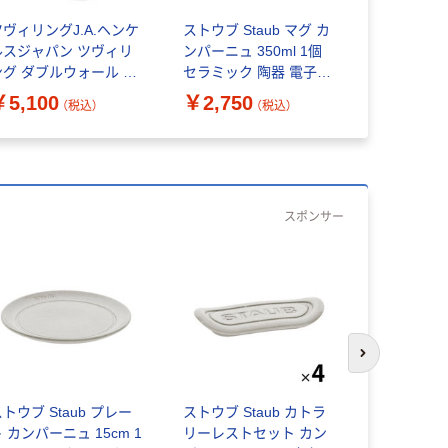
ツヴィリングJ.A.ヘンケ
ストウブ Staub マグ カ
ツヴィリング
ルスジャパン ツヴィリ
ンパーニュ 350ml 1個
ルスジャパ
ング ダブルウォール グ
セラミック 陶器 電子レ
ォールグラ
ス カプチーノ 450ml
ンジ対応 【日本正規販売
レッソ80m
￥5,100
￥2,750
￥2,750
（税込）
（税込）
2pcs セット 1セット
品】 40508-034
ハンドル レ
個
スポンサー
次のスライド
トウブ Staub プレー
ストウブ Staub カトラ
ツヴィリング
 カンパーニュ 15cm 1
リーレストセット カン
ルスジャパ