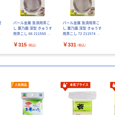
型
パール金属 急須用茶こ
パール金属 急須用茶こ
し 葉乃園 深型 きゅうす
し 葉乃園 深型 きゅうす
3
用茶こし 66 211550 1
用茶こし 72 211574 1
個（直送品）
個（直送品）
￥315
￥331
（税込）
（税込）
人気商品
本気プライス