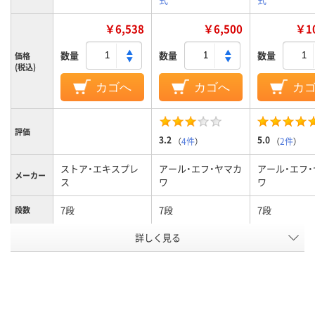
￥6,538
￥6,500
￥10
数量
数量
数量
価格
(税込)
カゴへ
カゴへ
カ
評価
3.2
5.0
（
4件
）
（
2件
）
ストア・エキスプレ
アール・エフ・ヤマカ
アール・エフ
メーカー
ス
ワ
ワ
7段
7段
7段
段数
カラーグ
詳しく見る
ブラック系
ブラック系
ホワイト系
ループ
3.1kg
4kg
5kg
質量
アスクル
商品環境