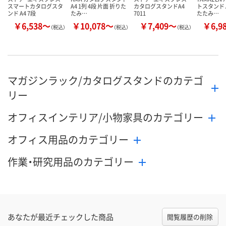
スマートカタログスタ
A4 1列 4段 片面 折りた
カタログスタンドA4
トスタンド A
ンド A4 7段
たみ…
7011
たたみ…
￥6,538～
￥10,078～
￥7,409～
￥6,9
（税込）
（税込）
（税込）
マガジンラック/カタログスタンドのカテゴ
リー
オフィスインテリア/小物家具のカテゴリー
オフィス用品のカテゴリー
作業・研究用品のカテゴリー
あなたが最近チェックした商品
閲覧履歴の削除