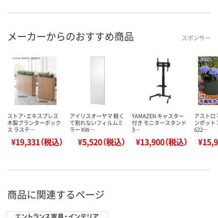
メーカーからのおすすめ商品
スポンサー
ストア・エキスプレス
アイリスオーヤマ 軽く
YAMAZEN キャスター
アストロ
木製プランターボック
て割れないフィルムミ
付き モニタースタンド
ンポット 
ス ラステ…
ラー KW…
3…
622…
¥19,331（税込）
¥5,520（税込）
¥13,900（税込）
¥15,
商品に関連するページ