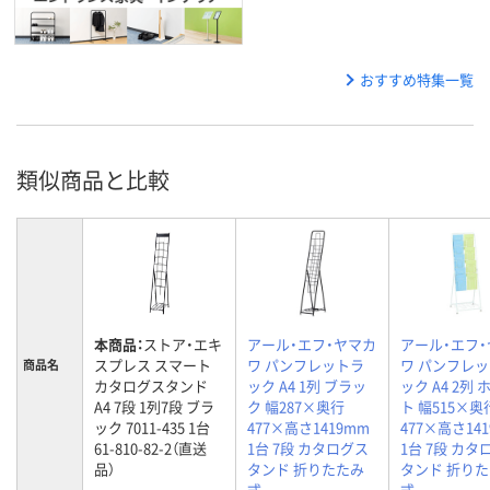
おすすめ特集一覧
類似商品と比較
本商品：
ストア・エキ
アール・エフ・ヤマカ
アール・エフ
スプレス スマート
ワ パンフレットラ
ワ パンフレ
商品名
カタログスタンド
ック A4 1列 ブラッ
ック A4 2列 
A4 7段 1列7段 ブラ
ク 幅287×奥行
ト 幅515×奥
ック 7011-435 1台
477×高さ1419mm
477×高さ14
61-810-82-2（直送
1台 7段 カタログス
1台 7段 カタ
品）
タンド 折りたたみ
タンド 折り
式
式