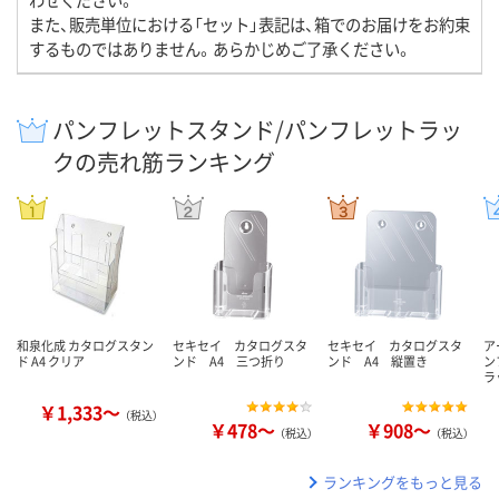
また、販売単位における「セット」表記は、箱でのお届けをお約束
するものではありません。あらかじめご了承ください。
パンフレットスタンド/パンフレットラッ
クの売れ筋ランキング
和泉化成 カタログスタン
セキセイ カタログスタ
セキセイ カタログスタ
ア
ド A4 クリア
ンド A4 三つ折り
ンド A4 縦置き
ン
ラ
￥1,333～
（税込）
￥478～
￥908～
（税込）
（税込）
ランキングをもっと見る