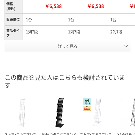
価格
￥6,538
￥6,538
￥9
(税込)
1台
1台
1台
販売単位
商品タイ
1列7段
1列7段
2列7段
プ
詳しく見る
シルバー
ホワイト
ブラック
カラー
お申込番
EP29903
EP29901
EP29905
号
あり
あり
あり
在庫
この商品を見た人はこちらも検討されていま
す
8月21日（金）
8月21日（金）
8月21日（金）
お届け日
数量
数量
数量
カゴへ
カゴへ
カ
ストア・エキスプレス
KMA カタログスタンド
ストア・エキスプレス
YAMAZEN