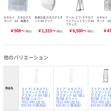
セキセイ カタログス
和泉化成 カタログスタ
アール・エフ・ヤマカワ
セキセイ 
タンド A4 縦置き
ンド A4 クリア
パンフレットラック A4
タンド A
ブラック
￥908～
￥1,333～
￥6,500～
￥4
（税込）
（税込）
（税込）
他のバリエーション
商品名
ストア・エキスプレ
ストア・エキスプレ
ストア・エキ
ス スマートカタロ
ス スマートカタロ
ス スマート
グスタンド A4 7段 1
グスタンド A4 7段 1
グスタンド A4 
列7段 シルバー
列7段 ホワイト
列7段 ブラッ
7011-440 1台 61-
7011-430 1台 61-
7011-455 1台 
810-82-3（直送品）
810-82-1（直送品）
810-82-5（直