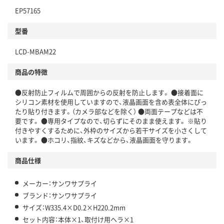
EP57165
型番
LCD-MBAM22
商品の特徴
●反射防止フィルムで周囲からの反射を防止します。 ●接着面に
シリコン素材を使用していますので、液晶画面を含め表全体にぴっ
たり貼り付きます。（カメラ部などを除く） ●両面テープなどは不
要です。 ●専用タイプなので、切らずにそのまま使えます。 ※貼り
付きやすくするために、外枠のサイズから若干サイズを小さくして
います。 ●ホコリ、指紋、キズなどから、液晶画面を守ります。
商品仕様
メーカー：サンワサプライ
ブランド：サンワサプライ
サイズ：W335.4×D0.2×H220.2mm
セット内容：本体×1、取付け用ヘラ×1