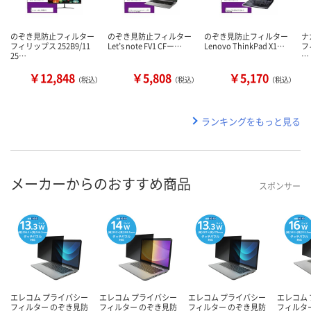
のぞき見防止フィルター
のぞき見防止フィルター
のぞき見防止フィルター
ナ
フィリップス 252B9/11
Let’s note FV1 CFー…
Lenovo ThinkPad X1…
フ
25…
…
￥12,848
￥5,808
￥5,170
（税込）
（税込）
（税込）
ランキングをもっと見る
メーカーからのおすすめ商品
スポンサー
エレコム プライバシー
エレコム プライバシー
エレコム プライバシー
エレコム
フィルター のぞき見防
フィルター のぞき見防
フィルター のぞき見防
フィルタ