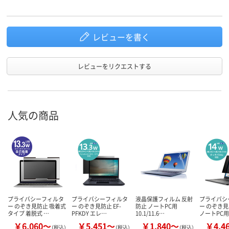
レビューを書く
レビューをリクエストする
人気の商品
プライバシーフィルタ
プライバシーフィルタ
液晶保護フィルム 反射
プライバシ
ー のぞき見防止 吸着式
ー のぞき見防止 EF-
防止 ノートPC用
ー のぞき見
タイプ 着脱式 …
PFKDY エレ…
10.1/11.6…
ノートPC用
￥6,060～
￥5,451～
￥1,840～
￥4,4
（税込）
（税込）
（税込）