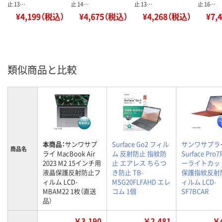
止 13…
止 14…
止 13…
止 16…
¥4,199（税込）
¥4,675（税込）
¥4,268（税込）
¥7,
類似商品と比較
本商品：
サンワサプ
Surface Go2 フィル
サンワサプラ
商品名
ライ MacBook Air
ム 反射防止 指紋防
Surface Pro
2023 M2 15インチ用
止 エアレス ちらつ
ーライトカッ
液晶保護反射防止フ
き防止 TB-
保護指紋反射
ィルム LCD-
MSG20FLFAHD エレ
ィルム LCD-
MBAM22 1枚（直送
コム 1個
SF7BCAR
品）
￥3,190
￥2,481
￥4