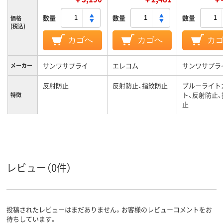
数量
数量
数量
価格
(税込)
カゴへ
カゴへ
カ
サンワサプライ
エレコム
サンワサプラ
メーカー
反射防止
反射防止、指紋防止
ブルーライト
ト、反射防止
特徴
止
レビュー（0件）
投稿されたレビューはまだありません。お客様のレビューコメントをお
待ちしています。