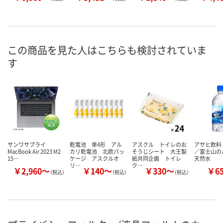
この商品を見た人はこちらも検討されていま
す
サンワサプライ
乾電池 単4形 アル
アスクル トイレのお
アサヒ飲料
MacBook Air 2023 M2
カリ乾電池 北欧パッ
そうじシート 大王製
／富士山の
15…
ケージ アスクルオ
紙共同企画 トイレ
天然水
リ…
ク…
￥2,960～
￥140～
￥330～
￥6
（税込）
（税込）
（税込）