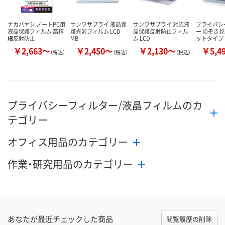
ナカバヤシ ノートPC用
サンワサプライ 液晶保
サンワサプライ 対応液
プライバシ
液晶保護フィルム 高精
護光沢フィルム LCD-
晶保護反射防止フィル
ー のぞき見
細反射防止
MB
ム LCD
ットタイプ
￥2,663～
￥2,450～
￥2,130～
￥5,4
（税込）
（税込）
（税込）
プライバシーフィルター/液晶フィルムのカ
テゴリー
オフィス用品のカテゴリー
作業・研究用品のカテゴリー
あなたが最近チェックした商品
閲覧履歴の削除