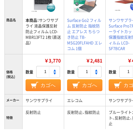
本商品：
サンワサプ
Surface Go2 フィル
サンワサプラ
商品名
ライ 液晶保護反射
ム 反射防止 指紋防
Surface Pro
防止フィルム LCD-
止 エアレス ちらつ
ーライトカッ
MBR13FT2 1枚（直送
き防止 TB-
保護指紋反射
品）
MSG20FLFAHD エレ
ィルム LCD-
コム 1個
SF7BCAR
￥3,770
￥2,481
￥4
数量
数量
数量
価格
(税込)
カゴへ
カゴへ
カ
サンワサプライ
エレコム
サンワサプラ
メーカー
反射防止
反射防止、指紋防止
ブルーライト
ト、反射防止
特徴
止