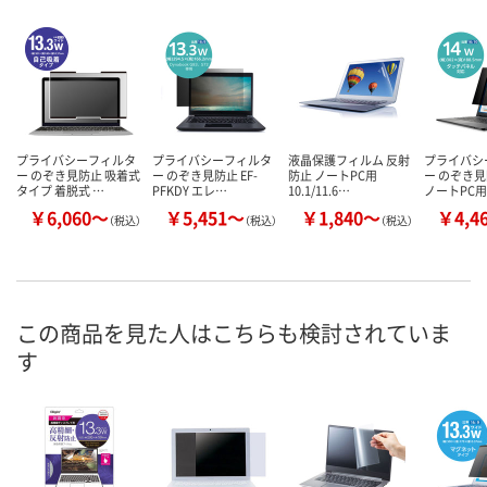
プライバシーフィルタ
プライバシーフィルタ
液晶保護フィルム 反射
プライバシ
ー のぞき見防止 吸着式
ー のぞき見防止 EF-
防止 ノートPC用
ー のぞき見
タイプ 着脱式 …
PFKDY エレ…
10.1/11.6…
ノートPC用
￥6,060～
￥5,451～
￥1,840～
￥4,4
（税込）
（税込）
（税込）
この商品を見た人はこちらも検討されていま
す