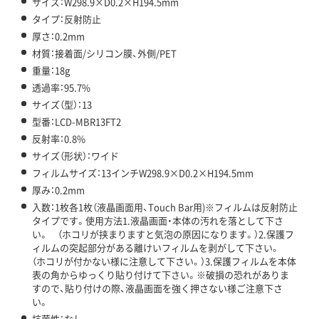
サイズ：W298.9×D0.2×H194.5mm
タイプ：反射防止
厚さ：0.2mm
材質：接着面/シリコン膜、外側/PET
重量：18g
透過率：95.7%
サイズ（型）：13
型番：LCD-MBR13FT2
反射率：0.8%
サイズ（形状）：ワイド
フィルムサイズ：13インチW298.9×D0.2×H194.5mm
厚み：0.2mm
入数：1枚各1枚（液晶画面用、Touch Bar用)※フィルムは反射防止
タイプです。使用方法1.液晶画面・本体の汚れを落として下さ
い。 （ホコリが挟まりますと気泡の原因になります。）2.保護フ
ィルムの突起部分がある離けいフィルムを剥がして下さい。
（ホコリが付かない様に注意して下さい。）3.保護フィルムを本体
表の角からゆっくり貼り付けて下さい。※破損の恐れがありま
すので、貼り付けの際、液晶画面を強く押さない様ご注意下さ
い。
抗菌性：なし