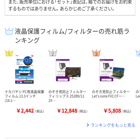
また、販売単位における「セット」表記は、箱でのお届けをお約束
するものではありません。あらかじめご了承ください。
液晶保護フィルム/フィルターの売れ筋ラ
ンキング
ナカバヤシ PC用液晶保護
のぞき見防止フィルター
のぞき見防止フィルター
の
フィルム 13.3インチ
フィリップス 252B9/11
Let’s note FV1 CFー…
Le
(16:1…
25…
￥2,442
￥12,848
￥5,808
（税込）
（税込）
（税込）
ランキングをもっと見る