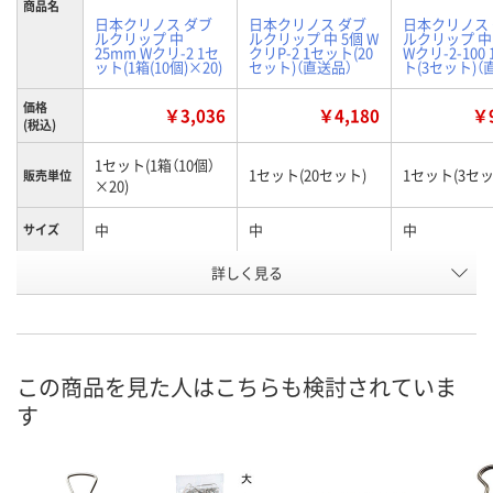
商品名
日本クリノス ダブ
日本クリノス ダブ
日本クリノス
ルクリップ 中
ルクリップ 中 5個 W
ルクリップ 中 
25mm Wクリ-2 1セ
クリP-2 1セット(20
Wクリ-2-100
ット(1箱(10個)×20)
セット)（直送品）
ト(3セット)（
価格
￥3,036
￥4,180
￥9
(税込)
1セット(1箱（10個）
1セット(20セット)
1セット(3セッ
販売単位
×20)
中
中
中
サイズ
お申込番
詳しく見る
EW96029
EW96046
EW96030
号
入荷待ち
直送品
直送品
在庫
この商品を見た人はこちらも検討されていま
8月20日（木）予定
8月25日（火）まで
8月25日（火）
お届け日
す
数量
数量
数量