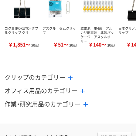
カゴへ
カゴへ
カ
コクヨ（KOKUYO） ダブ
アスクル ゼムクリッ
乾電池 単4形 アル
日本クリノ
ルクリップ クリ
プ
カリ乾電池 北欧パッ
リップ
ケージ アスクルオ
リ…
￥1,851～
￥51～
￥140～
￥1
（税込）
（税込）
（税込）
クリップのカテゴリー
オフィス用品のカテゴリー
作業・研究用品のカテゴリー