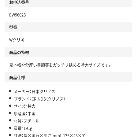
お申込番号
EW96026
型番
Wクリ-0
商品の特徴
見本帳や分厚い書類等をガッチリ挟める特大サイズです。
商品仕様
メーカー：日本クリノス
ブランド：CRINOS（クリノス）
サイズ：特大
原産国：中国
材質：スチール
質量：191g
寸法：幅×奥行×高さ(mm)：135×45×91