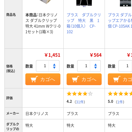
本商品：
日本クリノ
プラス ダブルクリ
プラス ダブ
商品名
ス ダブルクリップ
ップ 特大 黒 1
ップエアかる
特大 41mm Wクリ-0
箱（10個入） CP-
個 CP-105AK
1セット(1箱×3)
102
￥1,451
￥564
￥1
数量
数量
数量
価格
(税込)
カゴへ
カゴへ
カ
評価
4.2
5.0
（
31件
）
（
1件
）
日本クリノス
プラス
プラス
メーカー
ダブルク
特大
特大
特大
リップの