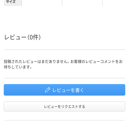
サイズ
特大
特大
特大
サイズ
カラーグ
ブラック系
ブラック系
ブラック系
ループ
レビュー（0件）
160枚
160枚
160枚
とじ枚数
スチール
スチール
材質
投稿されたレビューはまだありません。お客様のレビューコメントをお
待ちしています。
レビューを書く
レビューをリクエストする