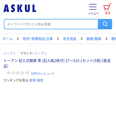
カゴ
メニュー
ホーム
物流・現場用品/台車
安全用品
腕章/胸章
腕
トーアン
ブランド：
トーアン
トーアン 記入式腕章 青 (記入紙2枚付) 27ー515 1セット(5枚)（直送
品）
（
0
件のレビュー
）
ランキングを見る：
腕章/胸章