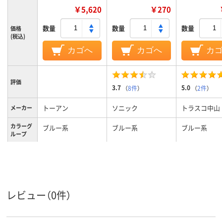
￥5,620
￥270
数量
数量
数量
価格
(税込)
カゴへ
カゴへ
カ
評価
3.7
5.0
（
8件
）
（
2件
）
トーアン
ソニック
トラスコ中山
メーカー
カラーグ
ブルー系
ブルー系
ブルー系
ループ
腕章
腕章
腕章
種類
レビュー（0件）