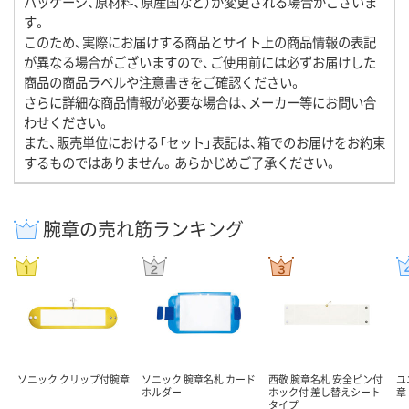
パッケージ、原材料、原産国など）が変更される場合がございま
す。
このため、実際にお届けする商品とサイト上の商品情報の表記
が異なる場合がございますので、ご使用前には必ずお届けした
商品の商品ラベルや注意書きをご確認ください。
さらに詳細な商品情報が必要な場合は、メーカー等にお問い合
わせください。
また、販売単位における「セット」表記は、箱でのお届けをお約束
するものではありません。あらかじめご了承ください。
腕章の売れ筋ランキング
ソニック クリップ付腕章
ソニック 腕章名札 カード
西敬 腕章名札 安全ピン付
ユ
ホルダー
ホック付 差し替えシート
章
タイプ