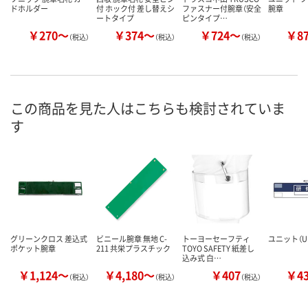
ドホルダー
付 ホック付 差し替えシ
ファスナー付腕章（安全
腕章
ートタイプ
ピンタイプ…
￥270～
￥374～
￥724～
￥8
（税込）
（税込）
（税込）
この商品を見た人はこちらも検討されていま
す
グリーンクロス 差込式
ビニール腕章 無地 C-
トーヨーセーフティ
ユニット（UN
ポケット腕章
211 共栄プラスチック
TOYO SAFETY 紙差し
込み式 白…
￥1,124～
￥4,180～
￥407
￥4
（税込）
（税込）
（税込）