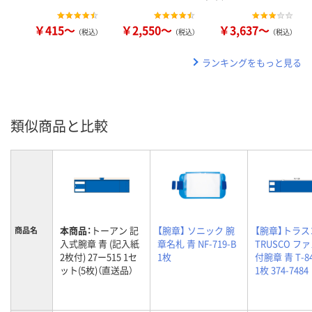
￥415～
￥2,550～
￥3,637～
（税込）
（税込）
（税込）
ランキングをもっと見る
類似商品と比較
本商品：
トーアン 記
【腕章】 ソニック 腕
【腕章】トラ
商品名
入式腕章 青 (記入紙
章名札 青 NF-719-B
TRUSCO フ
2枚付) 27ー515 1セ
1枚
付腕章 青 T-84
ット(5枚)（直送品）
1枚 374-7484