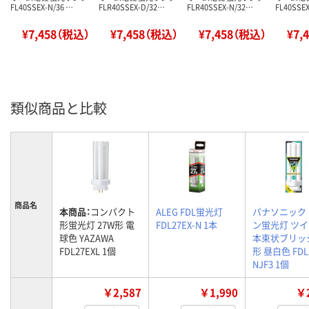
FL40SSEX-N/36 …
FLR40SSEX-D/32…
FLR40SSEX-N/32…
FL40SSEX
¥7,458（税込）
¥7,458（税込）
¥7,458（税込）
¥7,
類似商品と比較
商品名
本商品：
コンパクト
ALEG FDL蛍光灯
パナソニック
形蛍光灯 27W形 電
FDL27EX-N 1本
ン蛍光灯 ツイン
球色 YAZAWA
本束状ブリッジ)
FDL27EXL 1個
形 昼白色 FDL
NJF3 1個
￥2,587
￥1,990
￥2