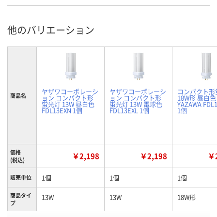
他のバリエーション
ヤザワコーポレーシ
ヤザワコーポレーシ
コンパクト形
商品名
ョン コンパクト形
ョン コンパクト形
18W形 昼白色
蛍光灯 13W 昼白色
蛍光灯 13W 電球色
YAZAWA FDL
FDL13EXN 1個
FDL13EXL 1個
1個
価格
￥2,198
￥2,198
￥2
(税込)
1個
1個
1個
販売単位
商品タイ
13W
13W
18W形
プ