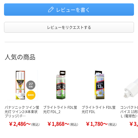
レビューを書く
レビューをリクエストする
人気の商品
パナソニック ツイン蛍
ブライトライト FDL蛍
ブライトライト FDL蛍
コンパクトL
光灯 ツイン2（4本束状
光灯 FDL_2
光灯 FDL
バイス 13
ブリッジ） F…
Ｌ（電球色）
￥2,486～
￥1,868～
￥1,780～
￥3,
（税込）
（税込）
（税込）