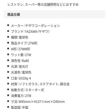
レストラン、スーパー等の店舗照明などにおすすめ
商品仕様
メーカー：ヤザワコーポレーション
ブランド：YAZAWA（ヤザワ）
種類：電球色
商品タイプ：27W形
W形：27WW形
ワット数：27W
演色性：Ra80
光源：蛍光灯
光源色：電球色
口金：GX10q-4
材質：ソフトガラス、ステアタイト、銅合金
始動方式：スターター式
消費電力：27W
寸法：W45mm×H137×mm×D45mm
製造国：中国