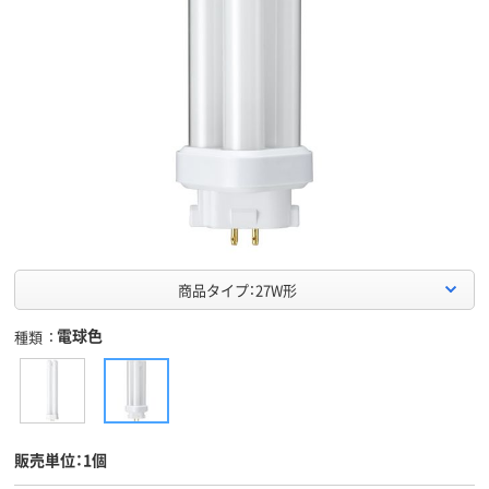
商品タイプ：27W形
電球色
種類
販売単位：1個