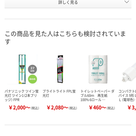
詳しく見る
昼白色
電球色
昼白色
種類
お申込番
XN47936
XN48003
XN18349
号
2点
8点
3点
在庫
この商品を見た人はこちらも検討されていま
す
8月11日（火）
8月11日（火）
8月11日（火）
お届け日
数量
数量
数量
カゴへ
カゴへ
カ
パナソニック ツイン蛍
ブライトライト FPL蛍
トイレットペーパー ダ
コンパクトL
光灯 ツイン1（2本ブリ
光灯
ブル60ｍ 再生紙
バイス 9
ッジ） FPR
100% 6ロール …
Ｌ（電球色）
￥2,000～
￥2,080～
￥460～
￥3,
（税込）
（税込）
（税込）