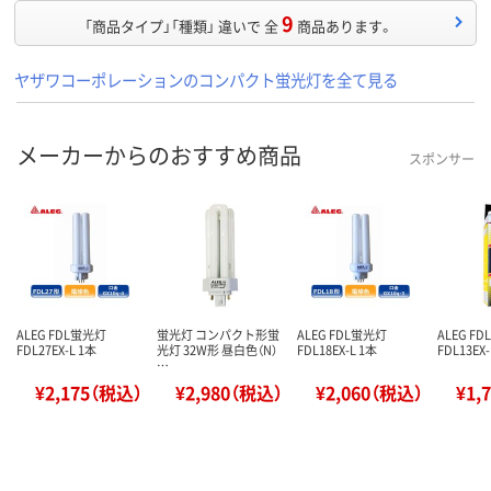
9
「商品タイプ」「種類」 違いで 全
商品あります。
ヤザワコーポレーションのコンパクト蛍光灯を全て見る
メーカーからのおすすめ商品
スポンサー
ALEG FDL蛍光灯
蛍光灯 コンパクト形蛍
ALEG FDL蛍光灯
ALEG F
FDL27EX-L 1本
光灯 32W形 昼白色（N）
FDL18EX-L 1本
FDL13EX-
…
¥2,175（税込）
¥2,980（税込）
¥2,060（税込）
¥1,