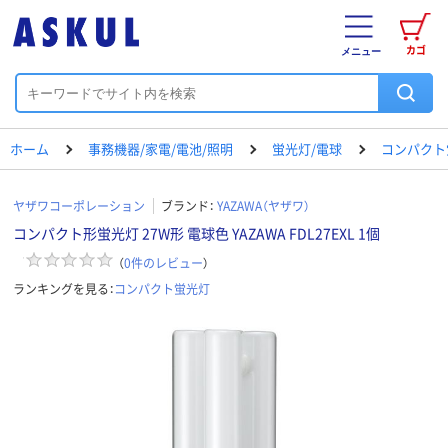
カゴ
メニュー
ホーム
事務機器/家電/電池/照明
蛍光灯/電球
コンパクト
ヤザワコーポレーション
ブランド：
YAZAWA（ヤザワ）
コンパクト形蛍光灯 27W形 電球色 YAZAWA FDL27EXL 1個
（
0
件のレビュー
）
ランキングを見る：
コンパクト蛍光灯