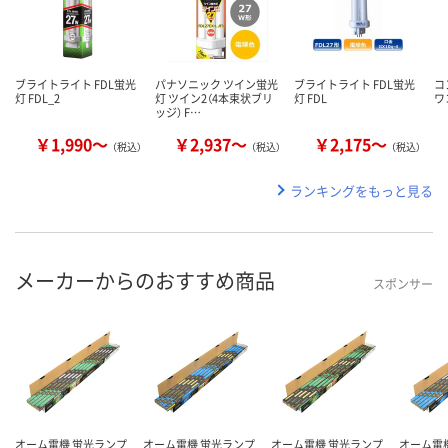
ブライトライト FDL蛍光
パナソニック ツイン蛍光
ブライトライト FDL蛍光
コ
灯 FDL_2
灯 ツイン2（4本束状ブリ
灯 FDL
ワ
ッジ） F…
￥1,990～
￥2,937～
￥2,175～
（税込）
（税込）
（税込）
ランキングをもっと見る
メーカーからのおすすめ商品
スポンサー
オーム電機 蛍光ランプ
オーム電機 蛍光ランプ
オーム電機 蛍光ランプ
オーム電