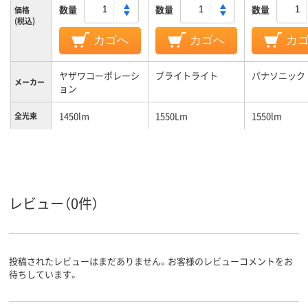
数量
数量
数量
価格
(税込)
カゴへ
カゴへ
カ
ヤザワコーポレーシ
ブライトライト
パナソニック
メーカー
ョン
1450lm
1550Lm
1550lm
全光束
レビュー（0件）
投稿されたレビューはまだありません。お客様のレビューコメントをお
待ちしています。