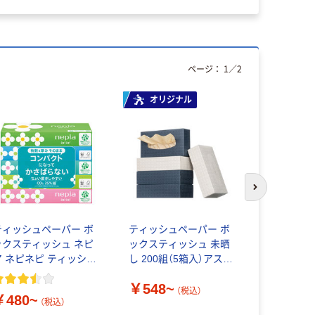
ページ：
1
／
2
オリジナル
次のスライド
ティッシュペーパー ボ
ティッシュペーパー ボ
ティッシュ
ックスティッシュ ネピ
ックスティッシュ 未晒
ルモア Kazar
ア ネピネピ ティッシュ
し 200組（5箱入）アスク
ナチュラル 
00組・150組 王子ネピ
ル オリジナル エイトワ
入） カミ商
￥548~
￥480~
ア
ン
（税込）
￥480~
（税込）