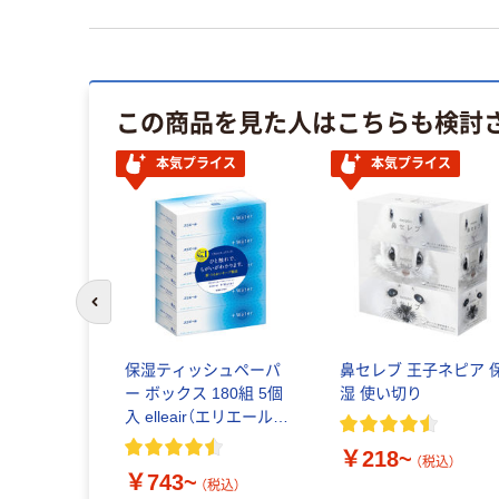
この商品を見た人はこちらも検討
本気プライス
本気プライス
前のスライドへ
ィッシュ
保湿ティッシュペーパ
鼻セレブ 王子ネピア 
消毒タイ
ー ボックス 180組 5個
湿 使い切り
ート スコ
入 elleair（エリエール）
ットティシ
+Water 大王製紙
￥218~
用 日本製
（税込）
￥743~
税込）
（税込）