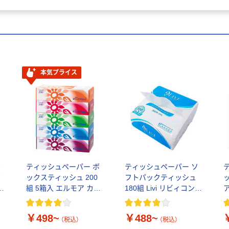
本気プライス
ボ
ティッシュペーパー ボ
ティッシュペーパー ソ
ピ
ックスティッシュ 200
フトパックティッシュ
組 5箱入 エルモア カミ
180組 Livi リビィコンパ
商事
クトティッシュ ユニバ
2
ーサル・ペーパー
￥498~
￥488~
（税込）
（税込）