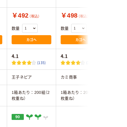
￥492
￥498
￥601
（税込）
（税込）
数量
数量
数量
カゴへ
カゴへ
4.1
4.1
(135)
(30)
王子ネピア
カミ商事
日本製紙
1箱あたり：200組（2
1箱あたり：200組（2
500枚(2
枚重ね）
枚重ね）
90
20