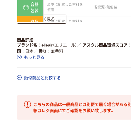
容器
環境に配慮した材料を
省資源・無包装
使用
包装
詳しく見る
商品
環境に配慮した材料を
省資源・省エネ・節水
本体
使用
独自の回収スキームが
アスクルで資源循環し
商品詳細
仕組
ある
ている
ブランド名
elleair（エリエール）
／
アスクル商品環境スコア
国
日本
／
香り
無香料
この商品の環境配慮ポイントです。詳しくはページ下部の商品
もっと見る
ア詳細／加点項目
」で確認できます。
類似商品と比較する
こちらの商品は一般商品とは別便で届く場合がある別
細はレジ画面にてご確認をお願い致します。