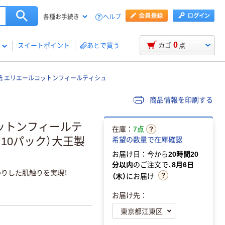
ヘルプ
各種お手続き
0
スイートポイント
あとで買う
カゴ
点
紙 エリエールコットンフィールティシュ
商品情報を印刷する
コットンフィールテ
在庫：
7点
×10パック）大王製
希望の数量で在庫確認
お届け日：今から
20時間20
分以内
のご注文で、
8月6日
りした肌触りを実現！
（木）
にお届け
お届け先：