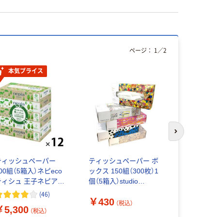
ページ：
1
／
2
本気プライス
次のスライド
ティッシュペーパー
ティッシュペーパー ボ
ティッシュ
00組（5箱入）ネピeco
ックス 150組（300枚）1
品質 180組
ティシュ 王子ネピア 1
個（5箱入）studio
アティシュ 
ース(60箱:5箱入×12
COOCAティシュ150組
パック） 王
(
46
)
￥430
パック)
5P 坪野谷紙業
ックスティ
（税込）
￥5,300
￥6,380
（税込）