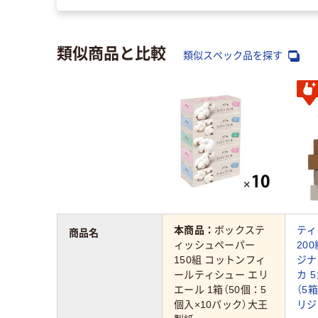
類似商品と比較
類似スペック品を探す
本商品：
ボックステ
ティ
商品名
ィッシュペーパー
200
150組 コットンフィ
ジナ
ールティシュー エリ
カ 
エール 1箱（50個：5
（5
個入×10パック）大王
リジ