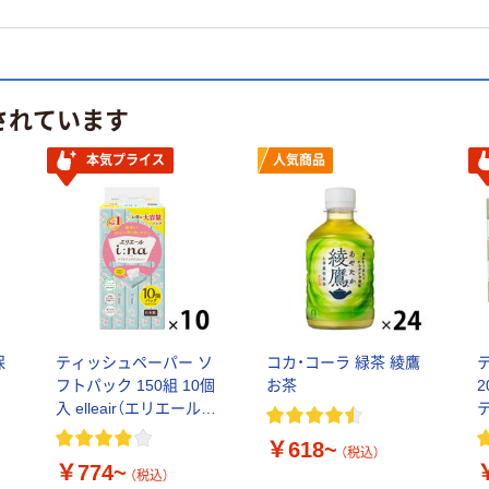
されています
本気プライス
人気商品
保
ティッシュペーパー ソ
コカ・コーラ 緑茶 綾鷹
フトパック 150組 10個
お茶
2
入 elleair（エリエール）
i：na（イーナ） 大王製紙
ケ
￥618~
（税込）
￥774~
（税込）