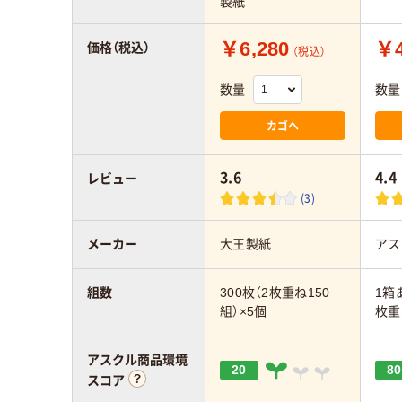
製紙
￥6,280
￥4
価格（税込）
（税込）
数量
数量
カゴへ
3.6
4.4
レビュー
(3)
メーカー
大王製紙
アス
組数
300枚（2枚重ね150
1箱
組）×5個
枚重
アスクル商品環境
20
80
スコア