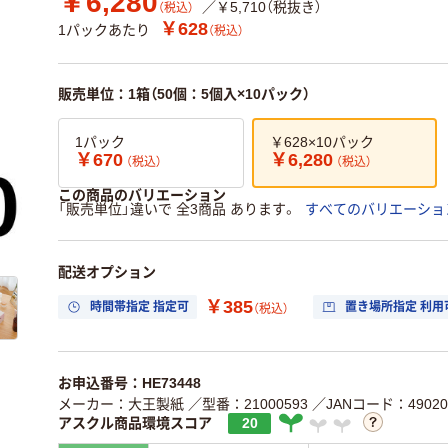
￥6,280
／￥5,710（税抜き）
（税込）
￥628
1パックあたり
（税込）
販売単位：1箱（50個：5個入×10パック）
1パック
￥628×10パック
￥670
￥6,280
（税込）
（税込）
この商品のバリエーション
「販売単位」違いで 全3商品 あります。
すべてのバリエーショ
配送オプション
￥385
時間帯指定 指定可
置き場所指定 利用
（税込）
お申込番号：HE73448
メーカー：大王製紙
／型番：21000593
／JANコード：490201
アスクル商品環境スコア
20