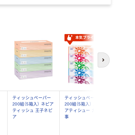
本気プライス
次へ
ティッシュペーパー
ティッシュペーパー
日本製紙
200組（5箱入） ネピア
200組（5箱入） エルモ
コッティ
シ
ティッシュ 王子ネピ
アティシュー カミ商
フラワー
ラ
ア
事
250組 
ア
41331 