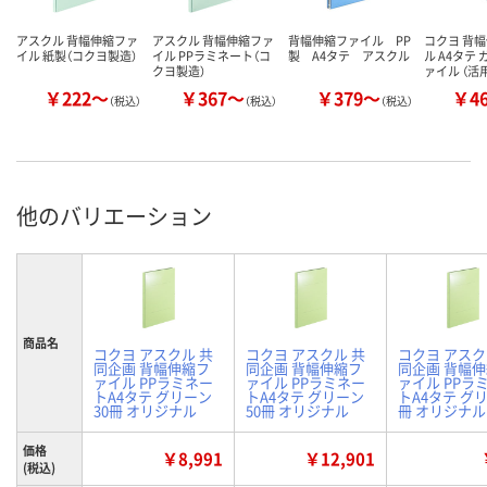
アスクル 背幅伸縮ファ
アスクル 背幅伸縮ファ
背幅伸縮ファイル PP
コクヨ 背
イル 紙製（コクヨ製造）
イル PPラミネート（コ
製 A4タテ アスクル
ル A4タテ
クヨ製造）
ァイル （活
￥222～
￥367～
￥379～
￥4
（税込）
（税込）
（税込）
他のバリエーション
商品名
コクヨ アスクル 共
コクヨ アスクル 共
コクヨ アスク
同企画 背幅伸縮フ
同企画 背幅伸縮フ
同企画 背幅
ァイル PPラミネー
ァイル PPラミネー
ァイル PPラ
トA4タテ グリーン
トA4タテ グリーン
トA4タテ グリ
30冊 オリジナル
50冊 オリジナル
冊 オリジナル
価格
￥8,991
￥12,901
(税込)