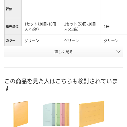
評価
1セット（30冊：10冊
1セット（50冊：10冊
1冊
販売単位
入×3箱）
入×5箱）
グリーン
グリーン
グリーン
カラー
詳しく見る
A4タテ
A4タテ
A4タテ
サイズ
お申込番
HH04563
HH04568
NN16772
号
あり
あり
あり
在庫
この商品を見た人はこちらも検討されていま
す
8月10日（月）
8月10日（月）
8月10日（月）
お届け日
数量
数量
数量
カゴへ
カゴへ
カ