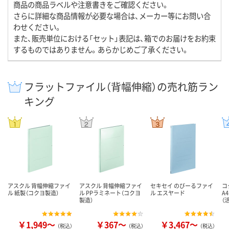
商品の商品ラベルや注意書きをご確認ください。
さらに詳細な商品情報が必要な場合は、メーカー等にお問い合
わせください。
また、販売単位における「セット」表記は、箱でのお届けをお約束
するものではありません。あらかじめご了承ください。
フラットファイル（背幅伸縮）の売れ筋ラン
キング
アスクル 背幅伸縮ファイ
アスクル 背幅伸縮ファイ
セキセイ のびーるファイ
コ
ル 紙製（コクヨ製造）
ル PPラミネート（コクヨ
ル エスヤード
A
製造）
（
￥1,949～
￥367～
￥3,467～
（税込）
（税込）
（税込）