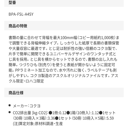
型番
独自の回収スキームがある
BPA-FSL-A4SY
仕組
アスクルで資源循環している
商品の特徴
温室効果ガスなどの削減
書類の量に合わせて背幅を最大100mm幅（コピー用紙約1,000枚）ま
この商品の環境配慮ポイントです。下記商品詳細「
で調整できる背幅伸縮タイプ。しっかりした紙厚で長期の書類保管
アスクル商品環境スコア詳細／加点項目
」で確認できます。
や大量収容に最適です。とじ足は耐折性の強い信頼のコクヨ製で、
片手で簡単に開閉できるユニバーサルデザインのワンタッチ式と
じ具を採用。とじ具を横からセットできるので、書類の出し入れも
簡単。つづりひも（別売り）を使うと表紙が開かないように固定可
能。PPラミネート加工なので、水や汚れに強く、ラベルテープも剥
がしやすい。コクヨ製造のアスクルオリジナルファイルです。アス
クル限定・ロハコ限定
商品仕様
メーカー：コクヨ
CO2排出量 [kg-CO2]：●1冊:0.12●1箱（10冊入）:1.12●1セット
（30冊：10冊入×3箱）:3.36●1セット（50冊：10冊入×5箱）:5.59
(注)算定対象:原材料調達・生産