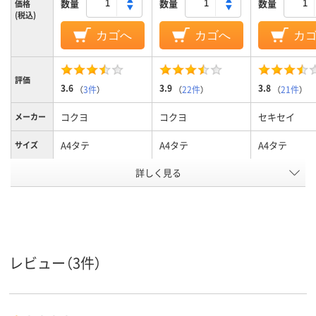
数量
数量
数量
価格
(税込)
カゴへ
カゴへ
カ
評価
3.6
3.9
3.8
（
3件
）
（
22件
）
（
21件
）
コクヨ
コクヨ
セキセイ
メーカー
A4タテ
A4タテ
A4タテ
サイズ
カラーグ
詳しく見る
イエロー系
ブルー系
ブルー系
ループ
タテ
タテ
タテ
向き
背幅伸縮
背幅伸縮
背幅伸縮
種類
レビュー（3件）
アスクル
商品環境
110
115
スコア