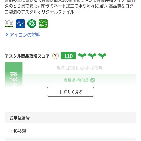
久のとじ具で安心。PPラミネート加工で水や汚れに強い！高品質なコク
ヨ製造のアスクルオリジナルファイル
アイコンの説明
110
アスクル商品環境スコア
環境に配慮した材料を使用
容器
包装
省資源・無包装
詳しく見る
分別・リサイクルしやすい設計
環境に配慮した材料を使用
商品
お申込番号
本体
省資源・省エネ・節水
HH04558
分別・リサイクルしやすい設計