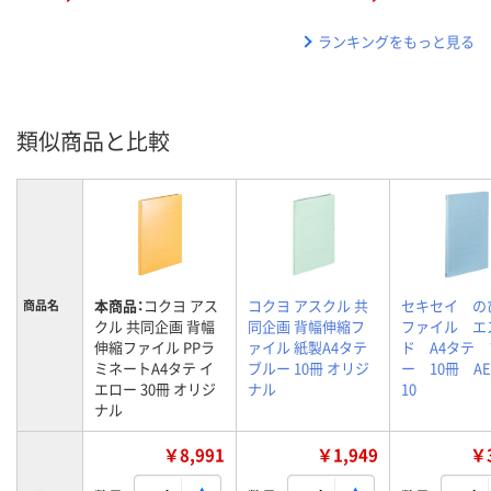
ランキングをもっと見る
類似商品と比較
本商品：
コクヨ アス
コクヨ アスクル 共
セキセイ の
商品名
クル 共同企画 背幅
同企画 背幅伸縮フ
ファイル エ
伸縮ファイル PPラ
ァイル 紙製A4タテ
ド A4タテ
ミネートA4タテ イ
ブルー 10冊 オリジ
ー 10冊 AE-
エロー 30冊 オリジ
ナル
10
ナル
￥8,991
￥1,949
￥3