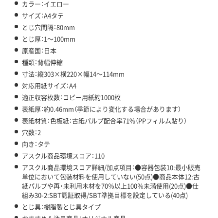
カラー：イエロー
サイズ：A4タテ
とじ穴間隔：80mm
とじ厚：1～100mm
原産国：日本
種類：背幅伸縮
寸法：縦303×横220×幅14～114mm
対応用紙サイズ：A4
適正収容枚数：コピー用紙約1000枚
表紙厚：約0.46mm（季節により変化する場合があります）
表紙材質：色板紙：古紙パルプ配合率71%（PPフィルム貼り）
穴数：2
向き：タテ
アスクル商品環境スコア：110
アスクル商品環境スコア詳細/加点項目：●容器包装10:最小販売
単位において包装材料を使用していない(50点)●商品本体12:古
紙パルプや再・未利用木材を70％以上100％未満使用(20点)●仕
組み30-2:SBT認証取得/SBT準拠目標を設定している(40点)
とじ具：樹脂製とじ具タイプ